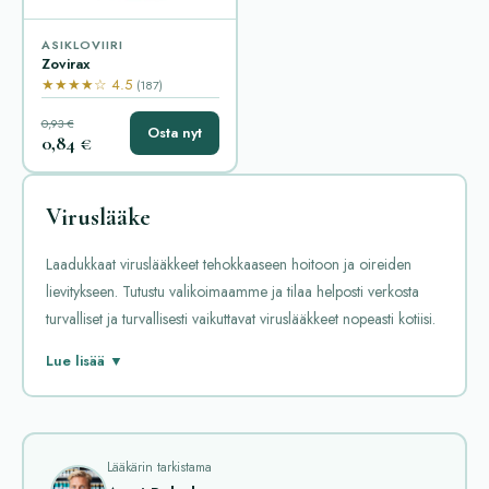
ASIKLOVIIRI
Zovirax
★★★★☆ 4.5
(187)
0,93 €
Osta nyt
0,84 €
Viruslääke
Laadukkaat viruslääkkeet tehokkaaseen hoitoon ja oireiden
lievitykseen. Tutustu valikoimaamme ja tilaa helposti verkosta
turvalliset ja turvallisesti vaikuttavat viruslääkkeet nopeasti kotiisi.
Viruslääkkeet ovat tärkeä ryhmä lääkkeitä, jotka auttavat
Lue lisää ▼
taistelemaan erilaisia virustartuntoja vastaan. Ne eivät paranna
kaikkia viruksia, mutta voivat hidastaa viruksen lisääntymistä ja
lievittää oireita. Suosituimpia viruslääkkeitä ovat muun muassa
atsikloviiri ja valatsikloviiri, jotka ovat tehokkaita herpesvirusten
Lääkärin tarkistama