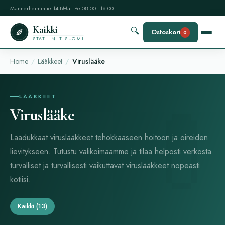
Mannerheimintie 14 B
Ma–Pe 08:00–18:00
Kaikki
🔍
Ostoskori
0
STATIINIT SUOMI
Home
Lääkkeet
Viruslääke
LÄÄKKEET
Viruslääke
Laadukkaat viruslääkkeet tehokkaaseen hoitoon ja oireiden
lievitykseen. Tutustu valikoimaamme ja tilaa helposti verkosta
turvalliset ja turvallisesti vaikuttavat viruslääkkeet nopeasti
kotiisi.
Kaikki
(13)