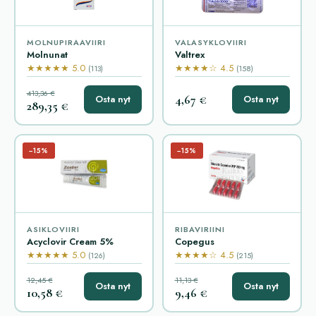
MOLNUPIRAAVIIRI
VALASYKLOVIIRI
Molnunat
Valtrex
★★★★★ 5.0
★★★★☆ 4.5
(113)
(158)
413,36 €
4,67 €
Osta nyt
Osta nyt
289,35 €
−15%
−15%
ASIKLOVIIRI
RIBAVIRIINI
Acyclovir Cream 5%
Copegus
★★★★★ 5.0
★★★★☆ 4.5
(126)
(215)
12,45 €
11,13 €
Osta nyt
Osta nyt
10,58 €
9,46 €