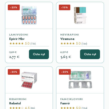
−25%
−10%
LAMIVUDIINI
NEVIRAPIINI
Epivir Hbv
Viramune
★★★★★ 5.0
★★★★★ 5.0
(116)
(144)
3,69 €
6,27 €
Osta nyt
Osta nyt
2,77 €
5,65 €
−25%
−25%
RIBAVIRIINI
FAMCIKLOVIIRI
Rebetol
Famvir
★★★★☆ 4.5
★★★★★ 5.0
(86)
(124)