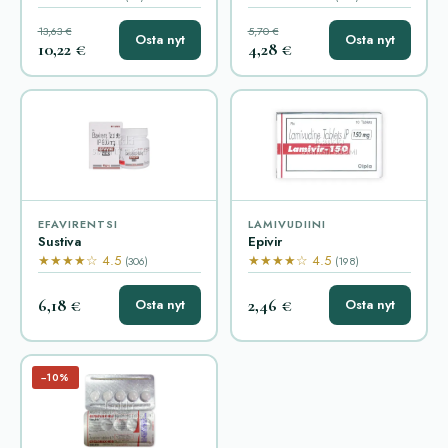
13,63 €
5,70 €
Osta nyt
Osta nyt
10,22 €
4,28 €
EFAVIRENTSI
LAMIVUDIINI
Sustiva
Epivir
★★★★☆ 4.5
★★★★☆ 4.5
(306)
(198)
6,18 €
2,46 €
Osta nyt
Osta nyt
−10%