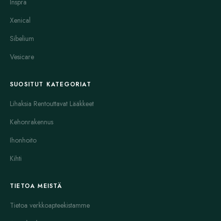
Inspra
ongelmien, kuten syylien, hoitoon. Se ei ole suorasti viruslääke,
mutta auttaa elimistöä torjumaan viruksia.
Xenical
Copegus (ribaviriini) on viruslääke, jota käytetään usein yhdessä
Sibelium
muiden lääkkeiden kanssa hepatiitti C -infektion hoidossa. Se
Vesicare
estää viruksen lisääntymistä ja parantaa hoitotuloksia
merkittävästi. Yhdessä pegylöidyn interferonin kanssa se on ollut
pitkään tärkeä hoito. Nykyään hepatiitissa on tarjolla myös uusia
SUOSITUT KATEGORIAT
lääkkeitä, mutta Copegus on edelleen osa hoitovaihtoehtoja.
Lihaksia Rentouttavat Lääkkeet
Molnupiraviiri, myyntinimeltään Molnunat, on uudempi
Kehonrakennus
viruslääke, jota käytetään koronavirusinfektioiden hoidossa. Se
estää viruksen kopioitumista ja voi lievittää taudin voimakkuutta
Ihonhoito
varsinkin riskiryhmillä. Sen käyttö on nopeuttanut infektiosta
Kihti
toipumista aiempaa tehokkaammin.
Symmetrel (amantadiini) on vanhempi viruslääke. Alun perin se
TIETOA MEISTÄ
oli influenssan hoitoon, mutta sen käyttö on vähentynyt
virusresistenssin takia. Joissain tapauksissa sitä voidaan käyttää
Tietoa verkkoapteekistamme
Parkinsonin taudin hoidossa, mutta viruslääkeominaisuudet ovat