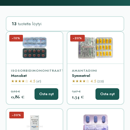
13
tuotetta löytyi
−10%
−20%
ISOSORBIDIMONONITRAATTI
AMANTADIINI
Monoket
Symmetrel
★★★★☆ 4.5
★★★★☆ 4.5
(41)
(233)
0,95 €
1,67 €
Osta nyt
Osta nyt
0,86 €
1,34 €
−30%