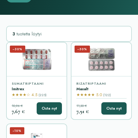
3
tuotetta löytyi
−30%
−30%
SUMATRIPTAANI
RIZATRIPTAANI
Imitrex
Maxalt
★★★★☆ 4.5
★★★★★ 5.0
(225)
(122)
10,96 €
11,30 €
Osta nyt
Osta nyt
7,67 €
7,91 €
−10%