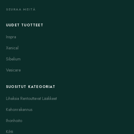
ja tulehdusta vähentäviä aineita edustavat esimerkiksi
SEURAA MEITÄ
ibuprofeeni, naprokseeni ja asetyylisalisyylihappo. Pahoinvointiin
ja oksenteluun käytetyistä aineista mainittavia ovat mm.
UUDET TUOTTEET
metoklopramidi ja muut vastaavat antimetootit. Joissain
tilanteissa ergotamiini-tyyppiset aineet ovat myös vaihtoehto,
Inspra
vaikka niiden käyttö on nykyisin tarkoin rajattua ja
Xenical
harvinaisempaa.
Sibelium
Ennaltaehkäisevään hoitoon tarkoitettuihin valmisteisiin kuuluvat
useat eri lääkeaineluokat, joiden tavoitteena on vähentää
Vesicare
kohtauksien esiintymistiheyttä ja voimakkuutta. Tällaisia ovat
esimerkiksi tietyt beetasalpaajat (propranololi, metoprololi),
SUOSITUT KATEGORIAT
kalsiumkanavan salpaajat (verapamiili), jotkut epilepsialääkkeet
Lihaksia Rentouttavat Lääkkeet
(topiramaatti, valproaatti) sekä tietyt masennuslääkkeet
(amitriptyliini). Uudempiin vaihtoehtoihin kuuluu migreenin
Kehonrakennus
spesifisiä biologisia hoitoja, kuten CGRP-kohdennetut vasta-
Ihonhoito
aineet ja suun kautta otettavat antagonistit, joilla on oma
käyttöaiheensa kohtauksen ehkäisyssä.
Kihti