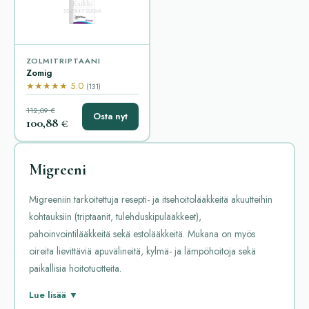
ZOLMITRIPTAANI
Zomig
★★★★★ 5.0
(131)
112,09 €
Osta nyt
100,88 €
Migreeni
Migreeniin tarkoitettuja resepti- ja itsehoitolääkkeitä akuutteihin
kohtauksiin (triptaanit, tulehduskipulääkkeet),
pahoinvointilääkkeitä sekä estolääkkeitä. Mukana on myös
oireita lievittäviä apuvälineitä, kylmä- ja lämpöhoitoja sekä
paikallisia hoitotuotteita.
Migreeni-kategoria kattaa lääkkeet ja valmisteet, joita käytetään
Lue lisää ▼