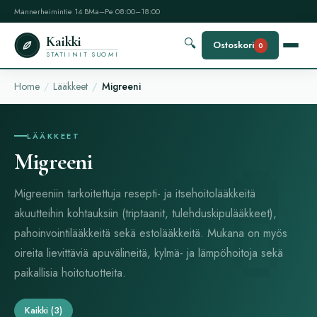
Mannerheimintie 14 B
Ma–Pe 08:00–18:00
Kaikki
🔍
Ostoskori
0
STATIINIT SUOMI
Home
Lääkkeet
Migreeni
LÄÄKKEET
Migreeni
Migreeniin tarkoitettuja resepti- ja itsehoitolääkkeitä
akuutteihin kohtauksiin (triptaanit, tulehduskipulääkkeet),
pahoinvointilääkkeitä sekä estolääkkeitä. Mukana on myös
oireita lievittäviä apuvälineitä, kylmä- ja lämpöhoitoja sekä
paikallisia hoitotuotteita.
Kaikki
(3)