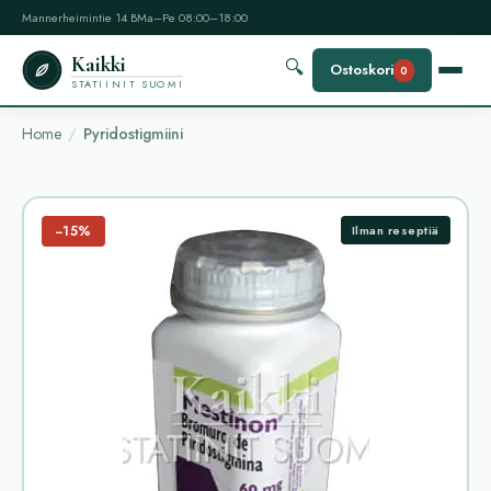
Mannerheimintie 14 B
Ma–Pe 08:00–18:00
Kaikki
🔍
Ostoskori
0
STATIINIT SUOMI
Home
Pyridostigmiini
−15%
Ilman reseptiä