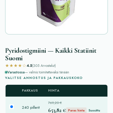
Pyridostigmiini — Kaikki Statiinit
Suomi
★★★★☆
4.5
(305
Arvostelut
)
Varastossa
— valmis toimitettavaksi tänään
VALITSE ANNOSTUS JA PAKKAUSKOKO
PAKKAUS
HINTA
769,20 €
240 pillerit
653,82 €
Paras hinta
Suosittu