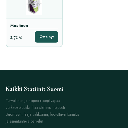
Mestinon
2,72 €
Osta nyt
Kaikki Statiinit Suomi
Turvallinen ja nopea reseptivapaa
verkkoapteekki: tilaa statiinisi helposti
Suomeen, laaja valikoima, luotettava toimitus
ja asiantunteva palvelu!