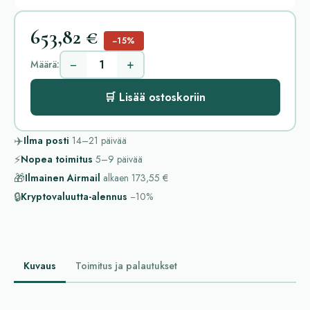
653,82 €
−15%
−
+
Määrä:
🛒 Lisää ostoskoriin
✈️
Ilma posti
14–21
päivää
⚡
Nopea toimitus
5–9
päivää
🎁
Ilmainen Airmail
alkaen
173,55 €
🔒
Kryptovaluutta-alennus
−10%
Kuvaus
Toimitus ja palautukset