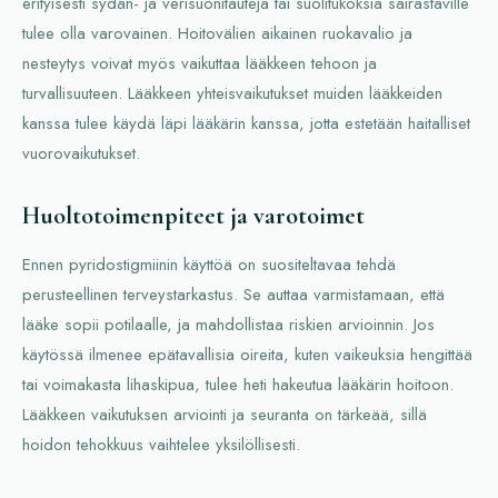
erityisesti sydän- ja verisuonitauteja tai suolitukoksia sairastaville
tulee olla varovainen. Hoitovälien aikainen ruokavalio ja
nesteytys voivat myös vaikuttaa lääkkeen tehoon ja
turvallisuuteen. Lääkkeen yhteisvaikutukset muiden lääkkeiden
kanssa tulee käydä läpi lääkärin kanssa, jotta estetään haitalliset
vuorovaikutukset.
Huoltotoimenpiteet ja varotoimet
Ennen pyridostigmiinin käyttöä on suositeltavaa tehdä
perusteellinen terveystarkastus. Se auttaa varmistamaan, että
lääke sopii potilaalle, ja mahdollistaa riskien arvioinnin. Jos
käytössä ilmenee epätavallisia oireita, kuten vaikeuksia hengittää
tai voimakasta lihaskipua, tulee heti hakeutua lääkärin hoitoon.
Lääkkeen vaikutuksen arviointi ja seuranta on tärkeää, sillä
hoidon tehokkuus vaihtelee yksilöllisesti.