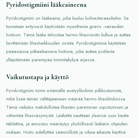
Pyridostigmiini lääkeaineena
Pyridostigmiini on lääkeaine, joka kuuluu kolinesteraasileihin. Se
tunnetaan erityisesti käytöstään myasthenia gravis -sairauden
hoitoon. Tämä lääke tehostaa hermo-lihasviestin kulkua ja auttaa
lievittämään lihasheikkouden oireita. Pyridostigmiinia käytetään
pääasiassa pitkäaikaisena hoitona, joka auttaa potilasta
ylläpitämään parempaa toimintakykyä arjessa.
Vaikutustapa ja käyttö
Pyridostigmiini toimii estämällä asetyylikoliinin pilkkoutumista,
mikä lisää tämän välittäjäaineen määrää hermo-lihasliitoksissa.
Tämä vaikutus mahdollistaa lihasten paremman supistumisen ja
vähentää lihasväsymystä. Lääkettä nautitaan yleensä suun kautta
tablettina, ja annostus määräytyy yksilöllisesti lääkärin ohjeiden
mukaan. Hoito edellyttää säännöllistä ja oikea-aikaista käyttöä