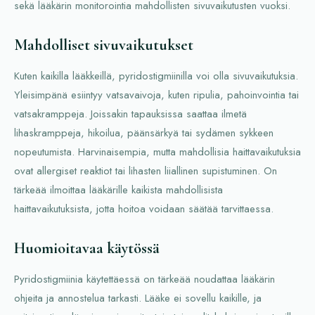
sekä lääkärin monitorointia mahdollisten sivuvaikutusten vuoksi.
Mahdolliset sivuvaikutukset
Kuten kaikilla lääkkeillä, pyridostigmiinilla voi olla sivuvaikutuksia.
Yleisimpänä esiintyy vatsavaivoja, kuten ripulia, pahoinvointia tai
vatsakramppeja. Joissakin tapauksissa saattaa ilmetä
lihaskramppeja, hikoilua, päänsärkyä tai sydämen sykkeen
nopeutumista. Harvinaisempia, mutta mahdollisia haittavaikutuksia
ovat allergiset reaktiot tai lihasten liiallinen supistuminen. On
tärkeää ilmoittaa lääkärille kaikista mahdollisista
haittavaikutuksista, jotta hoitoa voidaan säätää tarvittaessa.
Huomioitavaa käytössä
Pyridostigmiinia käytettäessä on tärkeää noudattaa lääkärin
ohjeita ja annostelua tarkasti. Lääke ei sovellu kaikille, ja