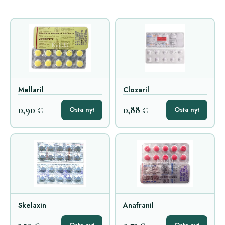
Mellaril
Clozaril
0,90 €
0,88 €
Osta nyt
Osta nyt
Skelaxin
Anafranil