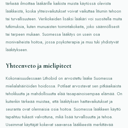
tärkeää ilmoittaa lääkärille kaikista muista käytössä olevista
lääkkeistä, koska yhteisvaikutukset voivat vaikuttaa litiumin tehoon
tai turvallisuuteen. Verikokeiden lisäksi lääkäri voi suositella muita
tutkimuksia, kuten munuaisten toimintakokeita, joko säännöllisesti
tai tarpeen mukaan. Suomessa lääkitys on usein osa
monivaiheista hoitoa, jossa psykoterapia ja muu tuki yhdistyvät
lääkitykseen.
Yhteenveto ja mielipiteet
Kokonaisuudessaan Lithobid on arvostettu lääke Suomessa
mielialahäiriöiden hoidossa. Potilaat arvostavat sen pitkäaikaista
tehokkuutta ja mahdollisuutta elää tasapainoisempaa elämää. On
kuitenkin tärkeää muistaa, että lääkityksen haittavaikutukset ja
seuranta ovat olennaisia osia hoitoa. Suomessa lääkkeen käyttö
tapahtuu tiukasti valvottuna, mikä lisää turvallisuutta ja tehoa.
Useimmat käyttäjät kokevat saavansa lääkkeestä merkittävää