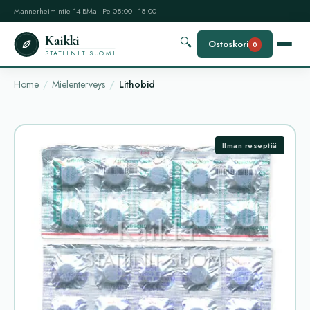
Mannerheimintie 14 B
Ma–Pe 08:00–18:00
Kaikki
🔍
Ostoskori
0
STATIINIT SUOMI
Home
Mielenterveys
Lithobid
Ilman reseptiä