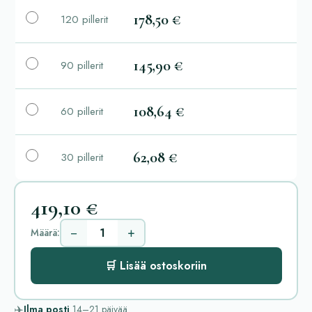
178,50 €
120 pillerit
145,90 €
90 pillerit
108,64 €
60 pillerit
62,08 €
30 pillerit
419,10 €
−
+
Määrä:
🛒 Lisää ostoskoriin
✈️
Ilma posti
14–21
päivää