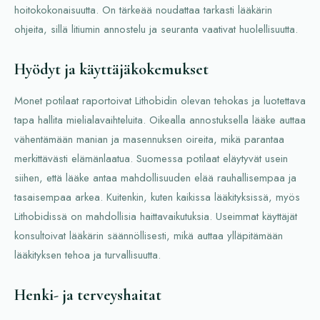
hoitokokonaisuutta. On tärkeää noudattaa tarkasti lääkärin
ohjeita, sillä litiumin annostelu ja seuranta vaativat huolellisuutta.
Hyödyt ja käyttäjäkokemukset
Monet potilaat raportoivat Lithobidin olevan tehokas ja luotettava
tapa hallita mielialavaihteluita. Oikealla annostuksella lääke auttaa
vähentämään manian ja masennuksen oireita, mikä parantaa
merkittävästi elämänlaatua. Suomessa potilaat eläytyvät usein
siihen, että lääke antaa mahdollisuuden elää rauhallisempaa ja
tasaisempaa arkea. Kuitenkin, kuten kaikissa lääkityksissä, myös
Lithobidissä on mahdollisia haittavaikutuksia. Useimmat käyttäjät
konsultoivat lääkärin säännöllisesti, mikä auttaa ylläpitämään
lääkityksen tehoa ja turvallisuutta.
Henki- ja terveyshaitat