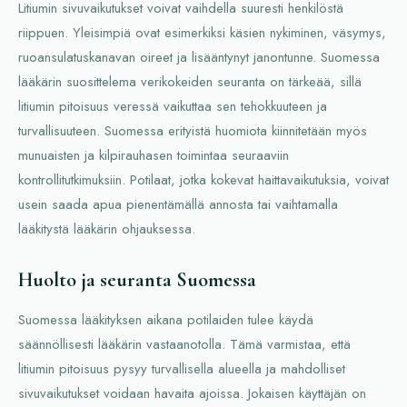
Litiumin sivuvaikutukset voivat vaihdella suuresti henkilöstä
riippuen. Yleisimpiä ovat esimerkiksi käsien nykiminen, väsymys,
ruoansulatuskanavan oireet ja lisääntynyt janontunne. Suomessa
lääkärin suosittelema verikokeiden seuranta on tärkeää, sillä
litiumin pitoisuus veressä vaikuttaa sen tehokkuuteen ja
turvallisuuteen. Suomessa erityistä huomiota kiinnitetään myös
munuaisten ja kilpirauhasen toimintaa seuraaviin
kontrollitutkimuksiin. Potilaat, jotka kokevat haittavaikutuksia, voivat
usein saada apua pienentämällä annosta tai vaihtamalla
lääkitystä lääkärin ohjauksessa.
Huolto ja seuranta Suomessa
Suomessa lääkityksen aikana potilaiden tulee käydä
säännöllisesti lääkärin vastaanotolla. Tämä varmistaa, että
litiumin pitoisuus pysyy turvallisella alueella ja mahdolliset
sivuvaikutukset voidaan havaita ajoissa. Jokaisen käyttäjän on