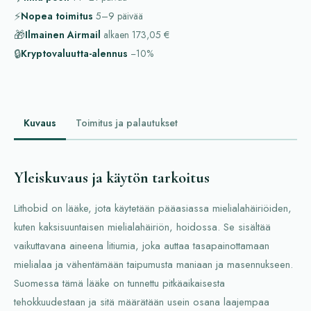
⚡
Nopea toimitus
5–9
päivää
🎁
Ilmainen Airmail
alkaen
173,05 €
🔒
Kryptovaluutta-alennus
−10%
Kuvaus
Toimitus ja palautukset
Yleiskuvaus ja käytön tarkoitus
Lithobid on lääke, jota käytetään pääasiassa mielialahäiriöiden,
kuten kaksisuuntaisen mielialahäiriön, hoidossa. Se sisältää
vaikuttavana aineena litiumia, joka auttaa tasapainottamaan
mielialaa ja vähentämään taipumusta maniaan ja masennukseen.
Suomessa tämä lääke on tunnettu pitkäaikaisesta
tehokkuudestaan ja sitä määrätään usein osana laajempaa