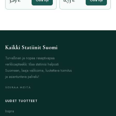
3,29 €
0,73 €
Osta nyt
Osta nyt
Kaikki Statiinit Suomi
Turvallinen ja nopea reseptivapaa
verkkoapteekki: tilaa statiinisi helposti
Suomeen, laaja valikoima, luotettava toimitus
ja asiantunteva palvelu!
SEURAA MEITÄ
UUDET TUOTTEET
Inspra