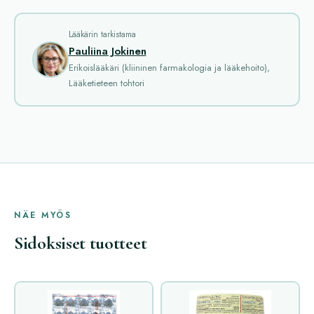
Lääkärin tarkistama
Pauliina Jokinen
Erikoislääkäri (kliininen farmakologia ja lääkehoito),
Lääketieteen tohtori
NÄE MYÖS
Sidoksiset tuotteet