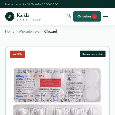
Mannerheimintie 14 B
Ma–Pe 08:00–18:00
Kaikki
🔍
Ostoskori
0
STATIINIT SUOMI
Home
Mielenterveys
Clozaril
−20%
Ilman reseptiä