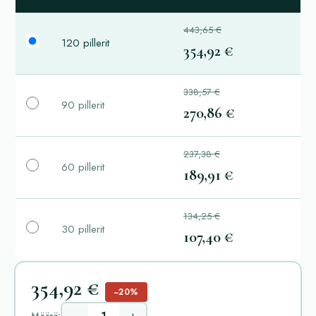
443,65 €
120 pillerit
354,92 €
338,57 €
90 pillerit
270,86 €
237,38 €
60 pillerit
189,91 €
134,25 €
30 pillerit
107,40 €
354,92 €
−20%
Määrä: