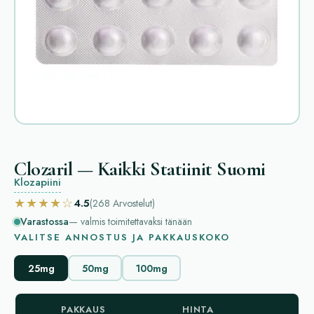
Clozaril — Kaikki Statiinit Suomi
Klozapiini
★★★★☆
4.5
(268
Arvostelut
)
Varastossa
— valmis toimitettavaksi tänään
VALITSE ANNOSTUS JA PAKKAUSKOKO
25mg
50mg
100mg
PAKKAUS
HINTA