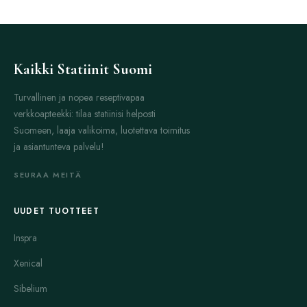
Kaikki Statiinit Suomi
Turvallinen ja nopea reseptivapaa
verkkoapteekki: tilaa statiinisi helposti
Suomeen, laaja valikoima, luotettava toimitus
ja asiantunteva palvelu!
SEURAA MEITÄ
UUDET TUOTTEET
Inspra
Xenical
Sibelium