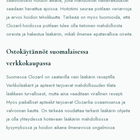
säännöllisesti hoidon aikana, jotta mahdolliset haittavaikutukset
saadaan havaittua ajoissa. Hoitotiimi seuraa potilaan veriarvoja
ja arvioi hoidon tehokkuutta. Tärkeää on myös huomioida, että
Clozaril-hoidossa potilaan tulee olla tietoinen mahdollisista
oireista ja hakeutua lääkäriin, mikäli ilmenee epätavallisia oireita.
Ostokäytännöt suomalaisessa
verkkokaupassa
Suomessa Clozaril on saatavilla vain lääkärin reseptillä.
Verkkolääkärit ja apteerit tarjoavat mahdollisuuden tilata
lääkkeen turvallisesti, mutta aina vaaditaan virallinen resepti.
Myös paikalliset apteekit tarjoavat Clozarilia osaamisensa ja
valvonnan kautta. On tärkeää noudattaa tarkasti lääkärin ohjeita
ja olla yhteydessä hoitavaan lääkäriin mahdollisissa
kysymyksissä ja hoidon aikana ilmenevissä ongelmissa.