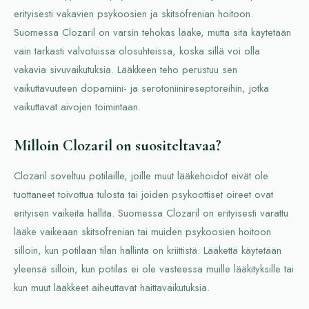
erityisesti vakavien psykoosien ja skitsofrenian hoitoon.
Suomessa Clozaril on varsin tehokas lääke, mutta sitä käytetään
vain tarkasti valvotuissa olosuhteissa, koska sillä voi olla
vakavia sivuvaikutuksia. Lääkkeen teho perustuu sen
vaikuttavuuteen dopamiini- ja serotoniinireseptoreihin, jotka
vaikuttavat aivojen toimintaan.
Milloin Clozaril on suositeltavaa?
Clozaril soveltuu potilaille, joille muut lääkehoidot eivät ole
tuottaneet toivottua tulosta tai joiden psykoottiset oireet ovat
erityisen vaikeita hallita. Suomessa Clozaril on erityisesti varattu
lääke vaikeaan skitsofrenian tai muiden psykoosien hoitoon
silloin, kun potilaan tilan hallinta on kriittistä. Lääkettä käytetään
yleensä silloin, kun potilas ei ole vasteessa muille lääkityksille tai
kun muut lääkkeet aiheuttavat haittavaikutuksia.