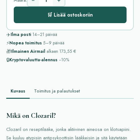
−
+
🛒 Lisää ostoskoriin
✈️
Ilma posti
14–21
päivää
⚡
Nopea toimitus
5–9
päivää
🎁
Ilmainen Airmail
alkaen
173,55 €
🔒
Kryptovaluutta-alennus
−10%
Kuvaus
Toimitus ja palautukset
Mikä on Clozaril?
Clozaril on reseptilääke, jonka aktiivinen aineosa on klotsapiini.
Se kuuluu atypisiin antipsykoottisiin lääkkeisiin ja sitä käytetään