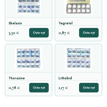
Skelaxin
Tegretol
3,30 €
0,87 €
Osta nyt
Osta nyt
Thorazine
Lithobid
0,78 €
1,17 €
Osta nyt
Osta nyt