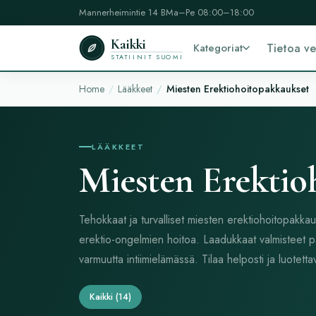
Mannerheimintie 14 B
Ma–Pe 08:00–18:00
Kaikki
Kategoriat
Tietoa v
STATIINIT SUOMI
Home
Lääkkeet
Miesten Erektiohoitopakkaukset
LÄÄKKEET
Miesten Erektio
Tehokkaat ja turvalliset miesten erektiohoitopakkau
erektio-ongelmien hoitoa. Laadukkaat valmisteet pa
varmuutta intiimielämässä. Tilaa helposti ja luotettav
Kaikki
(14)