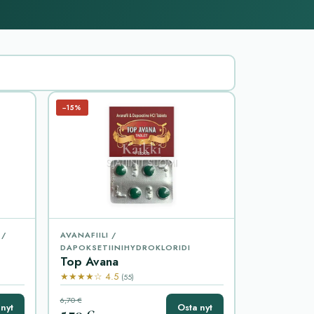
−15%
 /
AVANAFIILI /
DAPOKSETIINIHYDROKLORIDI
Top Avana
★★★★☆ 4.5
(55)
6,70 €
nyt
Osta nyt
5,70 €