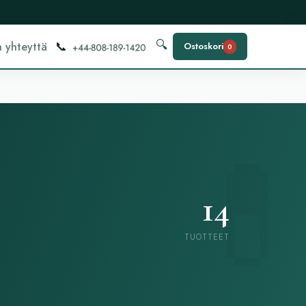
📞
🔍
 yhteyttä
Ostoskori
0
14
TUOTTEET