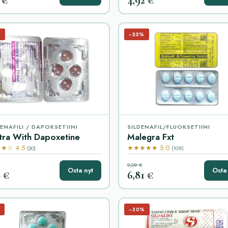
%
−25%
ENAFILI / DAPOKSETIINI
SILDENAFIL/FLUOKSETIINI
tra With Dapoxetine
Malegra Fxt
★☆ 4.5
★★★★★ 5.0
(30)
(108)
9,09 €
Osta nyt
Osta 
0 €
6,81 €
−30%