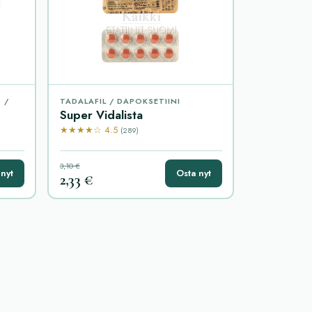
 /
TADALAFIL / DAPOKSETIINI
Super Vidalista
★★★★☆ 4.5
(289)
3,10 €
nyt
Osta nyt
2,33 €