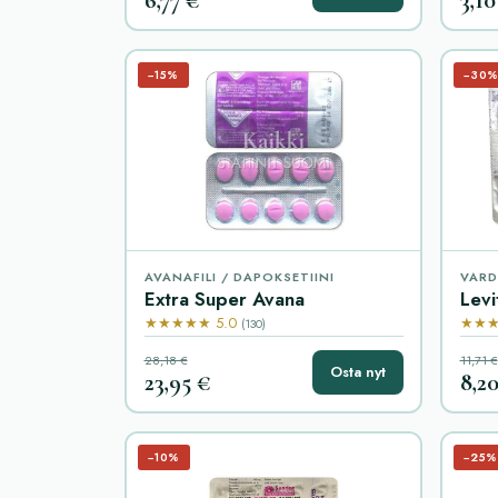
−15%
−30
AVANAFILI / DAPOKSETIINI
VARD
Extra Super Avana
Levi
★★★★★ 5.0
★★★
(130)
28,18 €
11,71 €
Osta nyt
23,95 €
8,2
−10%
−25%