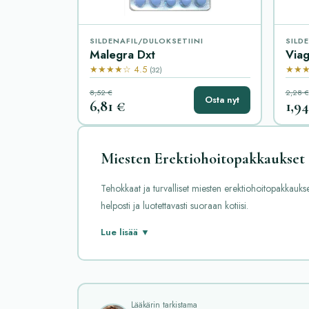
SILDENAFIL/DULOKSETIINI
SILD
Malegra Dxt
Viag
★★★★☆ 4.5
★★★
(32)
8,52 €
2,28 €
Osta nyt
6,81 €
1,9
Miesten Erektiohoitopakkaukset
Tehokkaat ja turvalliset miesten erektiohoitopakkaukse
helposti ja luotettavasti suoraan kotiisi.
Miesten erektiohoitopakkaukset ovat suosittuja ratkai
Lue lisää ▼
on useita tunnettuja ja luotettavia lääkkeitä tähän vai
Viagra on yksi tunnetuimmista ja eniten käytetyistä er
erektion saavuttamisessa ja ylläpitämisessä. Se alkaa 
yhdyntää. Vaikutus ei kuitenkaan käynnisty ilman seksua
Lääkärin tarkistama