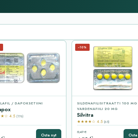
%
−10%
LAFIL / DAPOKSETIINI
SILDENAFILISITRAATTI 100 MG
apox
VARDENAFIILI 20 MG
Silvitra
★☆ 4.5
(176)
★★★★☆ 4.5
(65)
5,47 €
Osta nyt
Osta 
 €
4,92 €