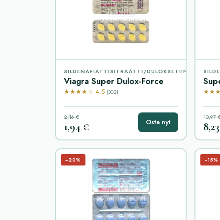
SILDENAFIATTISITRAATTI/DULOKSETIINI
SILD
Viagra Super Dulox-Force
Sup
★★★★☆ 4.5
★★★
(302)
2,16 €
10,97 
Osta nyt
1,94 €
8,23
−20%
−15%