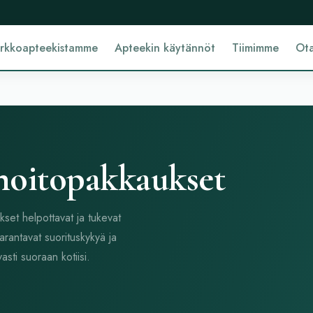
erkkoapteekistamme
Apteekin käytännöt
Tiimimme
Ota
hoitopakkaukset
kset helpottavat ja tukevat
rantavat suorituskykyä ja
asti suoraan kotiisi.