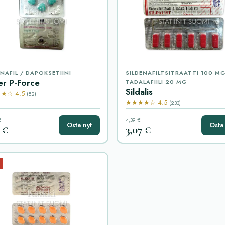
ENAFIL / DAPOKSETIINI
SILDENAFILTSITRAATTI 100 MG
er P-Force
TADALAFIILI 20 MG
Sildalis
★☆ 4.5
(52)
★★★★☆ 4.5
(233)
€
4,39 €
Osta nyt
Osta 
 €
3,07 €