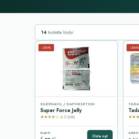
14
tuotetta löytyi
−20%
−20
SILDENAFIL / DAPOKSETIINI
TADA
Super Force Jelly
Tad
★★★★☆ 4.5
★★★
(230)
8,46 €
3,88 €
Osta nyt
6,77 €
3,10