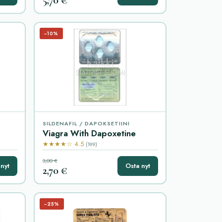
−10%
SILDENAFIL / DAPOKSETIINI
Viagra With Dapoxetine
★★★★☆ 4.5
(199)
3,00 €
nyt
Osta nyt
2,70 €
−25%