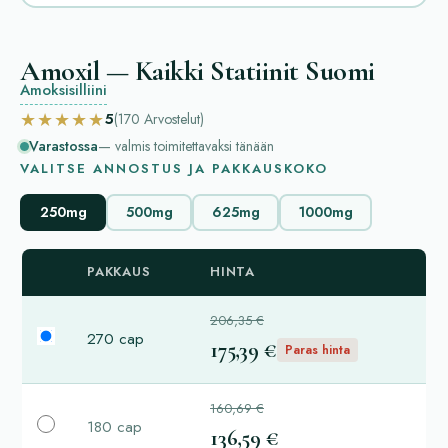
Amoxil — Kaikki Statiinit Suomi
Amoksisilliini
★★★★★
5
(170
Arvostelut
)
Varastossa
— valmis toimitettavaksi tänään
VALITSE ANNOSTUS JA PAKKAUSKOKO
250mg
500mg
625mg
1000mg
PAKKAUS
HINTA
206,35 €
270 cap
175,39 €
Paras hinta
160,69 €
180 cap
136,59 €