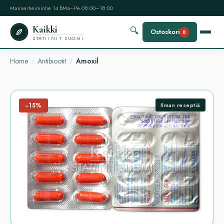
Mannerheimintie 14 B
Ma–Pe 08:00–18:00
Kaikki
🔍
Ostoskori
0
STATIINIT SUOMI
Home
Antibiootit
Amoxil
−15%
Ilman reseptiä