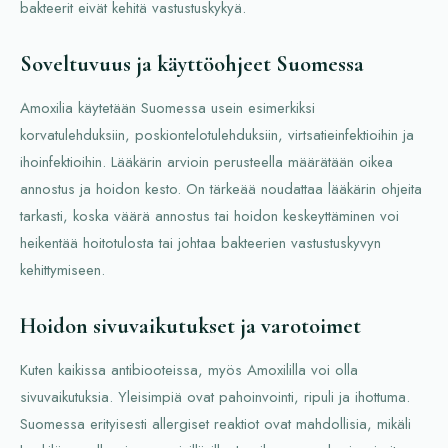
bakteerit eivät kehitä vastustuskykyä.
Soveltuvuus ja käyttöohjeet Suomessa
Amoxilia käytetään Suomessa usein esimerkiksi
korvatulehduksiin, poskiontelotulehduksiin, virtsatieinfektioihin ja
ihoinfektioihin. Lääkärin arvioin perusteella määrätään oikea
annostus ja hoidon kesto. On tärkeää noudattaa lääkärin ohjeita
tarkasti, koska väärä annostus tai hoidon keskeyttäminen voi
heikentää hoitotulosta tai johtaa bakteerien vastustuskyvyn
kehittymiseen.
Hoidon sivuvaikutukset ja varotoimet
Kuten kaikissa antibiooteissa, myös Amoxililla voi olla
sivuvaikutuksia. Yleisimpiä ovat pahoinvointi, ripuli ja ihottuma.
Suomessa erityisesti allergiset reaktiot ovat mahdollisia, mikäli