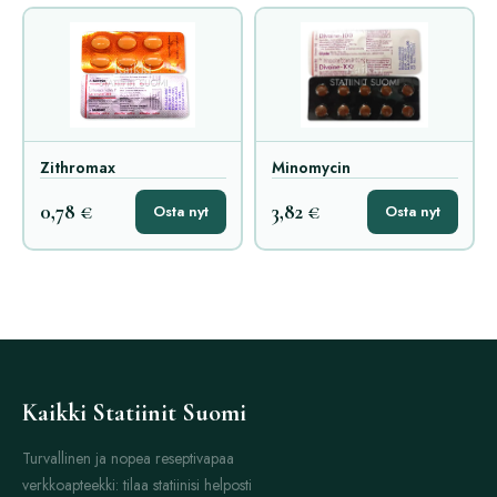
Zithromax
Minomycin
0,78 €
3,82 €
Osta nyt
Osta nyt
Kaikki Statiinit Suomi
Turvallinen ja nopea reseptivapaa
verkkoapteekki: tilaa statiinisi helposti