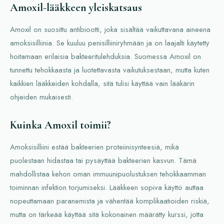
Amoxil-lääkkeen yleiskatsaus
Amoxil on suosittu antibiootti, joka sisältää vaikuttavana aineena
amoksisilliinia. Se kuuluu penisilliiniryhmään ja on laajalti käytetty
hoitamaan erilaisia bakteeritulehduksia. Suomessa Amoxil on
tunnettu tehokkaasta ja luotettavasta vaikutuksestaan, mutta kuten
kaikkien lääkkeiden kohdalla, sitä tulisi käyttää vain lääkärin
ohjeiden mukaisesti.
Kuinka Amoxil toimii?
Amoksisilliini estää bakteerien proteiinisynteesiä, mikä
puolestaan hidastaa tai pysäyttää bakteerien kasvun. Tämä
mahdollistaa kehon oman immuunipuolustuksen tehokkaamman
toiminnan infektion torjumiseksi. Lääkkeen sopiva käyttö auttaa
nopeuttamaan paranemista ja vähentää komplikaatioiden riskiä,
mutta on tärkeää käyttää sitä kokonainen määrätty kurssi, jotta