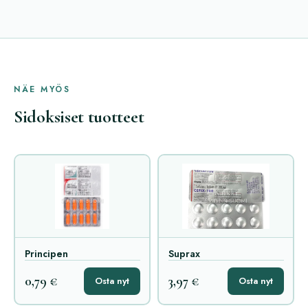
NÄE MYÖS
Sidoksiset tuotteet
Principen
Suprax
0,79 €
3,97 €
Osta nyt
Osta nyt