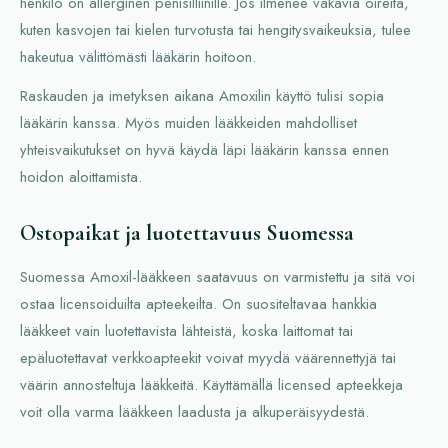
henkilö on allerginen penisilliinille. Jos ilmenee vakavia oireita,
kuten kasvojen tai kielen turvotusta tai hengitysvaikeuksia, tulee
hakeutua välittömästi lääkärin hoitoon.
Raskauden ja imetyksen aikana Amoxilin käyttö tulisi sopia
lääkärin kanssa. Myös muiden lääkkeiden mahdolliset
yhteisvaikutukset on hyvä käydä läpi lääkärin kanssa ennen
hoidon aloittamista.
Ostopaikat ja luotettavuus Suomessa
Suomessa Amoxil-lääkkeen saatavuus on varmistettu ja sitä voi
ostaa licensoiduilta apteekeilta. On suositeltavaa hankkia
lääkkeet vain luotettavista lähteistä, koska laittomat tai
epäluotettavat verkkoapteekit voivat myydä väärennettyjä tai
väärin annosteltuja lääkkeitä. Käyttämällä licensed apteekkeja
voit olla varma lääkkeen laadusta ja alkuperäisyydestä.