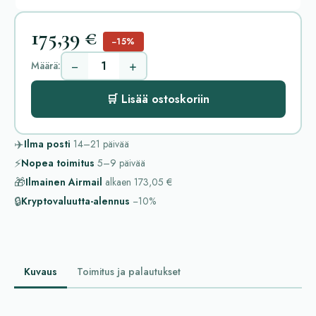
175,39 €
−15%
−
+
Määrä:
🛒 Lisää ostoskoriin
✈️
Ilma posti
14–21
päivää
⚡
Nopea toimitus
5–9
päivää
🎁
Ilmainen Airmail
alkaen
173,05 €
🔒
Kryptovaluutta-alennus
−10%
Kuvaus
Toimitus ja palautukset