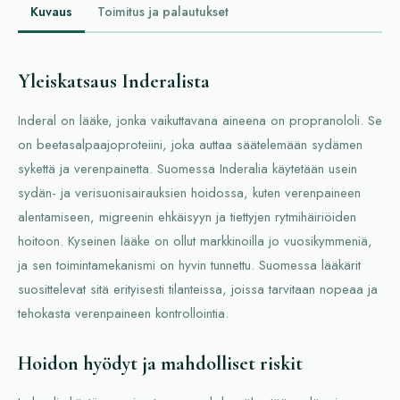
Kuvaus
Toimitus ja palautukset
Yleiskatsaus Inderalista
Inderal on lääke, jonka vaikuttavana aineena on propranololi. Se
on beetasalpaajoproteiini, joka auttaa säätelemään sydämen
sykettä ja verenpainetta. Suomessa Inderalia käytetään usein
sydän- ja verisuonisairauksien hoidossa, kuten verenpaineen
alentamiseen, migreenin ehkäisyyn ja tiettyjen rytmihäiriöiden
hoitoon. Kyseinen lääke on ollut markkinoilla jo vuosikymmeniä,
ja sen toimintamekanismi on hyvin tunnettu. Suomessa lääkärit
suosittelevat sitä erityisesti tilanteissa, joissa tarvitaan nopeaa ja
tehokasta verenpaineen kontrollointia.
Hoidon hyödyt ja mahdolliset riskit