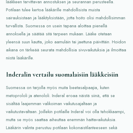
lääkkeen tarvittavan annostuksen ja seurannan perusteella.
Potilaan tulee kertoa lääkärille mahdollisista muista
sairauksistaan ja lääkityksistään, jotta hoito olisi mahdollisimman
turvallista. Suomessa on usein tapana aloittaa pienellä
annoksella ja säätää sitä tarpeen mukaan. Lääke otetaan
yleensä suun kautta, joko aamuläin tai jaettuna päivittäin. Hoidon
aikana on tärkeää seurata mahdollisia sivuvaikutuksia ja ilmoittaa
niistä lääkärille.
Inderalin vertailu suomalaisiin lääkkeisiin
Suomessa on tarjolla myös muita beetasalpaajia, kuten
metoprololi ja atenololi. Inderal eroaa näistä siinä, että se
sisältää laajemman valikoiman vaikutusajaltaan ja
vaikutustavaltaan. Joillekin potilaille Inderal voi olla tehokkaampi,
mutta se myös saattaa aiheuttaa enemmän haittavaikutuksia.
Lääkärin valinta perustuu potilaan kokonaistilanteeseen sekä