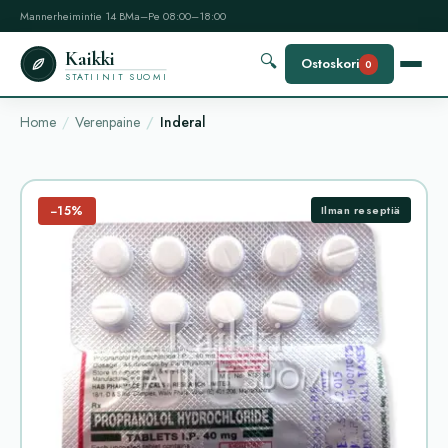
Mannerheimintie 14 B
Ma–Pe 08:00–18:00
Kaikki
🔍
Ostoskori
0
STATIINIT SUOMI
Home
Verenpaine
Inderal
−15%
Ilman reseptiä