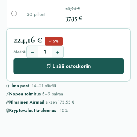
43,94 €
30 pillerit
37,35 €
224,16 €
−15%
−
+
Määrä:
🛒 Lisää ostoskoriin
✈️
Ilma posti
14–21
päivää
⚡
Nopea toimitus
5–9
päivää
🎁
Ilmainen Airmail
alkaen
173,55 €
🔒
Kryptovaluutta-alennus
−10%