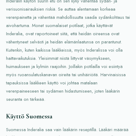
Inderalin käytön suurin etu on sen kyky vähentää sydän- ja
verisuonisairauksien riskiä. Se auttaa alentamaan korkeaa
verenpainetta ja vähentää mahdollisuutta saada sydänkohtaus tai
aivohartuma. Monet suomalaiset potilaat, jotka käyttävät
Inderalia, ovat raportoineet siitä, että heidän oireensa ovat
vähentyneet selvästi ja heidän elämänlaatunsa on parantunut.
Kuitenkin, kuten kaikissa lääkkeissä, myös Inderalissa voi olla
haittavaikutuksia. Yleisimmät niistä liittyvät väsymykseen,
huimaukseen ja kylmiin raajoihin. Joillakin potilailla voi esiintyä
myös ruoansulatuskanavan oireita tai unihäiriöitä. Harvinaisissa
tapauksissa lääkkeen käyttö voi johtaa matalaan
verenpaineeseen tai sydämen hidastumiseen, joten lääkärin
seuranta on tärkeää.
Käyttö Suomessa
Suomessa Inderalia saa vain lääkärin reseptillä. Lääkäri määrää