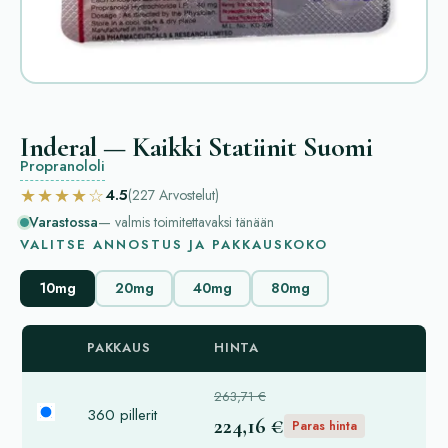
Inderal — Kaikki Statiinit Suomi
Propranololi
★★★★☆
4.5
(227
Arvostelut
)
Varastossa
— valmis toimitettavaksi tänään
VALITSE ANNOSTUS JA PAKKAUSKOKO
10mg
20mg
40mg
80mg
PAKKAUS
HINTA
263,71 €
360 pillerit
224,16 €
Paras hinta