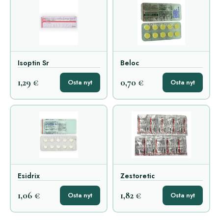
Isoptin Sr
Beloc
1,29 €
0,70 €
Osta nyt
Osta nyt
Esidrix
Zestoretic
1,06 €
1,82 €
Osta nyt
Osta nyt