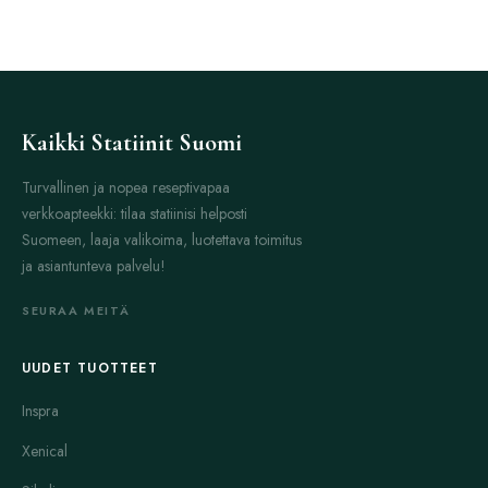
Kaikki Statiinit Suomi
Turvallinen ja nopea reseptivapaa
verkkoapteekki: tilaa statiinisi helposti
Suomeen, laaja valikoima, luotettava toimitus
ja asiantunteva palvelu!
SEURAA MEITÄ
UUDET TUOTTEET
Inspra
Xenical