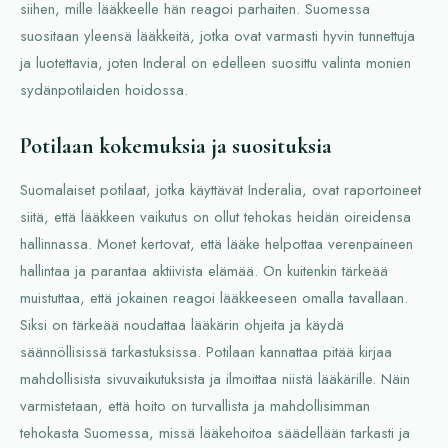
siihen, mille lääkkeelle hän reagoi parhaiten. Suomessa
suositaan yleensä lääkkeitä, jotka ovat varmasti hyvin tunnettuja
ja luotettavia, joten Inderal on edelleen suosittu valinta monien
sydänpotilaiden hoidossa.
Potilaan kokemuksia ja suosituksia
Suomalaiset potilaat, jotka käyttävät Inderalia, ovat raportoineet
siitä, että lääkkeen vaikutus on ollut tehokas heidän oireidensa
hallinnassa. Monet kertovat, että lääke helpottaa verenpaineen
hallintaa ja parantaa aktiivista elämää. On kuitenkin tärkeää
muistuttaa, että jokainen reagoi lääkkeeseen omalla tavallaan.
Siksi on tärkeää noudattaa lääkärin ohjeita ja käydä
säännöllisissä tarkastuksissa. Potilaan kannattaa pitää kirjaa
mahdollisista sivuvaikutuksista ja ilmoittaa niistä lääkärille. Näin
varmistetaan, että hoito on turvallista ja mahdollisimman
tehokasta Suomessa, missä lääkehoitoa säädellään tarkasti ja