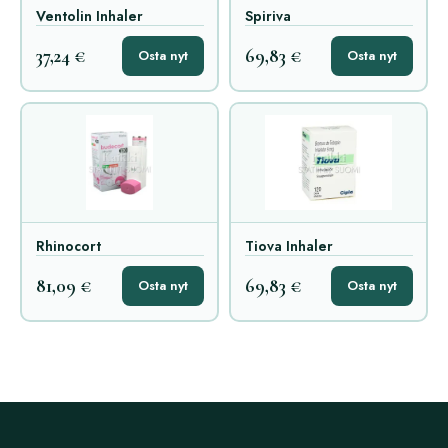
Ventolin Inhaler
Spiriva
37,24 €
69,83 €
Osta nyt
Osta nyt
Rhinocort
Tiova Inhaler
81,09 €
69,83 €
Osta nyt
Osta nyt