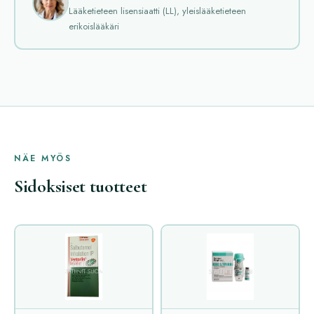
Lääketieteen lisensiaatti (LL), yleislääketieteen
erikoislääkäri
NÄE MYÖS
Sidoksiset tuotteet