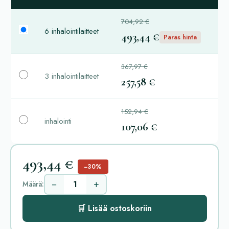
704,92 €
6 inhalointilaitteet
493,44 €
Paras hinta
367,97 €
3 inhalointilaitteet
257,58 €
152,94 €
inhalointi
107,06 €
493,44 €
−30%
−
+
Määrä:
🛒 Lisää ostoskoriin