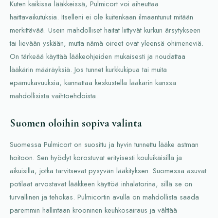
Kuten kaikissa lääkkeissä, Pulmicort voi aiheuttaa
haittavaikutuksia. Itselleni ei ole kuitenkaan ilmaantunut mitään
merkittävää. Usein mahdolliset haitat liittyvät kurkun ärsytykseen
tai lievään yskään, mutta nämä oireet ovat yleensä ohimeneviä.
On tärkeää käyttää lääkeohjeiden mukaisesti ja noudattaa
lääkärin määräyksiä. Jos tunnet kurkkukipua tai muita
epämukavuuksia, kannattaa keskustella lääkärin kanssa
mahdollisista vaihtoehdoista.
Suomen oloihin sopiva valinta
Suomessa Pulmicort on suosittu ja hyvin tunnettu lääke astman
hoitoon. Sen hyödyt korostuvat erityisesti kouluikäisillä ja
aikuisilla, jotka tarvitsevat pysyvän lääkityksen. Suomessa asuvat
potilaat arvostavat lääkkeen käyttöä inhalatorina, sillä se on
turvallinen ja tehokas. Pulmicortin avulla on mahdollista saada
paremmin hallintaan krooninen keuhkosairaus ja välttää