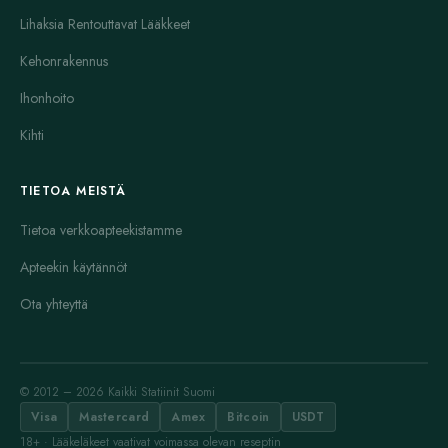
Lihaksia Rentouttavat Lääkkeet
Kehonrakennus
Ihonhoito
Kihti
TIETOA MEISTÄ
Tietoa verkkoapteekistamme
Apteekin käytännöt
Ota yhteyttä
© 2012 – 2026 Kaikki Statiinit Suomi
Visa
Mastercard
Amex
Bitcoin
USDT
18+ · Lääkeläkeet vaativat voimassa olevan reseptin