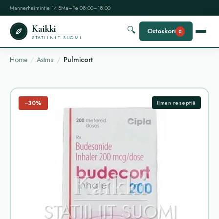
Mannerheimintie 14 B
Ma–Pe 08:00–18:00
Kaikki
🔍
Ostoskori
0
STATIINIT SUOMI
Home
Astma
Pulmicort
−30%
Ilman reseptiä