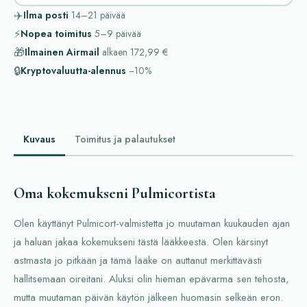
✈️
Ilma posti
14–21
päivää
⚡
Nopea toimitus
5–9
päivää
🎁
Ilmainen Airmail
alkaen
172,99 €
🔒
Kryptovaluutta-alennus
−10%
Kuvaus
Toimitus ja palautukset
Oma kokemukseni Pulmicortista
Olen käyttänyt Pulmicort-valmistetta jo muutaman kuukauden ajan
ja haluan jakaa kokemukseni tästä lääkkeestä. Olen kärsinyt
astmasta jo pitkään ja tämä lääke on auttanut merkittävästi
hallitsemaan oireitani. Aluksi olin hieman epävarma sen tehosta,
mutta muutaman päivän käytön jälkeen huomasin selkeän eron.