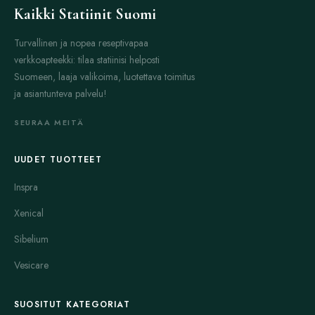
Kaikki Statiinit Suomi
Turvallinen ja nopea reseptivapaa
verkkoapteekki: tilaa statiinisi helposti
Suomeen, laaja valikoima, luotettava toimitus
ja asiantunteva palvelu!
SEURAA MEITÄ
UUDET TUOTTEET
Inspra
Xenical
Sibelium
Vesicare
SUOSITUT KATEGORIAT