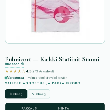
Pulmicort — Kaikki Statiinit Suomi
Budesonidi
★★★★☆
4.5
(273
Arvostelut
)
Varastossa
— valmis toimitettavaksi tänään
VALITSE ANNOSTUS JA PAKKAUSKOKO
100mcg
200mcg
PAKKAUS
HINTA