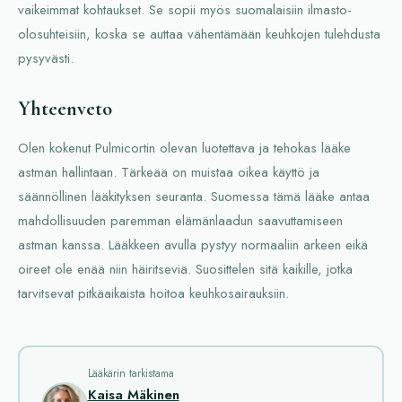
vaikeimmat kohtaukset. Se sopii myös suomalaisiin ilmasto-
olosuhteisiin, koska se auttaa vähentämään keuhkojen tulehdusta
pysyvästi.
Yhteenveto
Olen kokenut Pulmicortin olevan luotettava ja tehokas lääke
astman hallintaan. Tärkeää on muistaa oikea käyttö ja
säännöllinen lääkityksen seuranta. Suomessa tämä lääke antaa
mahdollisuuden paremman elämänlaadun saavuttamiseen
astman kanssa. Lääkkeen avulla pystyy normaaliin arkeen eikä
oireet ole enää niin häiritseviä. Suosittelen sitä kaikille, jotka
tarvitsevat pitkäaikaista hoitoa keuhkosairauksiin.
Lääkärin tarkistama
Kaisa Mäkinen