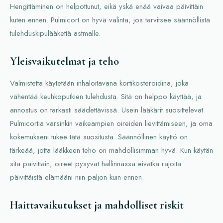
Hengittäminen on helpottunut, eikä yskä enää vaivaa päivittäin
kuten ennen. Pulmicort on hyvä valinta, jos tarvitsee säännöllistä
tulehduskipulääkettä astmalle.
Yleisvaikutelmat ja teho
Valmistetta käytetään inhaloitavana kortikosteroidina, joka
vähentää keuhkoputkien tulehdusta. Sitä on helppo käyttää, ja
annostus on tarkasti säädettävissä. Usein lääkärit suosittelevat
Pulmicortia varsinkin vaikeampien oireiden lievittämiseen, ja oma
kokemukseni tukee tätä suositusta. Säännöllinen käyttö on
tärkeää, jotta lääkkeen teho on mahdollisimman hyvä. Kun käytän
sitä päivittäin, oireet pysyvät hallinnassa eivätkä rajoita
päivittäistä elämääni niin paljon kuin ennen.
Haittavaikutukset ja mahdolliset riskit