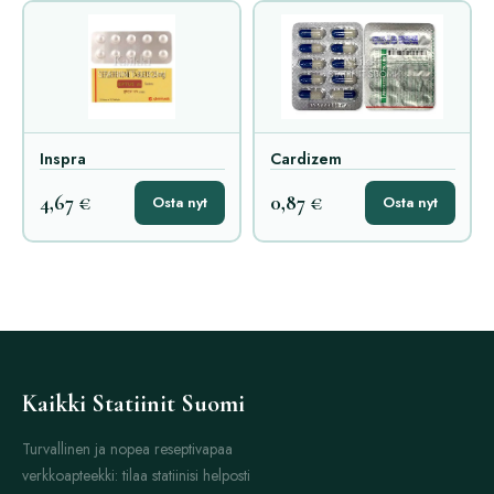
Inspra
Cardizem
4,67 €
0,87 €
Osta nyt
Osta nyt
Kaikki Statiinit Suomi
Turvallinen ja nopea reseptivapaa
verkkoapteekki: tilaa statiinisi helposti