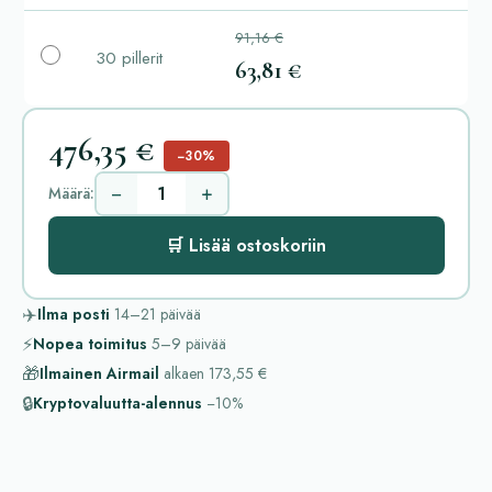
91,16 €
30 pillerit
63,81 €
476,35 €
−30%
−
+
Määrä:
🛒 Lisää ostoskoriin
✈️
Ilma posti
14–21
päivää
⚡
Nopea toimitus
5–9
päivää
🎁
Ilmainen Airmail
alkaen
173,55 €
🔒
Kryptovaluutta-alennus
−10%