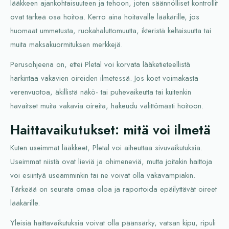
lääkkeen ajankohtaisuuteen ja tehoon, joten säännölliset kontrollit
ovat tärkeä osa hoitoa. Kerro aina hoitavalle lääkärille, jos
huomaat ummetusta, ruokahaluttomuutta, ikteristä keltaisuutta tai
muita maksakuormituksen merkkejä.
Perusohjeena on, ettei Pletal voi korvata lääketieteellistä
harkintaa vakavien oireiden ilmetessä. Jos koet voimakasta
verenvuotoa, äkillistä näkö- tai puhevaikeutta tai kuitenkin
havaitset muita vakavia oireita, hakeudu välittömästi hoitoon.
Haittavaikutukset: mitä voi ilmetä
Kuten useimmat lääkkeet, Pletal voi aiheuttaa sivuvaikutuksia.
Useimmat niistä ovat lieviä ja ohimeneviä, mutta joitakin haittoja
voi esiintyä useamminkin tai ne voivat olla vakavampiakin.
Tärkeää on seurata omaa oloa ja raportoida epäilyttävät oireet
lääkärille.
Yleisiä haittavaikutuksia voivat olla päänsärky, vatsan kipu, ripuli