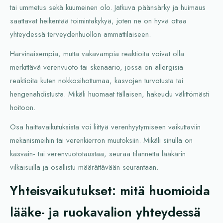
tai ummetus sekä kuumeinen olo. Jatkuva päänsärky ja huimaus
saattavat heikentää toimintakykyä, joten ne on hyvä ottaa
yhteydessä terveydenhuollon ammattilaiseen.
Harvinaisempia, mutta vakavampia reaktioita voivat olla
merkittävä verenvuoto tai skenaario, jossa on allergisia
reaktioita kuten nokkosihottumaa, kasvojen turvotusta tai
hengenahdistusta. Mikäli huomaat tällaisen, hakeudu välittömästi
hoitoon.
Osa haittavaikutuksista voi liittyä verenhyytymiseen vaikuttaviin
mekanismeihin tai verenkierron muutoksiin. Mikäli sinulla on
kasvain- tai verenvuototaustaa, seuraa tilannetta lääkärin
vilkaisuilla ja osallistu määrättävään seurantaan.
Yhteisvaikutukset: mitä huomioida
lääke- ja ruokavalion yhteydessä