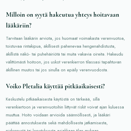
Milloin on syytä hakeutua yhteys hoitavaan
lääkäriin?
Tarvitaan lääkärin arviota, jos huomaat voimakasta verenvuotoa,
toistuvaa rintakipua, äkillisesti pahenevaa hengenahdistusta,
äkillistä näkö- tai puhehäiriötä tai muita vakavia oireita. Hakeudu
välittömästi hoitoon, jos uskot verenkierron tilassasi tapahtuvan
äkillinen muutos tai jos sinulla on epäily verenvuodosta.
Voiko Pletalia käyttää pitkäaikaisesti?
Keskustelu pitkäaikaisesta käytöstä on tärkeää, sillä
verenkiertoon ja verenvuotoihin liittyvät riskit voivat ajan kuluessa
muuttua. Hoito voidaan arvioida säännöllisesti, ja lääkäri
päättää annostuksesta sekä mahdollisesta jatkamisesta,
pidennystä tai lopetuksesta asiakkaan tilan mukaan.