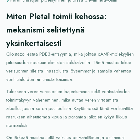
Miten Pletal toimii kehossa:
mekanismi selitettynä
yksinkertaisesti
Cilostazol estää PDE3-entsyymiä, mikä johtaa cAMP-molekyylien
pitoisuuden nousuun elimistön solukalvoilla. Tämä muutos tekee
verisuonten sileistä lihassoluista löysemmät ja samalla vähentää
verihiutaleiden tarttumista toisiinsa.
Tuloksena veren verisuonten laajentuminen sekä verihiutaleiden
toimintakyvyn väheneminen, mikä auttaa veren virtaamista
alueille, joissa se on puutteellista. Käytännössä tämä voi lievittää
rasituksen aiheuttamaa kipua ja parantaa jalkojen kykyä liikkua
normaalisti.
On tärkeää muistaa, että vaikutus on vähittäinen ja osittainen: