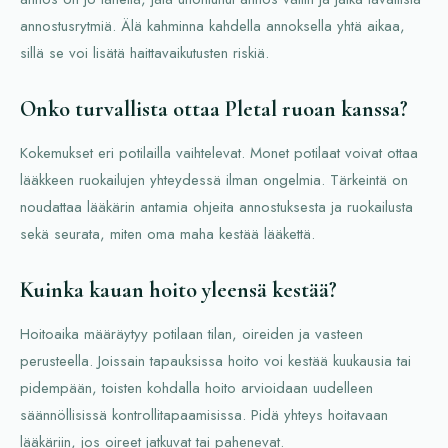
annostusrytmiä. Älä kahminna kahdella annoksella yhtä aikaa,
sillä se voi lisätä haittavaikutusten riskiä.
Onko turvallista ottaa Pletal ruoan kanssa?
Kokemukset eri potilailla vaihtelevat. Monet potilaat voivat ottaa
lääkkeen ruokailujen yhteydessä ilman ongelmia. Tärkeintä on
noudattaa lääkärin antamia ohjeita annostuksesta ja ruokailusta
sekä seurata, miten oma maha kestää lääkettä.
Kuinka kauan hoito yleensä kestää?
Hoitoaika määräytyy potilaan tilan, oireiden ja vasteen
perusteella. Joissain tapauksissa hoito voi kestää kuukausia tai
pidempään, toisten kohdalla hoito arvioidaan uudelleen
säännöllisissä kontrollitapaamisissa. Pidä yhteys hoitavaan
lääkäriin, jos oireet jatkuvat tai pahenevat.