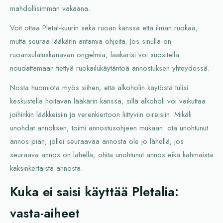
mahdollisimman vakaana.
Voit ottaa Pletal-kuurin sekä ruoan kanssa että ilman ruokaa,
mutta seuraa lääkärin antamia ohjeita. Jos sinulla on
ruoansulatuskanavan ongelmia, lääkärisi voi suositella
noudattamaan tiettyä ruokailukäytäntöä annostuksen yhteydessä.
Nosta huomiota myös siihen, että alkoholin käytöstä tulisi
keskustella hoitavan lääkärin kanssa, sillä alkoholi voi vaikuttaa
joihinkin lääkkeisiin ja verenkiertoon liittyviin oireisiin. Mikäli
unohdat annoksen, toimi annostusohjeen mukaan: ota unohtunut
annos pian, jollei seuraavaa annosta ole jo lähellä; jos
seuraava annos on lähellä, ohita unohtunut annos eikä kahmaista
kaksinkertaista annosta.
Kuka ei saisi käyttää Pletalia:
vasta-aiheet