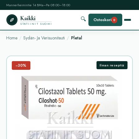
Mannerheimintie 14 B
Ma–Pe 08:00–18:00
Kaikki
🔍
Ostoskori
0
STATIINIT SUOMI
Home
Sydän- Ja Verisuonitauti
Pletal
−30%
Ilman reseptiä