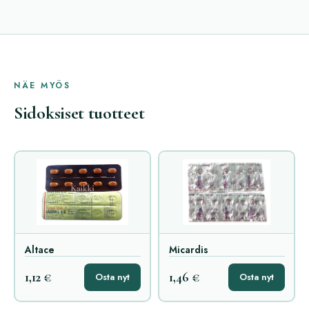
NÄE MYÖS
Sidoksiset tuotteet
Altace
Micardis
1,12 €
1,46 €
Osta nyt
Osta nyt