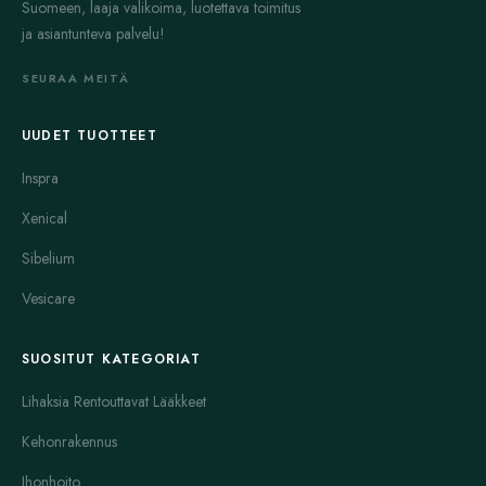
Suomeen, laaja valikoima, luotettava toimitus
ja asiantunteva palvelu!
SEURAA MEITÄ
UUDET TUOTTEET
Inspra
Xenical
Sibelium
Vesicare
SUOSITUT KATEGORIAT
Lihaksia Rentouttavat Lääkkeet
Kehonrakennus
Ihonhoito