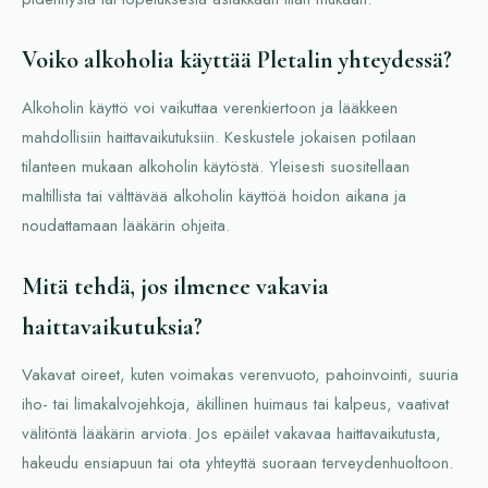
Voiko alkoholia käyttää Pletalin yhteydessä?
Alkoholin käyttö voi vaikuttaa verenkiertoon ja lääkkeen
mahdollisiin haittavaikutuksiin. Keskustele jokaisen potilaan
tilanteen mukaan alkoholin käytöstä. Yleisesti suositellaan
maltillista tai välttävää alkoholin käyttöä hoidon aikana ja
noudattamaan lääkärin ohjeita.
Mitä tehdä, jos ilmenee vakavia
haittavaikutuksia?
Vakavat oireet, kuten voimakas verenvuoto, pahoinvointi, suuria
iho- tai limakalvojehkoja, äkillinen huimaus tai kalpeus, vaativat
välitöntä lääkärin arviota. Jos epäilet vakavaa haittavaikutusta,
hakeudu ensiapuun tai ota yhteyttä suoraan terveydenhuoltoon.