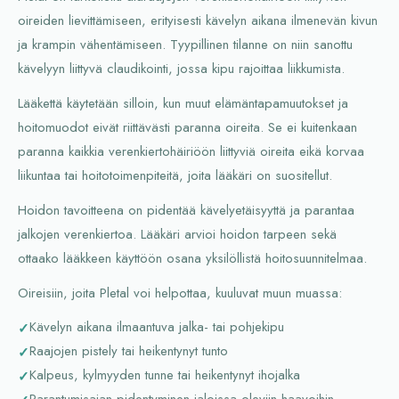
oireiden lievittämiseen, erityisesti kävelyn aikana ilmenevän kivun
ja krampin vähentämiseen. Tyypillinen tilanne on niin sanottu
kävelyyn liittyvä claudikointi, jossa kipu rajoittaa liikkumista.
Lääkettä käytetään silloin, kun muut elämäntapamuutokset ja
hoitomuodot eivät riittävästi paranna oireita. Se ei kuitenkaan
paranna kaikkia verenkiertohäiriöön liittyviä oireita eikä korvaa
liikuntaa tai hoitotoimenpiteitä, joita lääkäri on suositellut.
Hoidon tavoitteena on pidentää kävelyetäisyyttä ja parantaa
jalkojen verenkiertoa. Lääkäri arvioi hoidon tarpeen sekä
ottaako lääkkeen käyttöön osana yksilöllistä hoitosuunnitelmaa.
Oireisiin, joita Pletal voi helpottaa, kuuluvat muun muassa:
Kävelyn aikana ilmaantuva jalka- tai pohjekipu
Raajojen pistely tai heikentynyt tunto
Kalpeus, kylmyyden tunne tai heikentynyt ihojalka
Parantumisajan pidentyminen jaloissa oleviin haavoihin