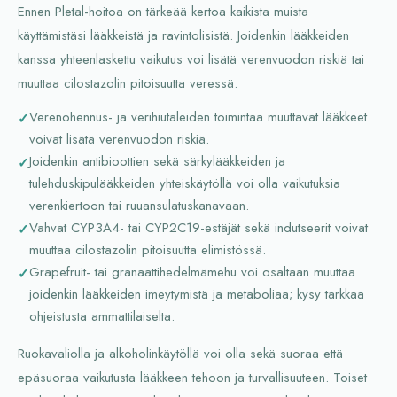
Ennen Pletal-hoitoa on tärkeää kertoa kaikista muista
käyttämistäsi lääkkeistä ja ravintolisistä. Joidenkin lääkkeiden
kanssa yhteenlaskettu vaikutus voi lisätä verenvuodon riskiä tai
muuttaa cilostazolin pitoisuutta veressä.
Verenohennus- ja verihiutaleiden toimintaa muuttavat lääkkeet
voivat lisätä verenvuodon riskiä.
Joidenkin antibioottien sekä särkylääkkeiden ja
tulehduskipulääkkeiden yhteiskäytöllä voi olla vaikutuksia
verenkiertoon tai ruuansulatuskanavaan.
Vahvat CYP3A4- tai CYP2C19-estäjät sekä indutseerit voivat
muuttaa cilostazolin pitoisuutta elimistössä.
Grapefruit- tai granaattihedelmämehu voi osaltaan muuttaa
joidenkin lääkkeiden imeytymistä ja metaboliaa; kysy tarkkaa
ohjeistusta ammattilaiselta.
Ruokavaliolla ja alkoholinkäytöllä voi olla sekä suoraa että
epäsuoraa vaikutusta lääkkeen tehoon ja turvallisuuteen. Toiset