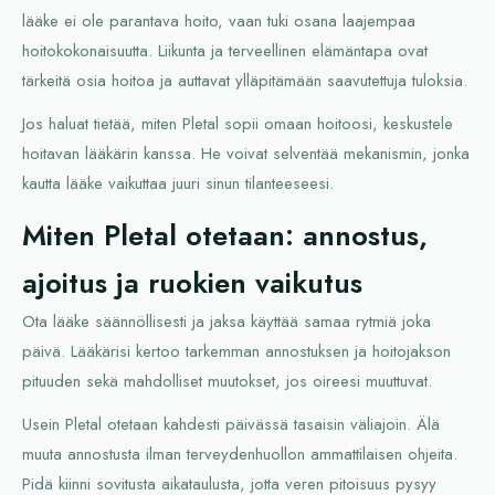
lääke ei ole parantava hoito, vaan tuki osana laajempaa
hoitokokonaisuutta. Liikunta ja terveellinen elämäntapa ovat
tärkeitä osia hoitoa ja auttavat ylläpitämään saavutettuja tuloksia.
Jos haluat tietää, miten Pletal sopii omaan hoitoosi, keskustele
hoitavan lääkärin kanssa. He voivat selventää mekanismin, jonka
kautta lääke vaikuttaa juuri sinun tilanteeseesi.
Miten Pletal otetaan: annostus,
ajoitus ja ruokien vaikutus
Ota lääke säännöllisesti ja jaksa käyttää samaa rytmiä joka
päivä. Lääkärisi kertoo tarkemman annostuksen ja hoitojakson
pituuden sekä mahdolliset muutokset, jos oireesi muuttuvat.
Usein Pletal otetaan kahdesti päivässä tasaisin väliajoin. Älä
muuta annostusta ilman terveydenhuollon ammattilaisen ohjeita.
Pidä kiinni sovitusta aikataulusta, jotta veren pitoisuus pysyy