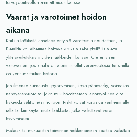
terveydenhuollon ammattilaisen kanssa.
Vaarat ja varotoimet hoidon
aikana
Kaikkia lääkkeitä annetaan erityisiä varotoimia noudattaen, ja
Pletalkin voi aiheuttaa haittavaikutuksia sekä yksilöllisiä että
yhteisvaikutuksia muiden lääkkeiden kanssa. Ole erityisen
varovainen, jos sinulla on aiemmin ollut verenvuotosia tai sinulla
on verisuonitautien historia.
Jos ilmenee huimausta, pyörtyminen, kova päänsärky, voimakas
nenäverenvuoto tai jokin muu havaitsemasi epätavallinen oire,
hakeudu välittömästi hoitoon. Riskit voivat korostua vanhemmalla
iällä tai kun käytät muita lääkkeitä, jotka vaikuttavat veren
hyytymiseen.
Maksan tai munuaisten toiminnan heikkeneminen saattaa vaikuttaa