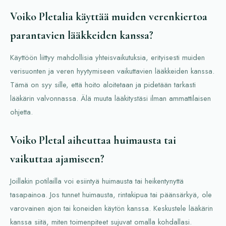
Voiko Pletalia käyttää muiden verenkiertoa
parantavien lääkkeiden kanssa?
Käyttöön liittyy mahdollisia yhteisvaikutuksia, erityisesti muiden
verisuonten ja veren hyytymiseen vaikuttavien lääkkeiden kanssa.
Tämä on syy sille, että hoito aloitetaan ja pidetään tarkasti
lääkärin valvonnassa. Älä muuta lääkitystäsi ilman ammattilaisen
ohjetta.
Voiko Pletal aiheuttaa huimausta tai
vaikuttaa ajamiseen?
Joillakin potilailla voi esiintyä huimausta tai heikentynyttä
tasapainoa. Jos tunnet huimausta, rintakipua tai päänsärkyä, ole
varovainen ajon tai koneiden käytön kanssa. Keskustele lääkärin
kanssa siitä, miten toimenpiteet sujuvat omalla kohdallasi.