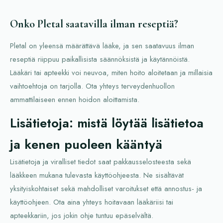
Onko Pletal saatavilla ilman reseptiä?
Pletal on yleensä määrättävä lääke, ja sen saatavuus ilman
reseptiä riippuu paikallisista säännöksistä ja käytännöistä.
Lääkäri tai apteekki voi neuvoa, miten hoito aloitetaan ja millaisia
vaihtoehtoja on tarjolla. Ota yhteys terveydenhuollon
ammattilaiseen ennen hoidon aloittamista.
Lisätietoja: mistä löytää lisätietoa
ja kenen puoleen kääntyä
Lisätietoja ja viralliset tiedot saat pakkausselosteesta sekä
lääkkeen mukana tulevasta käyttöohjeesta. Ne sisältävät
yksityiskohtaiset sekä mahdolliset varoitukset että annostus- ja
käyttöohjeen. Ota aina yhteys hoitavaan lääkäriisi tai
apteekkariin, jos jokin ohje tuntuu epäselvältä.