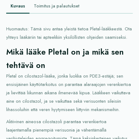
Kuvaus
Toimitus ja palautukset
Huomautus: Tämä sivu antaa yleistä tietoa Pletal-lääkkeestä. Ota
yhteys lääkäriin tai apteekkiin yksilöllisten ohjeiden saamiseksi.
Mikä lääke Pletal on ja mikä sen
tehtävä on
Pletal on cilostazol-lääke, jonka luokka on PDE3-estäjä; sen
ensisijäinen käyttötarkoitus on parantaa alaraajojen verenkiertoa
ja lievittää liikunnan aikana ilmenevää kipua. Lääkkeen vaikuttava
aine on cilostazol, ja se vaikuttaa sekä verisuonten sileisiin
lihassoluihin että veren hyytymiseen liittyviin mekanismeihin.
Aktiivinen aineosa cilostazoli parantaa verenkiertoa
laajentamalla pienempiä verisuonia ja vähentämällä
verihiutaleiden aggregoitumista. Tämä kaksinkertainen vaikutus