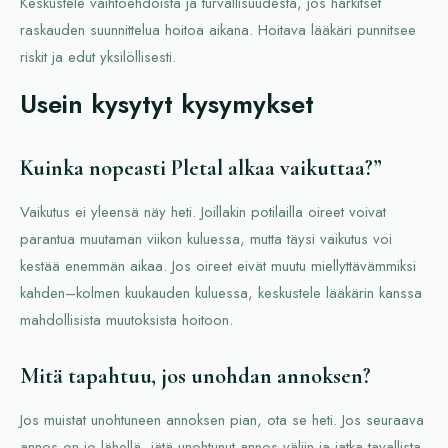
Keskustele vaihtoehdoista ja turvallisuudesta, jos harkitset
raskauden suunnittelua hoitoa aikana. Hoitava lääkäri punnitsee
riskit ja edut yksilöllisesti.
Usein kysytyt kysymykset
Kuinka nopeasti Pletal alkaa vaikuttaa?”
Vaikutus ei yleensä näy heti. Joillakin potilailla oireet voivat
parantua muutaman viikon kuluessa, mutta täysi vaikutus voi
kestää enemmän aikaa. Jos oireet eivät muutu miellyttävämmiksi
kahden–kolmen kuukauden kuluessa, keskustele lääkärin kanssa
mahdollisista muutoksista hoitoon.
Mitä tapahtuu, jos unohdan annoksen?
Jos muistat unohtuneen annoksen pian, ota se heti. Jos seuraava
annos on jo lähellä, jätä unohtunut annos väliin ja jatka tavallista