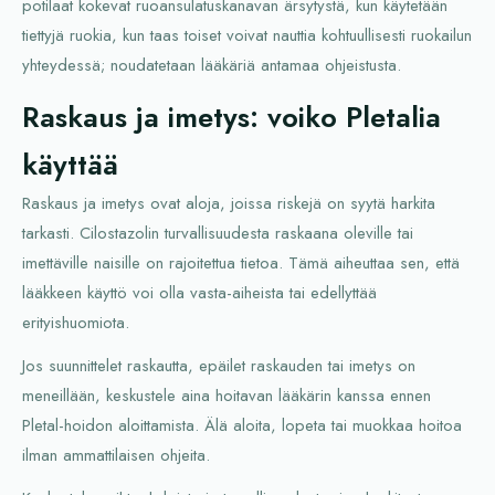
potilaat kokevat ruoansulatuskanavan ärsytystä, kun käytetään
tiettyjä ruokia, kun taas toiset voivat nauttia kohtuullisesti ruokailun
yhteydessä; noudatetaan lääkäriä antamaa ohjeistusta.
Raskaus ja imetys: voiko Pletalia
käyttää
Raskaus ja imetys ovat aloja, joissa riskejä on syytä harkita
tarkasti. Cilostazolin turvallisuudesta raskaana oleville tai
imettäville naisille on rajoitettua tietoa. Tämä aiheuttaa sen, että
lääkkeen käyttö voi olla vasta-aiheista tai edellyttää
erityishuomiota.
Jos suunnittelet raskautta, epäilet raskauden tai imetys on
meneillään, keskustele aina hoitavan lääkärin kanssa ennen
Pletal-hoidon aloittamista. Älä aloita, lopeta tai muokkaa hoitoa
ilman ammattilaisen ohjeita.