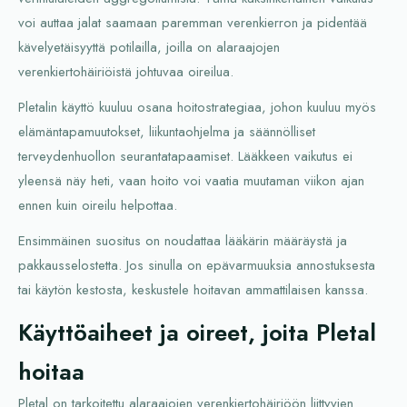
voi auttaa jalat saamaan paremman verenkierron ja pidentää
kävelyetäisyyttä potilailla, joilla on alaraajojen
verenkiertohäiriöistä johtuvaa oireilua.
Pletalin käyttö kuuluu osana hoitostrategiaa, johon kuuluu myös
elämäntapamuutokset, liikuntaohjelma ja säännölliset
terveydenhuollon seurantatapaamiset. Lääkkeen vaikutus ei
yleensä näy heti, vaan hoito voi vaatia muutaman viikon ajan
ennen kuin oireilu helpottaa.
Ensimmäinen suositus on noudattaa lääkärin määräystä ja
pakkausselostetta. Jos sinulla on epävarmuuksia annostuksesta
tai käytön kestosta, keskustele hoitavan ammattilaisen kanssa.
Käyttöaiheet ja oireet, joita Pletal
hoitaa
Pletal on tarkoitettu alaraajojen verenkiertohäiriöön liittyvien