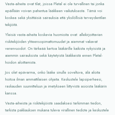
Vasta-aiheita ovat tilat, joissa Pletal ei ole turvallinen tai jonka
epäillään voivan pahentua lääkkeen vaikutuksesta. Tämä voi
koskea sekä yksittäisiä sairauksia että yksilöllisiä terveydentilan
tekijöitä.
Yleisiä vasta-aiheita koskevia huomioita ovat: allekirjoittavien
riskitekijöiden yhteensopimattomuudet ja aiemmat vakavat
verenvuodot. On tärkeää kertoa lääkärille kaikista nykyisistä ja
aiemmin sairauksista sekä käytetyistä lääkkeistä ennen Pletal-
hoidon aloittamista.
Jos olet epävarma, onko lääke sinulle soveltuva, älä aloita
hoitoa ilman ammattilaisen ohjeita. Keskustele lapsiperheesi,
raskauden suunnitteluun ja imetykseen liittyvistä asioista lääkärin
kanssa.
Vasta-aiheista ja riskitekijöistä saadaksesi tarkimman tiedon,
tarkista pakkauksen mukana tuleva virallinen tiedote ja keskustele