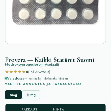
Provera — Kaikki Statiinit Suomi
Medroksyprogesteroni-Asetaatti
★★★★★
5
(151
Arvostelut
)
Varastossa
— valmis toimitettavaksi tänään
VALITSE ANNOSTUS JA PAKKAUSKOKO
5mg
10mg
PAKKAUS
HINTA