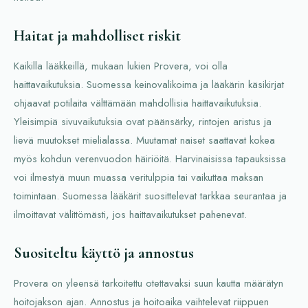
Haitat ja mahdolliset riskit
Kaikilla lääkkeillä, mukaan lukien Provera, voi olla
haittavaikutuksia. Suomessa keinovalikoima ja lääkärin käsikirjat
ohjaavat potilaita välttämään mahdollisia haittavaikutuksia.
Yleisimpiä sivuvaikutuksia ovat päänsärky, rintojen aristus ja
lievä muutokset mielialassa. Muutamat naiset saattavat kokea
myös kohdun verenvuodon häiriöitä. Harvinaisissa tapauksissa
voi ilmestyä muun muassa veritulppia tai vaikuttaa maksan
toimintaan. Suomessa lääkärit suosittelevat tarkkaa seurantaa ja
ilmoittavat välittömästi, jos haittavaikutukset pahenevat.
Suositeltu käyttö ja annostus
Provera on yleensä tarkoitettu otettavaksi suun kautta määrätyn
hoitojakson ajan. Annostus ja hoitoaika vaihtelevat riippuen