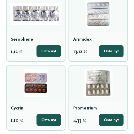
Serophene
Arimidex
1,12 €
13,12 €
Osta nyt
Osta nyt
Cycrin
Prometrium
1,10 €
4,33 €
Osta nyt
Osta nyt