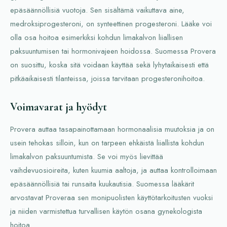
epäsäännöllisiä vuotoja. Sen sisältämä vaikuttava aine,
medroksiprogesteroni, on synteettinen progesteroni. Lääke voi
olla osa hoitoa esimerkiksi kohdun limakalvon liiallisen
paksuuntumisen tai hormonivajeen hoidossa. Suomessa Provera
on suosittu, koska sitä voidaan käyttää sekä lyhytaikaisesti että
pitkäaikaisesti tilanteissa, joissa tarvitaan progesteronihoitoa.
Voimavarat ja hyödyt
Provera auttaa tasapainottamaan hormonaalisia muutoksia ja on
usein tehokas silloin, kun on tarpeen ehkäistä liiallista kohdun
limakalvon paksuuntumista. Se voi myös lievittää
vaihdevuosioireita, kuten kuumia aaltoja, ja auttaa kontrolloimaan
epäsäännöllisiä tai runsaita kuukautisia. Suomessa lääkärit
arvostavat Proveraa sen monipuolisten käyttötarkoitusten vuoksi
ja niiden varmistettua turvallisen käytön osana gynekologista
hoitoa.