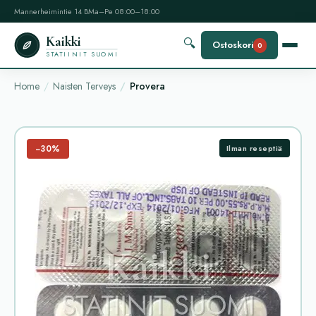
Mannerheimintie 14 B
Ma–Pe 08:00–18:00
Kaikki
🔍
Ostoskori
0
STATIINIT SUOMI
Home
Naisten Terveys
Provera
−30%
Ilman reseptiä