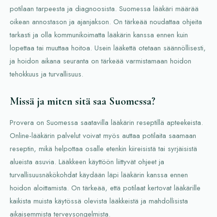
potilaan tarpeesta ja diagnoosista. Suomessa lääkäri määrää
oikean annostason ja ajanjakson. On tärkeää noudattaa ohjeita
tarkasti ja olla kommunikoimatta lääkärin kanssa ennen kuin
lopettaa tai muuttaa hoitoa. Usein lääkettä otetaan säännöllisesti,
ja hoidon aikana seuranta on tärkeää varmistamaan hoidon
tehokkuus ja turvallisuus.
Missä ja miten sitä saa Suomessa?
Provera on Suomessa saatavilla lääkärin reseptillä apteekeista.
Online-lääkärin palvelut voivat myös auttaa potilaita saamaan
reseptin, mikä helpottaa osalle etenkin kiireisistä tai syrjäisistä
alueista asuvia. Lääkkeen käyttöön liittyvät ohjeet ja
turvallisuusnäkökohdat käydään läpi lääkärin kanssa ennen
hoidon aloittamista. On tärkeää, että potilaat kertovat lääkärille
kaikista muista käytössä olevista lääkkeistä ja mahdollisista
aikaisemmista terveysongelmista.