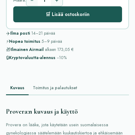
−
+
🛒 Lisää ostoskoriin
✈️
Ilma posti
14–21
päivää
⚡
Nopea toimitus
5–9
päivää
🎁
Ilmainen Airmail
alkaen
173,05 €
🔒
Kryptovaluutta-alennus
−10%
Kuvaus
Toimitus ja palautukset
Provera:n kuvaus ja käyttö
Provera on lääke, jota käytetään usein suomalaisessa
gynekologiassa säätelemään kuukautiskiertoa ja ehkäisemään