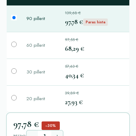
139,68 €
90 pillerit
97,78 €
Paras hinta
97,55 €
60 pillerit
68,29 €
57,63 €
30 pillerit
40,34 €
39,89 €
20 pillerit
27,93 €
97,78 €
−30%
Määrä: