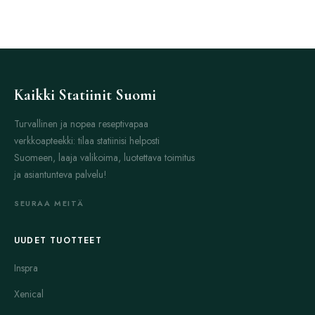
Kaikki Statiinit Suomi
Turvallinen ja nopea reseptivapaa
verkkoapteekki: tilaa statiinisi helposti
Suomeen, laaja valikoima, luotettava toimitus
ja asiantunteva palvelu!
SEURAA MEITÄ
UUDET TUOTTEET
Inspra
Xenical