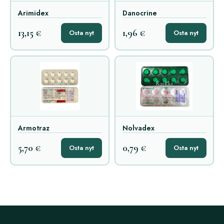
Arimidex
Danocrine
13,15 €
1,96 €
Osta nyt
Osta nyt
Armotraz
Nolvadex
5,70 €
0,79 €
Osta nyt
Osta nyt