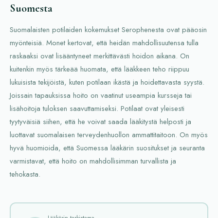
Suomesta
Suomalaisten potilaiden kokemukset Serophenesta ovat pääosin
myönteisiä. Monet kertovat, että heidän mahdollisuutensa tulla
raskaaksi ovat lisääntyneet merkittävästi hoidon aikana. On
kuitenkin myös tärkeää huomata, että lääkkeen teho riippuu
lukuisista tekijöistä, kuten potilaan ikästä ja hoidettavasta syystä.
Joissain tapauksissa hoito on vaatinut useampia kursseja tai
lisähoitoja tuloksen saavuttamiseksi. Potilaat ovat yleisesti
tyytyväisiä siihen, että he voivat saada lääkitystä helposti ja
luottavat suomalaisen terveydenhuollon ammattitaitoon. On myös
hyvä huomioida, että Suomessa lääkärin suositukset ja seuranta
varmistavat, että hoito on mahdollisimman turvallista ja
tehokasta.
Lääkärin tarkistama