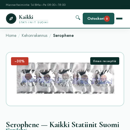
Mannerheimintie 14 B
Ma–Pe 08:00–18:00
Kaikki
🔍
Ostoskori
0
STATIINIT SUOMI
Home
Kehonrakennus
Serophene
−30%
Ilman reseptiä
Serophene — Kaikki Statiinit Suomi
Klomifeeni