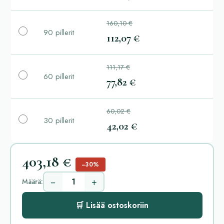
160,10 €
90 pillerit
112,07 €
111,17 €
60 pillerit
77,82 €
60,02 €
30 pillerit
42,02 €
403,18 €
−30%
−
+
Määrä:
🛒 Lisää ostoskoriin