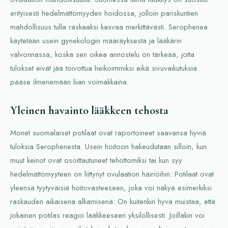
erityisesti hedelmättömyyden hoidossa, jolloin pariskuntien
mahdollisuus tulla raskaaksi kasvaa merkittävästi. Serophenea
käytetään usein gynekologin määräyksestä ja lääkärin
valvonnassa, koska sen oikea annostelu on tärkeää, jotta
tulokset eivät jää toivottua heikoimmiksi eikä sivuvaikutuksia
pääse ilmenemään liian voimakkaina.
Yleinen havainto lääkkeen tehosta
Monet suomalaiset potilaat ovat raportoineet saavansa hyviä
tuloksia Serophenesta. Usein hoitoon hakeudutaan silloin, kun
muut keinot ovat osoittautuneet tehottomiksi tai kun syy
hedelmättömyyteen on liittynyt ovulaation häiriöihin. Potilaat ovat
yleensä tyytyväisiä hoitovasteeseen, joka voi näkyä esimerkiksi
raskauden aikaisena alkamisenä. On kuitenkin hyvä muistaa, että
jokainen potilas reagoi lääkkeeseen yksilöllisesti. Joillakin voi