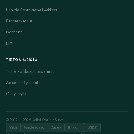
Lihaksia Rentouttavat Lääkkeet
Kehonrakennus
Ihonhoito
Kihti
TIETOA MEISTÄ
Tietoa verkkoapteekistamme
Apteekin käytännöt
Ota yhteyttä
© 2012 – 2026 Kaikki Statiinit Suomi
Visa
Mastercard
Amex
Bitcoin
USDT