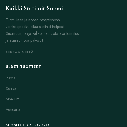
Kaikki Statiinit Suomi
Turvallinen ja nopea reseptivapaa
verkkoapteekki: tilaa statiinisi helposti
Suomeen, laaja valikoima, luotettava toimitus
ja asiantunteva palvelu!
SEURAA MEITÄ
UUDET TUOTTEET
Inspra
Xenical
Sibelium
Vesicare
SUOSITUT KATEGORIAT