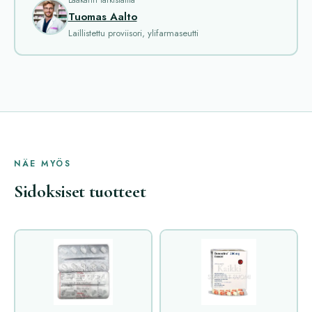
Tuomas Aalto
Laillistettu proviisori, ylifarmaseutti
NÄE MYÖS
Sidoksiset tuotteet