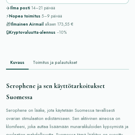
✈️
Ilma posti
14–21
päivää
⚡
Nopea toimitus
5–9
päivää
🎁
Ilmainen Airmail
alkaen
173,55 €
🔒
Kryptovaluutta-alennus
−10%
Kuvaus
Toimitus ja palautukset
Serophene ja sen käyttötarkoitukset
Suomessa
Serophene on lääke, jota käytetään Suomessa tavallisesti
ovarian stimulaation edistämiseen. Sen aktiivinen aineosa on
klomifeeni, joka auttaa lisäämään munarakkuloiden kypsymistä ja
ovulaation mahdollisuutta. Suomessa tämä lääkitys on suosittu