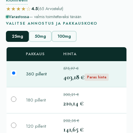
★★★★☆
4.5
(65
Arvostelut
)
Varastossa
— valmis toimitettavaksi tänään
VALITSE ANNOSTUS JA PAKKAUSKOKO
25mg
50mg
100mg
PAKKAUS
HINTA
575,97 €
360 pillerit
403,18 €
Paras hinta
300,21 €
180 pillerit
210,14 €
202,35 €
120 pillerit
141,65 €