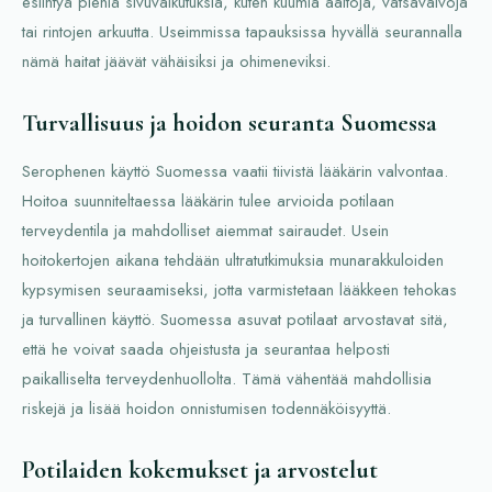
esiintyä pieniä sivuvaikutuksia, kuten kuumia aaltoja, vatsavaivoja
tai rintojen arkuutta. Useimmissa tapauksissa hyvällä seurannalla
nämä haitat jäävät vähäisiksi ja ohimeneviksi.
Turvallisuus ja hoidon seuranta Suomessa
Serophenen käyttö Suomessa vaatii tiivistä lääkärin valvontaa.
Hoitoa suunniteltaessa lääkärin tulee arvioida potilaan
terveydentila ja mahdolliset aiemmat sairaudet. Usein
hoitokertojen aikana tehdään ultratutkimuksia munarakkuloiden
kypsymisen seuraamiseksi, jotta varmistetaan lääkkeen tehokas
ja turvallinen käyttö. Suomessa asuvat potilaat arvostavat sitä,
että he voivat saada ohjeistusta ja seurantaa helposti
paikalliselta terveydenhuollolta. Tämä vähentää mahdollisia
riskejä ja lisää hoidon onnistumisen todennäköisyyttä.
Potilaiden kokemukset ja arvostelut