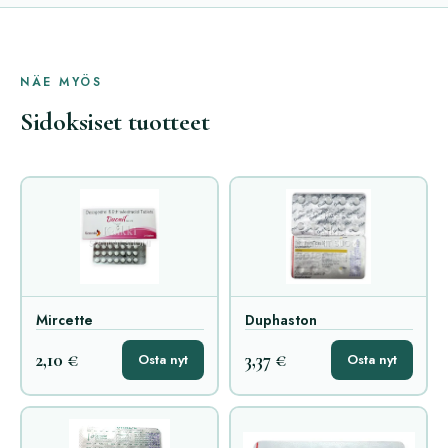
NÄE MYÖS
Sidoksiset tuotteet
Mircette
Duphaston
2,10 €
3,37 €
Osta nyt
Osta nyt