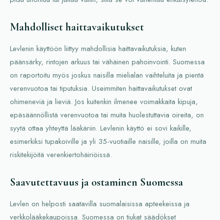
Mahdolliset haittavaikutukset
Levlenin käyttöön liittyy mahdollisia haittavaikutuksia, kuten
päänsärky, rintojen arkuus tai vähäinen pahoinvointi. Suomessa
on raportoitu myös joskus naisilla mielialan vaihteluita ja pientä
verenvuotoa tai tiputuksia. Useimmiten haittavaikutukset ovat
ohimeneviä ja lieviä. Jos kuitenkin ilmenee voimakkaita kipuja,
epäsäännöllistä verenvuotoa tai muita huolestuttavia oireita, on
syytä ottaa yhteyttä lääkäriin. Levlenin käyttö ei sovi kaikille,
esimerkiksi tupakoiville ja yli 35-vuotiaille naisille, joilla on muita
riskitekijöitä verenkiertohäiriöissä.
Saavutettavuus ja ostaminen Suomessa
Levlen on helposti saatavilla suomalaisissa apteekeissa ja
verkkolääkekaupoissa. Suomessa on tiukat säädökset