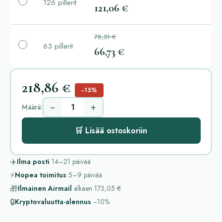
126 pillerit
121,06 €
78,51 €
63 pillerit
66,73 €
218,86 €
−15%
−
+
Määrä:
🛒 Lisää ostoskoriin
✈️
Ilma posti
14–21
päivää
⚡
Nopea toimitus
5–9
päivää
🎁
Ilmainen Airmail
alkaen
173,05 €
🔒
Kryptovaluutta-alennus
−10%