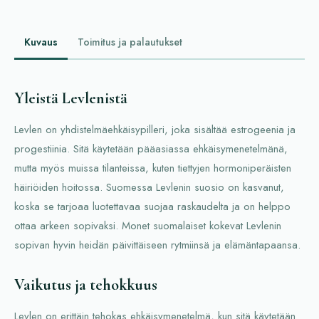
Kuvaus
Toimitus ja palautukset
Yleistä Levlenistä
Levlen on yhdistelmäehkäisypilleri, joka sisältää estrogeenia ja
progestiinia. Sitä käytetään pääasiassa ehkäisymenetelmänä,
mutta myös muissa tilanteissa, kuten tiettyjen hormoniperäisten
häiriöiden hoitossa. Suomessa Levlenin suosio on kasvanut,
koska se tarjoaa luotettavaa suojaa raskaudelta ja on helppo
ottaa arkeen sopivaksi. Monet suomalaiset kokevat Levlenin
sopivan hyvin heidän päivittäiseen rytmiinsä ja elämäntapaansa.
Vaikutus ja tehokkuus
Levlen on erittäin tehokas ehkäisymenetelmä, kun sitä käytetään