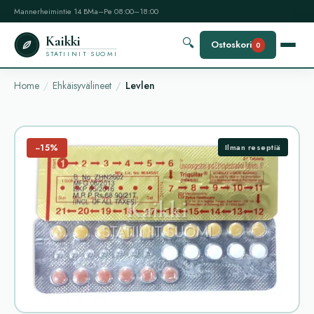
Mannerheimintie 14 B
Ma–Pe 08:00–18:00
Kaikki
🔍
Ostoskori
0
STATIINIT SUOMI
Home
Ehkäisyvälineet
Levlen
−15%
Ilman reseptiä