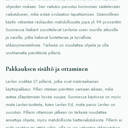
ohjeiden mukaan. Sen vaikutus perustuu hormonien säätelevään
vaikutukseen, mikä estää ovulaation tapahtumisen. Säännöllinen
käyttö vähentää raskauden mahdollisuutta jopa yli 99 prosenttiin.
Suomessa lääkärit suosittelevat Levlenia usein nuorille aikuisille
ja naisille, jotka hakevat luotettavaa ja turvallista
ehkäisymenetelmää. Tärkeää on noudattaa ohjeita ja olla
unohtamatta päivittäistä pilleriä.
Pakkauksen sisältö ja ottaminen
Levlen sisältää 21 pilleriä, jotka ovat määräaikainen
käyttöpakkaus. Pilleri otetaan päivittäin samaan aikaan, mikä
auttaa ylläpitämään hyvää suojaa. Suomessa käytössä on myös
muita Levlen-tuotteita, kuten Levlen Ed, mutta perus Levlen on
suosituin. Pillerin ottamisen jälkeen on tärkeää noudattaa
annettuja ohjeita, myös mahdollisista haittavaikutuksista. Pillerin ei
pidä unohtua tai jättää väliin, sillä se voi vähentää ehkäisytehoa.