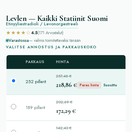
Levlen — Kaikki Statiinit Suomi
Etinyyliestradioli / Levonorgestreeli
★★★★☆
4.5
(171
Arvostelut
)
Varastossa
— valmis toimitettavaksi tänään
VALITSE ANNOSTUS JA PAKKAUSKOKO
PAKKAUS
HINTA
257,48 €
252 pillerit
218,86 €
Paras hinta
Suosittu
202,69 €
189 pillerit
172,29 €
142,43 €