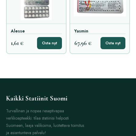
Alesse
Yasmin
1,61 €
67,96 €
Osta nyt
Osta nyt
Kaikki Statiinit Suomi
Turvallinen ja nopea reseptivapaa
verkkoapteekki: tilaa statiinisi helposti
Suomeen, laaja valikoima, luotettava toimitus
ja asiantunteva palvelu!