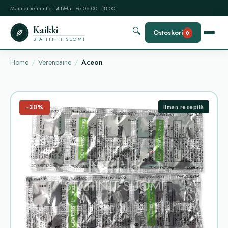
Mannerheimintie 14 B
Ma–Pe 08:00–18:00
Kaikki
🔍
Ostoskori
0
STATIINIT SUOMI
Home
Verenpaine
Aceon
−30%
Ilman reseptiä