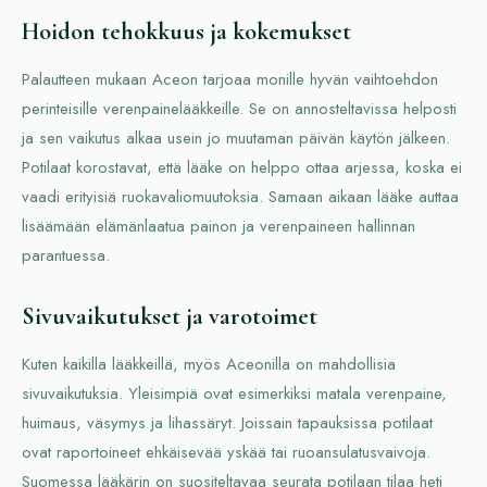
Hoidon tehokkuus ja kokemukset
Palautteen mukaan Aceon tarjoaa monille hyvän vaihtoehdon
perinteisille verenpainelääkkeille. Se on annosteltavissa helposti
ja sen vaikutus alkaa usein jo muutaman päivän käytön jälkeen.
Potilaat korostavat, että lääke on helppo ottaa arjessa, koska ei
vaadi erityisiä ruokavaliomuutoksia. Samaan aikaan lääke auttaa
lisäämään elämänlaatua painon ja verenpaineen hallinnan
parantuessa.
Sivuvaikutukset ja varotoimet
Kuten kaikilla lääkkeillä, myös Aceonilla on mahdollisia
sivuvaikutuksia. Yleisimpiä ovat esimerkiksi matala verenpaine,
huimaus, väsymys ja lihassäryt. Joissain tapauksissa potilaat
ovat raportoineet ehkäisevää yskää tai ruoansulatusvaivoja.
Suomessa lääkärin on suositeltavaa seurata potilaan tilaa heti