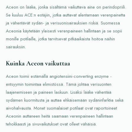
Aceon on lääke, jonka sisältämä vaikuttava aine on perindopriili.
Se kuuluu ACE:n estäjiin, jotka auttavat alentamaan verenpainetta
ja vähentävät sydän- ja verisuonisairauksien riskiä. Suomessa
Aceonia käytetään yleisesti verenpaineen hallintaan ja se sopii
monille potilaille, jotka tarvitsevat pitkäaikaista hoitoa näihin
sairauksiin.
Kuinka Aceon vaikuttaa
Aceon toimii estämällä angiotensiini-converting enzyme -
entsyymin toimintaa elimistössä. Tämä johtaa verisuonten
laajenemiseen ja paineen laskuun. Lisäksi lääke vähentää
sydämen kuormitusta ja auttaa ehkäisemään sydäninfarktia sekä
aivohalvausta. Monet suomalaiset potilaat ovat raportoineet
Aceonin auttaneen heitä saamaan verenpaineen hallintaan
tehokkaasti ja sivuvaikutukset ovat olleet vähäisiä.