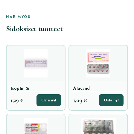
NÄE MYÖS
Sidoksiset tuotteet
Isoptin Sr
Atacand
1,29 €
1,09 €
Osta nyt
Osta nyt