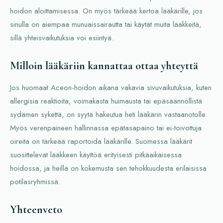
hoidon aloittamisessa. On myös tärkeää kertoa lääkärille, jos
sinulla on aiempaa munuaissairautta tai käytät muita lääkkeitä,
sillä yhteisvaikutuksia voi esiintyä.
Milloin lääkäriin kannattaa ottaa yhteyttä
Jos huomaat Aceon-hoidon aikana vakavia sivuvaikutuksia, kuten
allergisia reaktioita, voimakasta huimausta tai epäsäännöllistä
sydämen sykettä, on syytä hakeutua heti lääkärin vastaanotolle.
Myös verenpaineen hallinnassa epätasapaino tai ei-toivottuja
oireita on tärkeää raportoida lääkärille. Suomessa lääkärit
suosittelevat lääkkeen käyttöä erityisesti pitkäaikaisessa
hoidossa, ja heillä on kokemusta sen tehokkuudesta erilaisissa
potilasryhmissä.
Yhteenveto