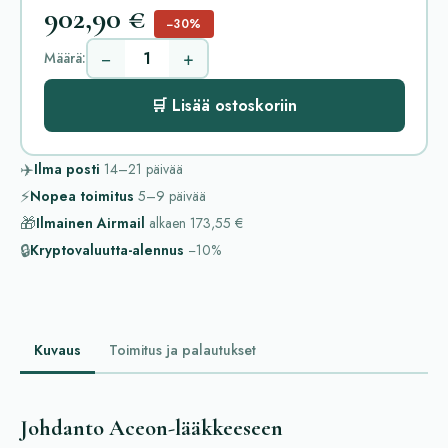
902,90 €
−30%
−
+
Määrä:
🛒 Lisää ostoskoriin
✈️
Ilma posti
14–21
päivää
⚡
Nopea toimitus
5–9
päivää
🎁
Ilmainen Airmail
alkaen
173,55 €
🔒
Kryptovaluutta-alennus
−10%
Kuvaus
Toimitus ja palautukset
Johdanto Aceon-lääkkeeseen