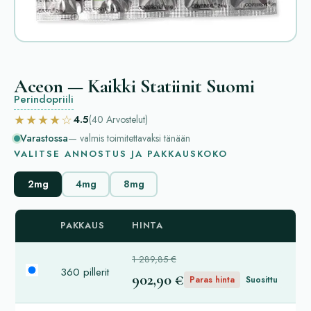
Aceon — Kaikki Statiinit Suomi
Perindopriili
★★★★☆
4.5
(40
Arvostelut
)
Varastossa
— valmis toimitettavaksi tänään
VALITSE ANNOSTUS JA PAKKAUSKOKO
2mg
4mg
8mg
PAKKAUS
HINTA
1 289,85 €
360 pillerit
902,90 €
Paras hinta
Suosittu