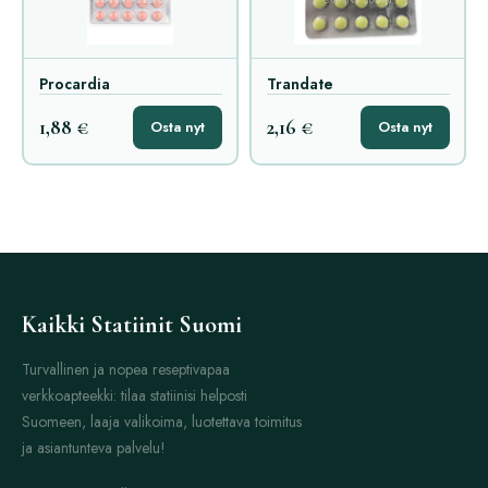
Procardia
Trandate
1,88 €
2,16 €
Osta nyt
Osta nyt
Kaikki Statiinit Suomi
Turvallinen ja nopea reseptivapaa
verkkoapteekki: tilaa statiinisi helposti
Suomeen, laaja valikoima, luotettava toimitus
ja asiantunteva palvelu!