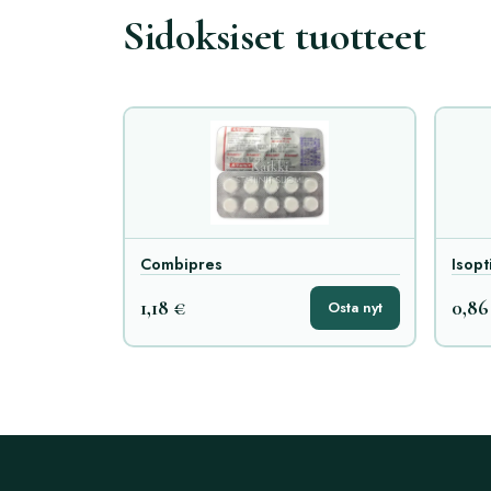
Sidoksiset tuotteet
Combipres
Isopt
1,18 €
0,86
Osta nyt