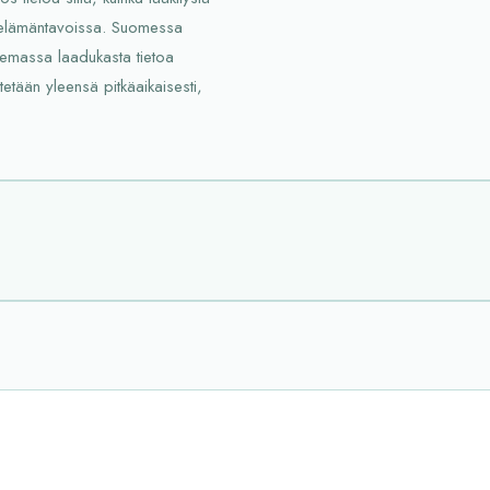
a elämäntavoissa. Suomessa
olemassa laadukasta tietoa
ytetään yleensä pitkäaikaisesti,