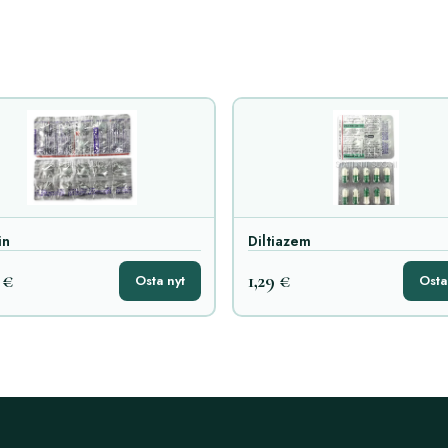
in
Diltiazem
 €
1,29 €
Osta nyt
Osta