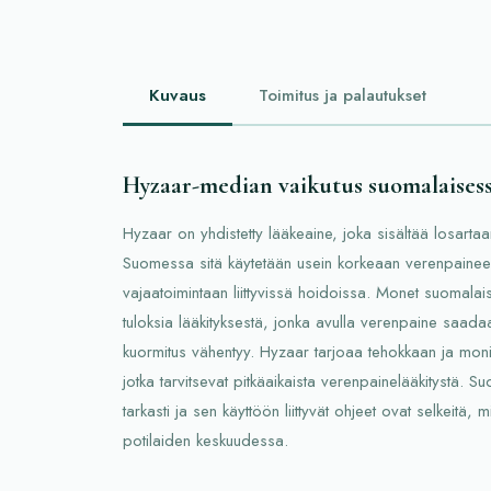
Kuvaus
Toimitus ja palautukset
Hyzaar-median vaikutus suomalaisess
Hyzaar on yhdistetty lääkeaine, joka sisältää losartaan
Suomessa sitä käytetään usein korkeaan verenpaine
vajaatoimintaan liittyvissä hoidoissa. Monet suomalai
tuloksia lääkityksestä, jonka avulla verenpaine saada
kuormitus vähentyy. Hyzaar tarjoaa tehokkaan ja moni
jotka tarvitsevat pitkäaikaista verenpainelääkitystä. 
tarkasti ja sen käyttöön liittyvät ohjeet ovat selkeitä,
potilaiden keskuudessa.