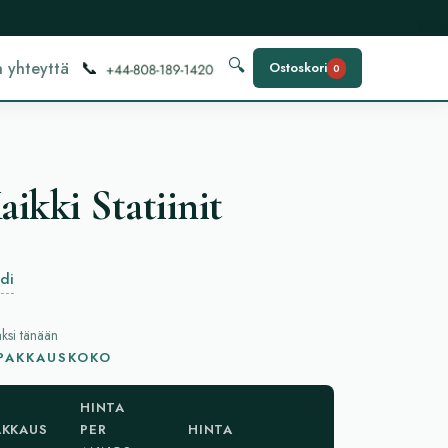
📞
🔍
 yhteyttä
Ostoskori
0
ikki Statiinit
idi
aksi tänään
 PAKKAUSKOKO
HINTA
AKKAUS
PER
HINTA