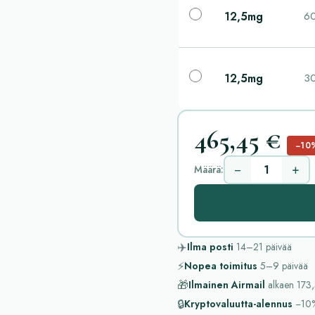
12,5mg
60
12,5mg
30
465,45 €
−10
−
+
Määrä:
✈️
Ilma posti
14–21
päivää
⚡
Nopea toimitus
5–9
päivää
🎁
Ilmainen Airmail
alkaen
173,
🔒
Kryptovaluutta-alennus
−10