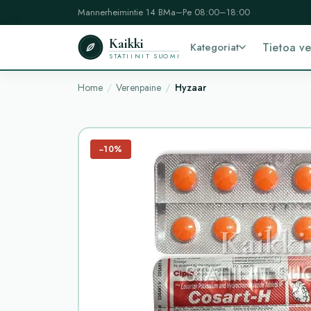
Mannerheimintie 14 B
Ma–Pe 08:00–18:00
Kaikki
Kategoriat
Tietoa v
STATIINIT SUOMI
Home
Verenpaine
Hyzaar
−10%