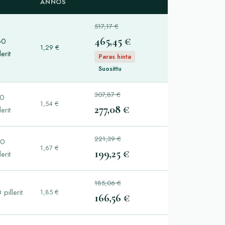
ANNOS
517,17 €
465,45 €
60
1,29 €
lerit
Paras hinta
Suosittu
307,87 €
80
1,54 €
277,08 €
lerit
221,39 €
20
1,67 €
199,25 €
lerit
185,06 €
 pillerit
1,85 €
166,56 €