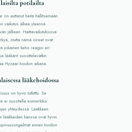
isilta potilailta
r on auttanut heitä hallitsemaan
en vaikutus alkaa yleensä
vän jälkeen. Haittavaikutuksissa
rkyä, mutta nämä oireet ovat
tä jokainen keho reagoi eri
a lääkärit suosittelevatkin
ntaa Hyzaar-hoidon aikana.
laisessa lääkehoidossa
uus on hyvin tutkitttu. Se
tä ei suositella esimerkiksi
tojen yhteydessä. Lääkkeen
en lääkkeiden kanssa ovat hyvin
ensopivuusongelmat ennen hoidon