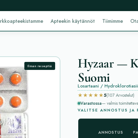
erkkoapteekistamme
Apteekin käytännöt
Tiimimme
Ota
Hyzaar — Ka
Ilman reseptiä
Suomi
Losartaani / Hydroklorotiasi
★★★★★
5
(107
Arvostelut
)
Varastossa
— valmis toimitettav
VALITSE ANNOSTUS JA
ANNOSTUS
P