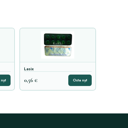
Lasix
0,56 €
 nyt
Osta nyt