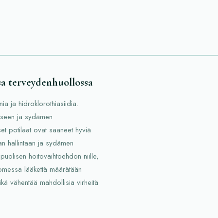
a terveydenhuollossa
ia ja hidroklorothiasiidia.
eseen ja sydämen
set potilaat ovat saaneet hyviä
an hallintaan ja sydämen
puolisen hoitovaihtoehdon niille,
Suomessa lääkettä määrätään
 mikä vähentää mahdollisia virheitä