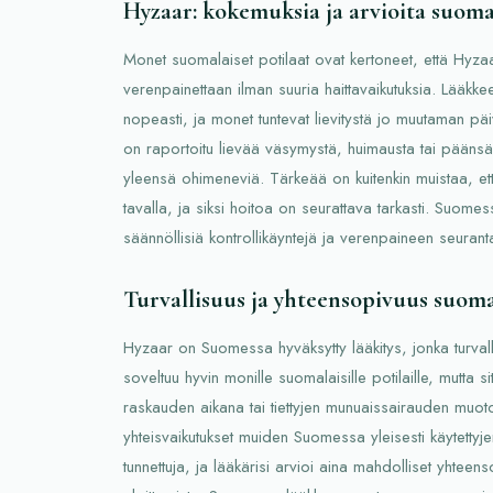
Hyzaar: kokemuksia ja arvioita suomala
Monet suomalaiset potilaat ovat kertoneet, että Hyzaa
verenpainettaan ilman suuria haittavaikutuksia. Lääkke
nopeasti, ja monet tuntevat lievitystä jo muutaman päi
on raportoitu lievää väsymystä, huimausta tai päänsä
yleensä ohimeneviä. Tärkeää on kuitenkin muistaa, et
tavalla, ja siksi hoitoa on seurattava tarkasti. Suomess
säännöllisiä kontrollikäyntejä ja verenpaineen seura
Turvallisuus ja yhteensopivuus suoma
Hyzaar on Suomessa hyväksytty lääkitys, jonka turvallis
soveltuu hyvin monille suomalaisille potilaille, mutta si
raskauden aikana tai tiettyjen munuaissairauden muo
yhteisvaikutukset muiden Suomessa yleisesti käytettyj
tunnettuja, ja lääkärisi arvioi aina mahdolliset yhte