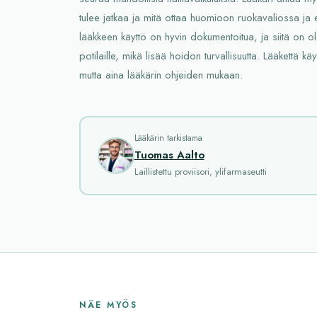
tulee jatkaa ja mitä ottaa huomioon ruokavaliossa j
lääkkeen käyttö on hyvin dokumentoitua, ja siitä on 
potilaille, mikä lisää hoidon turvallisuutta. Lääkettä kä
mutta aina lääkärin ohjeiden mukaan.
Lääkärin tarkistama
Tuomas Aalto
Laillistettu proviisori, ylifarmaseutti
NÄE MYÖS