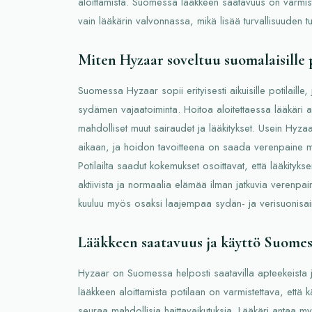
aloittamista. Suomessa lääkkeen saatavuus on varmist
vain lääkärin valvonnassa, mikä lisää turvallisuuden tu
Miten Hyzaar soveltuu suomalaisille p
Suomessa Hyzaar sopii erityisesti aikuisille potilaille,
sydämen vajaatoiminta. Hoitoa aloitettaessa lääkäri ar
mahdolliset muut sairaudet ja lääkitykset. Usein Hyza
aikaan, ja hoidon tavoitteena on saada verenpaine m
Potilailta saadut kokemukset osoittavat, että lääkityks
aktiivista ja normaalia elämää ilman jatkuvia verenpa
kuuluu myös osaksi laajempaa sydän- ja verisuonisair
Lääkkeen saatavuus ja käyttö Suomes
Hyzaar on Suomessa helposti saatavilla apteekeista 
lääkkeen aloittamista potilaan on varmistettava, että 
seuraa mahdollisia haittavaikutuksia. Lääkäri antaa myös