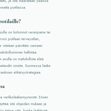
ettu, ja sitä määrätään yleensä
nnetta potilaissa.
otilaille?
 joilla on kohonnut verenpaine tai
vioi potilaan terveystilan,
ar otetaan päivittäin samaan
ahdollisimman hallintaa.
en avulla on mahdollista elää
inetaudin oireita. Suomessa lääke
auksien ehkäisystrategiaa.
sa
ja verkkolääkemyynnistä. Ennen
käyttää sitä ohjeiden mukaan ja
 tietoa siitä, kuinka lääkitystä