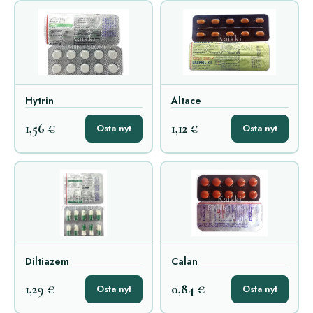
Hytrin
Altace
1,56 €
1,12 €
Osta nyt
Osta nyt
Diltiazem
Calan
1,29 €
0,84 €
Osta nyt
Osta nyt