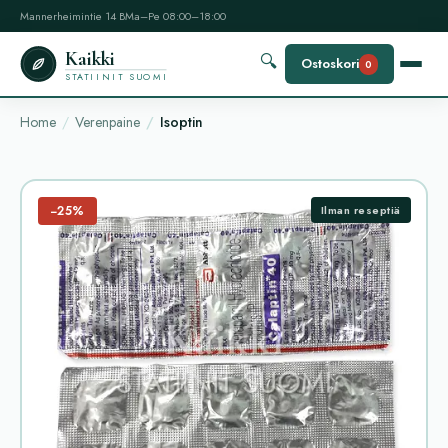
Mannerheimintie 14 B
Ma–Pe 08:00–18:00
Kaikki
🔍
Ostoskori
0
STATIINIT SUOMI
Home
Verenpaine
Isoptin
−25%
Ilman reseptiä