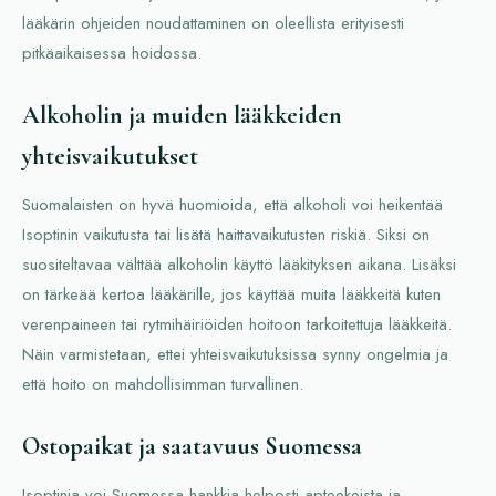
lääkärin ohjeiden noudattaminen on oleellista erityisesti
pitkäaikaisessa hoidossa.
Alkoholin ja muiden lääkkeiden
yhteisvaikutukset
Suomalaisten on hyvä huomioida, että alkoholi voi heikentää
Isoptinin vaikutusta tai lisätä haittavaikutusten riskiä. Siksi on
suositeltavaa välttää alkoholin käyttö lääkityksen aikana. Lisäksi
on tärkeää kertoa lääkärille, jos käyttää muita lääkkeitä kuten
verenpaineen tai rytmihäiriöiden hoitoon tarkoitettuja lääkkeitä.
Näin varmistetaan, ettei yhteisvaikutuksissa synny ongelmia ja
että hoito on mahdollisimman turvallinen.
Ostopaikat ja saatavuus Suomessa
Isoptinia voi Suomessa hankkia helposti apteekeista ja