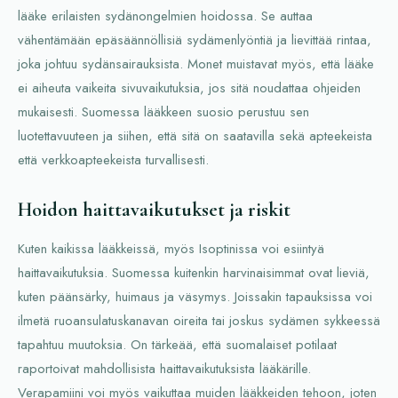
lääke erilaisten sydänongelmien hoidossa. Se auttaa
vähentämään epäsäännöllisiä sydämenlyöntiä ja lievittää rintaa,
joka johtuu sydänsairauksista. Monet muistavat myös, että lääke
ei aiheuta vaikeita sivuvaikutuksia, jos sitä noudattaa ohjeiden
mukaisesti. Suomessa lääkkeen suosio perustuu sen
luotettavuuteen ja siihen, että sitä on saatavilla sekä apteekeista
että verkkoapteekeista turvallisesti.
Hoidon haittavaikutukset ja riskit
Kuten kaikissa lääkkeissä, myös Isoptinissa voi esiintyä
haittavaikutuksia. Suomessa kuitenkin harvinaisimmat ovat lieviä,
kuten päänsärky, huimaus ja väsymys. Joissakin tapauksissa voi
ilmetä ruoansulatuskanavan oireita tai joskus sydämen sykkeessä
tapahtuu muutoksia. On tärkeää, että suomalaiset potilaat
raportoivat mahdollisista haittavaikutuksista lääkärille.
Verapamiini voi myös vaikuttaa muiden lääkkeiden tehoon, joten