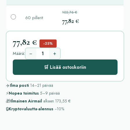
103,76 €
60 pillerit
77,82 €
77,82 €
−25%
−
+
Määrä:
🛒 Lisää ostoskoriin
✈️
Ilma posti
14–21
päivää
⚡
Nopea toimitus
5–9
päivää
🎁
Ilmainen Airmail
alkaen
173,55 €
🔒
Kryptovaluutta-alennus
−10%