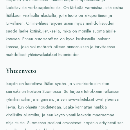
luotettavista verkkoapteekeista. On tärkeää varmistaa, että ostaa
lääkkeen virallisilta alustoilta, jotta tuote on alkuperäinen ja
turvallinen. Online-tilaus tarjoaa usein myös mahdollisuuden
saada lääke kotiinkuljetuksella, mikä on monille suomalaisille
kätevää. Ennen ostopäätöstä on hyvä keskustella lääkärin
kanssa, joka voi määrätä oikean annostuksen ja tarvittaessa
mahdolliset yhteisvaikutukset huomioiden.
Yhteenveto
Isoptin on luotettava lääke sydän- ja verenkiertoelimistön
sairauksien hoitoon Suomessa. Se tarjoaa tehokkaan ratkaisun
rytmihäiriöihin ja anginaan, ja sen sivuvaikutukset ovat yleensä
lieviä, kun ohjeita noudatetaan. Lääke kannattaa hankkia
virallisilta alustoilta, ja sen käyttö vaatii lääkärin määräämää
ohjeistusta. Suomessa potilaat arvostavat Isoptinia erityisesti sen