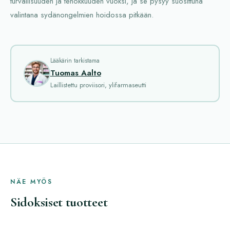
turvallisuuden ja tehokkuuden vuoksi, ja se pysyy suosittuna
valintana sydänongelmien hoidossa pitkään.
Lääkärin tarkistama
Tuomas Aalto
Laillistettu proviisori, ylifarmaseutti
NÄE MYÖS
Sidoksiset tuotteet