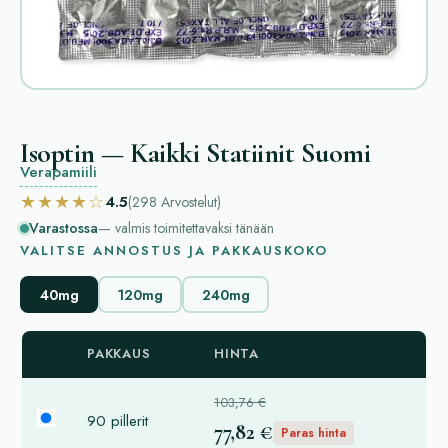
Isoptin — Kaikki Statiinit Suomi
Verapamiili
★★★★☆
4.5
(298
Arvostelut
)
Varastossa
— valmis toimitettavaksi tänään
VALITSE ANNOSTUS JA PAKKAUSKOKO
40mg
120mg
240mg
PAKKAUS
HINTA
103,76 €
90 pillerit
77,82 €
Paras hinta