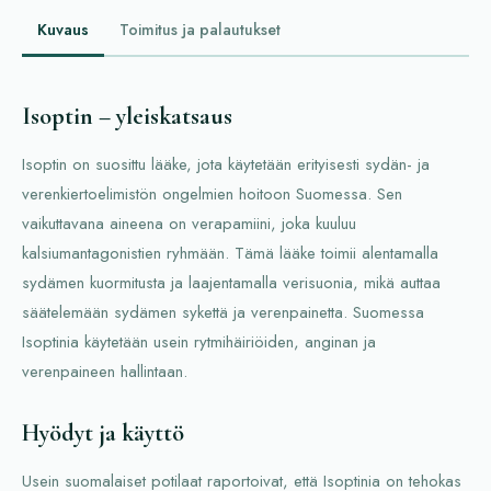
Kuvaus
Toimitus ja palautukset
Isoptin – yleiskatsaus
Isoptin on suosittu lääke, jota käytetään erityisesti sydän- ja
verenkiertoelimistön ongelmien hoitoon Suomessa. Sen
vaikuttavana aineena on verapamiini, joka kuuluu
kalsiumantagonistien ryhmään. Tämä lääke toimii alentamalla
sydämen kuormitusta ja laajentamalla verisuonia, mikä auttaa
säätelemään sydämen sykettä ja verenpainetta. Suomessa
Isoptinia käytetään usein rytmihäiriöiden, anginan ja
verenpaineen hallintaan.
Hyödyt ja käyttö
Usein suomalaiset potilaat raportoivat, että Isoptinia on tehokas