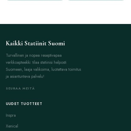
Kaikki Statiinit Suomi
Turvallinen ja nopea reseptivapaa
verkkoapteekki: tilaa statiinisi helposti
Suomeen, laaja valikoima, luotettava toimitus
ja asiantunteva palvelu!
SEURAA MEITÄ
UUDET TUOTTEET
Inspra
Xenical