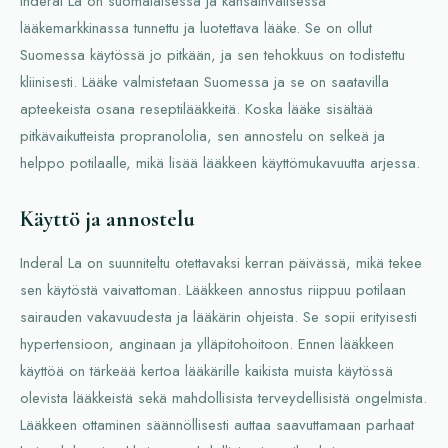
Inderal La on suomalaisessa ja kansainvälisessä
lääkemarkkinassa tunnettu ja luotettava lääke. Se on ollut
Suomessa käytössä jo pitkään, ja sen tehokkuus on todistettu
kliinisesti. Lääke valmistetaan Suomessa ja se on saatavilla
apteekeista osana reseptilääkkeitä. Koska lääke sisältää
pitkävaikutteista propranololia, sen annostelu on selkeä ja
helppo potilaalle, mikä lisää lääkkeen käyttömukavuutta arjessa.
Käyttö ja annostelu
Inderal La on suunniteltu otettavaksi kerran päivässä, mikä tekee
sen käytöstä vaivattoman. Lääkkeen annostus riippuu potilaan
sairauden vakavuudesta ja lääkärin ohjeista. Se sopii erityisesti
hypertensioon, anginaan ja ylläpitohoitoon. Ennen lääkkeen
käyttöä on tärkeää kertoa lääkärille kaikista muista käytössä
olevista lääkkeistä sekä mahdollisista terveydellisistä ongelmista.
Lääkkeen ottaminen säännöllisesti auttaa saavuttamaan parhaat