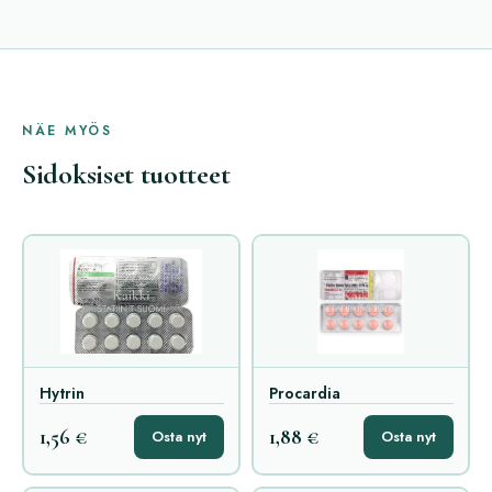
NÄE MYÖS
Sidoksiset tuotteet
Hytrin
Procardia
1,56 €
1,88 €
Osta nyt
Osta nyt