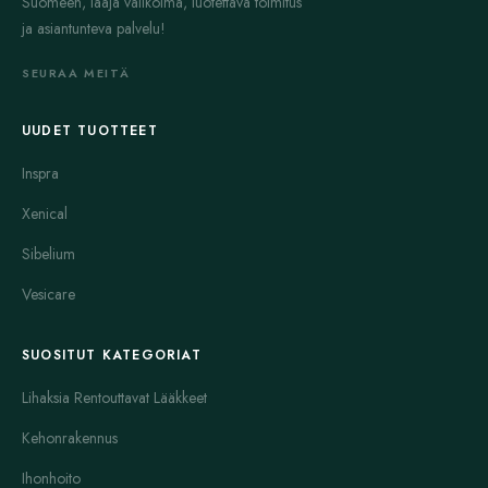
Suomeen, laaja valikoima, luotettava toimitus
ja asiantunteva palvelu!
SEURAA MEITÄ
UUDET TUOTTEET
Inspra
Xenical
Sibelium
Vesicare
SUOSITUT KATEGORIAT
Lihaksia Rentouttavat Lääkkeet
Kehonrakennus
Ihonhoito