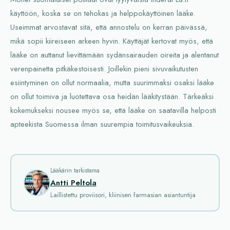
käyttöön, koska se on tehokas ja helppokäyttöinen lääke.
Useimmat arvostavat sitä, että annostelu on kerran päivässä,
mikä sopii kiireiseen arkeen hyvin. Käyttäjät kertovat myös, että
lääke on auttanut lievittämään sydänsairauden oireita ja alentanut
verenpainetta pitkäkestoisesti. Joillekin pieni sivuvaikutusten
esiintyminen on ollut normaalia, mutta suurimmaksi osaksi lääke
on ollut toimiva ja luotettava osa heidän lääkitystään. Tärkeäksi
kokemukseksi nousee myös se, että lääke on saatavilla helposti
apteekista Suomessa ilman suurempia toimitusvaikeuksia.
Lääkärin tarkistama
Antti Peltola
Laillistettu proviisori, kliinisen farmasian asiantuntija