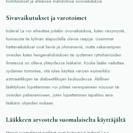
hoitotulokset ja ehkäisee mahdollisia sivuvaikutuksia.
Sivuvaikutukset ja varotoimet
Inderal La voi aiheuttaa joitakin sivuvaikutuksia, kuten väsymystä,
huimausta tai kylmän alapuolella olevia raajoja. Useimmat
haittavaikutukset ovat lieviä ja ohimeneviä, mutta vakavampien
oireiden kuten hengenahdistuksen tai sydämen rytmihäiriöiden
ilmetessä on oltava yhteydessä lääkäriin. Koska lääke vaikuttaa
sydämen toimintaa, sitä tulee käyttää varoen esimerkiksi
astmaatikkojen tai diabeetikkojen keskuudessa. Äkillinen
lääkityksen lopettaminen voi johtaa verenpaineen nousuun tai
oireiden pahenemiseen, joten lopettaminen tapahtuu aina
lääkärin ohjeiden mukaan.
Lääkkeen arvostelu suomalaiselta käyttäjältä
Monet suomalaiset potilaat ovat tyytyväisiä Inderal La:n