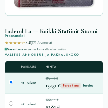
Inderal La — Kaikki Statiinit Suomi
Propranololi
★★★★☆
4.5
(171
Arvostelut
)
Varastossa
— valmis toimitettavaksi tänään
VALITSE ANNOSTUS JA PAKKAUSKOKO
PAKKAUS
HINTA
176,41 €
90 pillerit
132,31 €
Paras hinta
Suosittu
122,44 €
60 pillerit
91,83 €