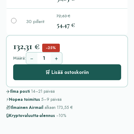
72,63 €
30 pillerit
54,47 €
132,31 €
−25%
−
+
Määrä:
🛒 Lisää ostoskoriin
✈️
Ilma posti
14–21
päivää
⚡
Nopea toimitus
5–9
päivää
🎁
Ilmainen Airmail
alkaen
173,55 €
🔒
Kryptovaluutta-alennus
−10%