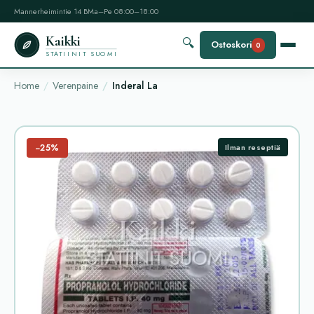
Mannerheimintie 14 B
Ma–Pe 08:00–18:00
Kaikki
🔍
Ostoskori
0
STATIINIT SUOMI
Home
Verenpaine
Inderal La
−25%
Ilman reseptiä