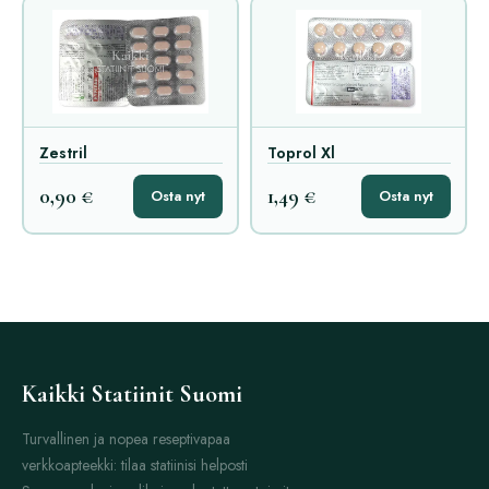
Zestril
Toprol Xl
0,90 €
1,49 €
Osta nyt
Osta nyt
Kaikki Statiinit Suomi
Turvallinen ja nopea reseptivapaa
verkkoapteekki: tilaa statiinisi helposti