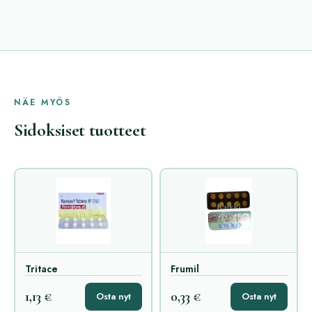
NÄE MYÖS
Sidoksiset tuotteet
Tritace
Frumil
1,13 €
0,33 €
Osta nyt
Osta nyt