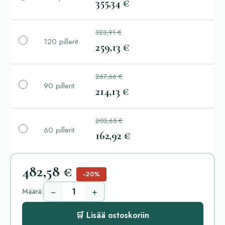
355,34 €
323,91 €
120 pillerit
259,13 €
267,66 €
90 pillerit
214,13 €
203,65 €
60 pillerit
162,92 €
482,58 €
−20%
−
+
Määrä:
🛒 Lisää ostoskoriin