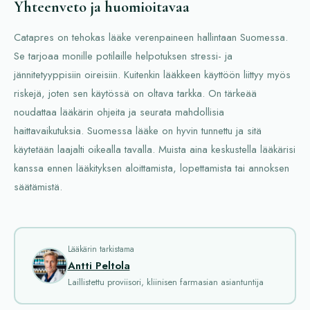
Yhteenveto ja huomioitavaa
Catapres on tehokas lääke verenpaineen hallintaan Suomessa.
Se tarjoaa monille potilaille helpotuksen stressi- ja
jännitetyyppisiin oireisiin. Kuitenkin lääkkeen käyttöön liittyy myös
riskejä, joten sen käytössä on oltava tarkka. On tärkeää
noudattaa lääkärin ohjeita ja seurata mahdollisia
haittavaikutuksia. Suomessa lääke on hyvin tunnettu ja sitä
käytetään laajalti oikealla tavalla. Muista aina keskustella lääkärisi
kanssa ennen lääkityksen aloittamista, lopettamista tai annoksen
säätämistä.
Lääkärin tarkistama
Antti Peltola
Laillistettu proviisori, kliinisen farmasian asiantuntija