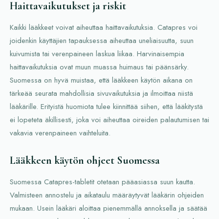
Haittavaikutukset ja riskit
Kaikki lääkkeet voivat aiheuttaa haittavaikutuksia. Catapres voi
joidenkin käyttäjien tapauksessa aiheuttaa uneliaisuutta, suun
kuivumista tai verenpaineen laskua liikaa. Harvinaisempia
haittavaikutuksia ovat muun muassa huimaus tai päänsärky.
Suomessa on hyvä muistaa, että lääkkeen käytön aikana on
tärkeää seurata mahdollisia sivuvaikutuksia ja ilmoittaa niistä
lääkärille. Erityistä huomiota tulee kiinnittää siihen, että lääkitystä
ei lopeteta äkillisesti, joka voi aiheuttaa oireiden palautumisen tai
vakavia verenpaineen vaihteluita.
Lääkkeen käytön ohjeet Suomessa
Suomessa Catapres-tabletit otetaan pääasiassa suun kautta.
Valmisteen annostelu ja aikataulu määräytyvät lääkärin ohjeiden
mukaan. Usein lääkäri aloittaa pienemmällä annoksella ja säätää