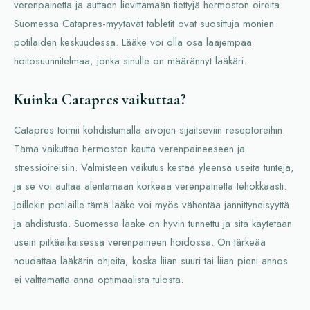
verenpainetta ja auttaen lievittämään tiettyjä hermoston oireita.
Suomessa Catapres-myytävät tabletit ovat suosittuja monien
potilaiden keskuudessa. Lääke voi olla osa laajempaa
hoitosuunnitelmaa, jonka sinulle on määrännyt lääkäri.
Kuinka Catapres vaikuttaa?
Catapres toimii kohdistumalla aivojen sijaitseviin reseptoreihin.
Tämä vaikuttaa hermoston kautta verenpaineeseen ja
stressioireisiin. Valmisteen vaikutus kestää yleensä useita tunteja,
ja se voi auttaa alentamaan korkeaa verenpainetta tehokkaasti.
Joillekin potilaille tämä lääke voi myös vähentää jännittyneisyyttä
ja ahdistusta. Suomessa lääke on hyvin tunnettu ja sitä käytetään
usein pitkäaikaisessa verenpaineen hoidossa. On tärkeää
noudattaa lääkärin ohjeita, koska liian suuri tai liian pieni annos
ei välttämättä anna optimaalista tulosta.