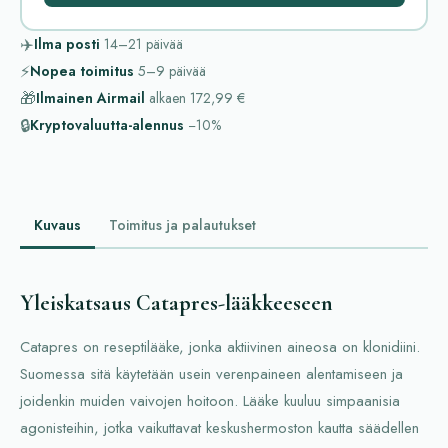
✈️
Ilma posti
14–21
päivää
⚡
Nopea toimitus
5–9
päivää
🎁
Ilmainen Airmail
alkaen
172,99 €
🔒
Kryptovaluutta-alennus
−10%
Kuvaus
Toimitus ja palautukset
Yleiskatsaus Catapres-lääkkeeseen
Catapres on reseptilääke, jonka aktiivinen aineosa on klonidiini.
Suomessa sitä käytetään usein verenpaineen alentamiseen ja
joidenkin muiden vaivojen hoitoon. Lääke kuuluu simpaanisia
agonisteihin, jotka vaikuttavat keskushermoston kautta säädellen