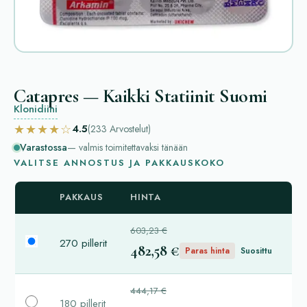
Catapres — Kaikki Statiinit Suomi
Klonidiini
★★★★☆
4.5
(233
Arvostelut
)
Varastossa
— valmis toimitettavaksi tänään
VALITSE ANNOSTUS JA PAKKAUSKOKO
PAKKAUS
HINTA
603,23 €
270 pillerit
482,58 €
Paras hinta
Suosittu
444,17 €
180 pillerit