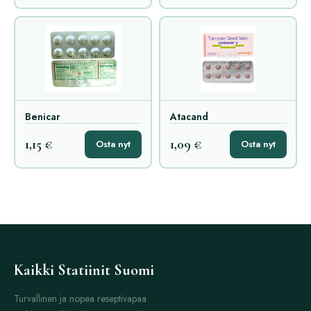
Benicar
Atacand
1,15 €
1,09 €
Osta nyt
Osta nyt
Kaikki Statiinit Suomi
Turvallinen ja nopea reseptivapaa