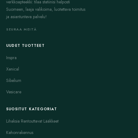
verkkoapteekki: tilaa statiinisi helposti
Suomeen, laaja valikoima, luotettava toimitus
ja asiantunteva palvelu!
SEURAA MEITÄ
UUDET TUOTTEET
Inspra
Xenical
Sibelium
Vesicare
SUOSITUT KATEGORIAT
Lihaksia Rentouttavat Lääkkeet
Kehonrakennus