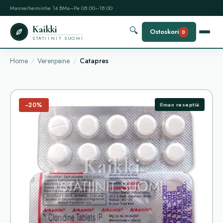
Mannerheimintie 14 B
Ma–Pe 08:00–18:00
Kaikki
🔍
Ostoskori
0
STATIINIT SUOMI
Home
Verenpaine
Catapres
−20%
Ilman reseptiä