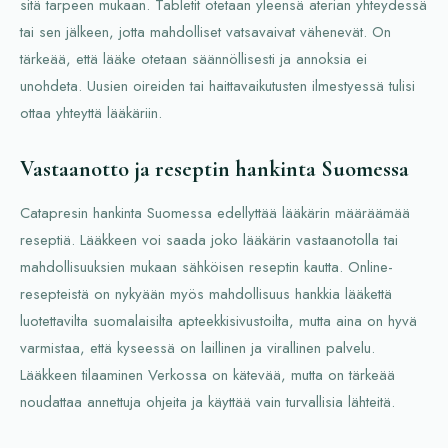
sitä tarpeen mukaan. Tabletit otetaan yleensä aterian yhteydessä
tai sen jälkeen, jotta mahdolliset vatsavaivat vähenevät. On
tärkeää, että lääke otetaan säännöllisesti ja annoksia ei
unohdeta. Uusien oireiden tai haittavaikutusten ilmestyessä tulisi
ottaa yhteyttä lääkäriin.
Vastaanotto ja reseptin hankinta Suomessa
Catapresin hankinta Suomessa edellyttää lääkärin määräämää
reseptiä. Lääkkeen voi saada joko lääkärin vastaanotolla tai
mahdollisuuksien mukaan sähköisen reseptin kautta. Online-
resepteistä on nykyään myös mahdollisuus hankkia lääkettä
luotettavilta suomalaisilta apteekkisivustoilta, mutta aina on hyvä
varmistaa, että kyseessä on laillinen ja virallinen palvelu.
Lääkkeen tilaaminen Verkossa on kätevää, mutta on tärkeää
noudattaa annettuja ohjeita ja käyttää vain turvallisia lähteitä.