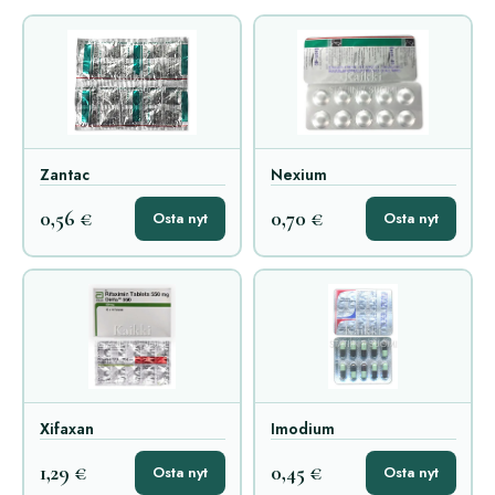
Zantac
Nexium
0,56 €
0,70 €
Osta nyt
Osta nyt
Xifaxan
Imodium
1,29 €
0,45 €
Osta nyt
Osta nyt