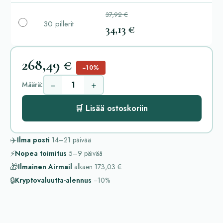
37,92 €
30 pillerit
34,13 €
268,49 €
−10%
−
+
Määrä:
🛒 Lisää ostoskoriin
✈️
Ilma posti
14–21
päivää
⚡
Nopea toimitus
5–9
päivää
🎁
Ilmainen Airmail
alkaen
173,03 €
🔒
Kryptovaluutta-alennus
−10%