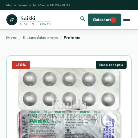
Mannerheimintie 14 B
Ma–Pe 08:00–18:00
Kaikki
🔍
Ostoskori
0
STATIINIT SUOMI
Home
Ruuansulatusterveys
Protonix
−10%
Ilman reseptiä