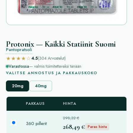
Protonix — Kaikki Statiinit Suomi
Pantopratsoli
★★★★☆
4.5
(304
Arvostelut
)
Varastossa
— valmis toimitettavaksi tänään
VALITSE ANNOSTUS JA PAKKAUSKOKO
20mg
40mg
PAKKAUS
HINTA
298,32 €
360 pillerit
268,49 €
Paras hinta