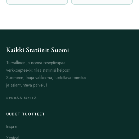
Kaikki Statiinit Suomi
Turvallinen ja nopea reseptivapaa
verkkoapteekki: tilaa statiinisi helposti
Suomeen, laaja valikoima, luotettava toimitus
ja asiantunteva palvelu!
SEURAA MEITÄ
UUDET TUOTTEET
Inspra
Xenical