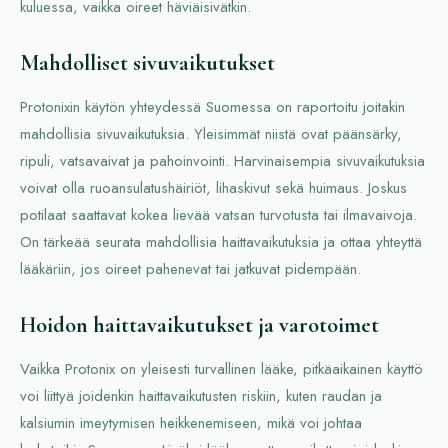
kuluessa, vaikka oireet häviäisivätkin.
Mahdolliset sivuvaikutukset
Protonixin käytön yhteydessä Suomessa on raportoitu joitakin
mahdollisia sivuvaikutuksia. Yleisimmät niistä ovat päänsärky,
ripuli, vatsavaivat ja pahoinvointi. Harvinaisempia sivuvaikutuksia
voivat olla ruoansulatushäiriöt, lihaskivut sekä huimaus. Joskus
potilaat saattavat kokea lievää vatsan turvotusta tai ilmavaivoja.
On tärkeää seurata mahdollisia haittavaikutuksia ja ottaa yhteyttä
lääkäriin, jos oireet pahenevat tai jatkuvat pidempään.
Hoidon haittavaikutukset ja varotoimet
Vaikka Protonix on yleisesti turvallinen lääke, pitkäaikainen käyttö
voi liittyä joidenkin haittavaikutusten riskiin, kuten raudan ja
kalsiumin imeytymisen heikkenemiseen, mikä voi johtaa