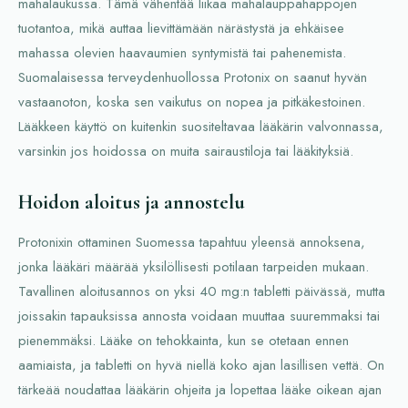
mahalaukussa. Tämä vähentää liikaa mahalauppahappojen
tuotantoa, mikä auttaa lievittämään närästystä ja ehkäisee
mahassa olevien haavaumien syntymistä tai pahenemista.
Suomalaisessa terveydenhuollossa Protonix on saanut hyvän
vastaanoton, koska sen vaikutus on nopea ja pitkäkestoinen.
Lääkkeen käyttö on kuitenkin suositeltavaa lääkärin valvonnassa,
varsinkin jos hoidossa on muita sairaustiloja tai lääkityksiä.
Hoidon aloitus ja annostelu
Protonixin ottaminen Suomessa tapahtuu yleensä annoksena,
jonka lääkäri määrää yksilöllisesti potilaan tarpeiden mukaan.
Tavallinen aloitusannos on yksi 40 mg:n tabletti päivässä, mutta
joissakin tapauksissa annosta voidaan muuttaa suuremmaksi tai
pienemmäksi. Lääke on tehokkainta, kun se otetaan ennen
aamiaista, ja tabletti on hyvä niellä koko ajan lasillisen vettä. On
tärkeää noudattaa lääkärin ohjeita ja lopettaa lääke oikean ajan