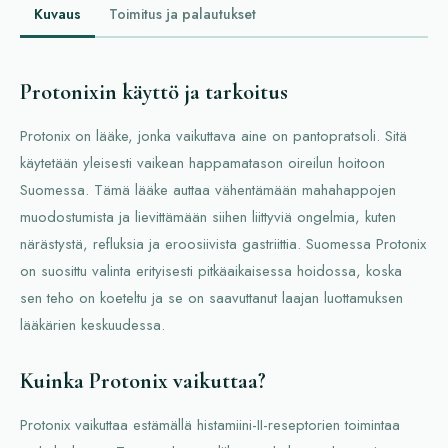
Kuvaus
Toimitus ja palautukset
Protonixin käyttö ja tarkoitus
Protonix on lääke, jonka vaikuttava aine on pantopratsoli. Sitä
käytetään yleisesti vaikean happamatason oireilun hoitoon
Suomessa. Tämä lääke auttaa vähentämään mahahappojen
muodostumista ja lievittämään siihen liittyviä ongelmia, kuten
närästystä, refluksia ja eroosiivista gastriittia. Suomessa Protonix
on suosittu valinta erityisesti pitkäaikaisessa hoidossa, koska
sen teho on koeteltu ja se on saavuttanut laajan luottamuksen
lääkärien keskuudessa.
Kuinka Protonix vaikuttaa?
Protonix vaikuttaa estämällä histamiini-II-reseptorien toimintaa