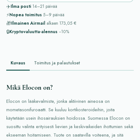
✈️
Ilma posti
14–21
päivää
⚡
Nopea toimitus
5–9
päivää
🎁
Ilmainen Airmail
alkaen
173,05 €
🔒
Kryptovaluutta-alennus
−10%
Kuvaus
Toimitus ja palautukset
Mikä Elocon on?
Elocon on lääkevalmiste, jonka aktiivinen aineosa on
mometasonifuroaatti. Se kuuluu kortikosteroideihin, joita
käytetään usein ihosairauksien hoidossa. Suomessa Elocon on
suosittu valinta erityisesti lievien ja keskivaikeiden ihottumien sekä
ekseeman hoitamiseen. Tuote on saatavilla voiteena, ja sitä