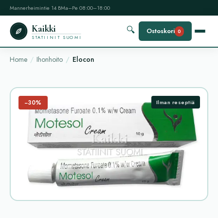
Mannerheimintie 14 B
Ma–Pe 08:00–18:00
Kaikki
🔍
Ostoskori
0
STATIINIT SUOMI
Home
Ihonhoito
Elocon
−30%
Ilman reseptiä