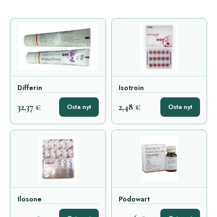
Differin
Isotroin
32,37 €
2,48 €
Osta nyt
Osta nyt
Ilosone
Podowart