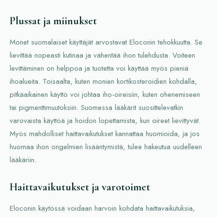
Plussat ja miinukset
Monet suomalaiset käyttäjät arvostavat Eloconin tehokkuutta. Se
lievittää nopeasti kutinaa ja vähentää ihon tulehdusta. Voiteen
levittäminen on helppoa ja tuotetta voi käyttää myös pieniä
ihoalueita. Toisaalta, kuten monien kortikosteroidien kohdalla,
pitkäaikainen käyttö voi johtaa iho-oireisiin, kuten ohenemiseen
tai pigmenttimuutoksiin. Suomessa lääkärit suosittelevatkin
varovaista käyttöä ja hoidon lopettamista, kun oireet lievittyvät.
Myös mahdolliset haittavaikutukset kannattaa huomioida, ja jos
huomaa ihon ongelmien lisääntymistä, tulee hakeutua uudelleen
lääkäriin.
Haittavaikutukset ja varotoimet
Eloconin käytössä voidaan harvoin kohdata haittavaikutuksia,