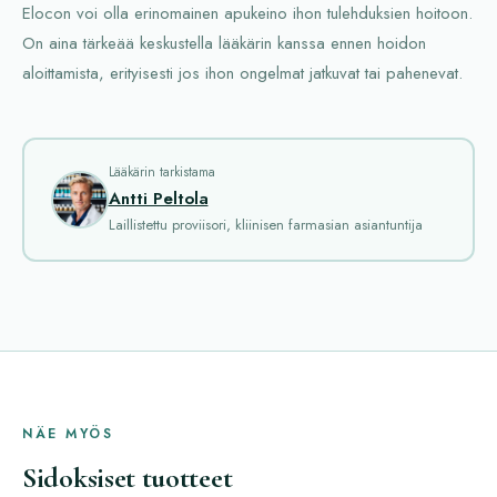
Elocon voi olla erinomainen apukeino ihon tulehduksien hoitoon.
On aina tärkeää keskustella lääkärin kanssa ennen hoidon
aloittamista, erityisesti jos ihon ongelmat jatkuvat tai pahenevat.
Lääkärin tarkistama
Antti Peltola
Laillistettu proviisori, kliinisen farmasian asiantuntija
NÄE MYÖS
Sidoksiset tuotteet