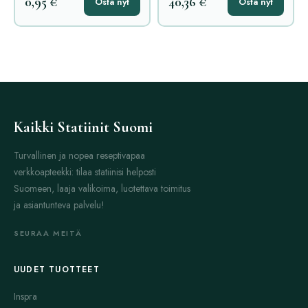
0,95 €
40,36 €
Osta nyt
Osta nyt
Kaikki Statiinit Suomi
Turvallinen ja nopea reseptivapaa
verkkoapteekki: tilaa statiinisi helposti
Suomeen, laaja valikoima, luotettava toimitus
ja asiantunteva palvelu!
SEURAA MEITÄ
UUDET TUOTTEET
Inspra