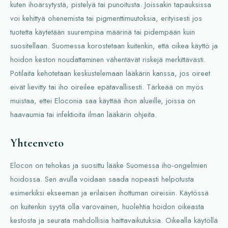
kuten ihoärsytystä, pistelyä tai punoitusta. Joissakin tapauksissa
voi kehittyä ohenemista tai pigmenttimuutoksia, erityisesti jos
tuotetta käytetään suurempina määrinä tai pidempään kuin
suositellaan. Suomessa korostetaan kuitenkin, että oikea käyttö ja
hoidon keston noudattaminen vähentävät riskejä merkittävästi.
Potilaita kehotetaan keskustelemaan lääkärin kanssa, jos oireet
eivät lievitty tai iho oireilee epätavallisesti. Tärkeää on myös
muistaa, ettei Eloconia saa käyttää ihon alueille, joissa on
haavaumia tai infektioita ilman lääkärin ohjeita.
Yhteenveto
Elocon on tehokas ja suosittu lääke Suomessa iho-ongelmien
hoidossa. Sen avulla voidaan saada nopeasti helpotusta
esimerkiksi ekseeman ja erilaisen ihottuman oireisiin. Käytössä
on kuitenkin syytä olla varovainen, huolehtia hoidon oikeasta
kestosta ja seurata mahdollisia haittavaikutuksia. Oikealla käytöllä