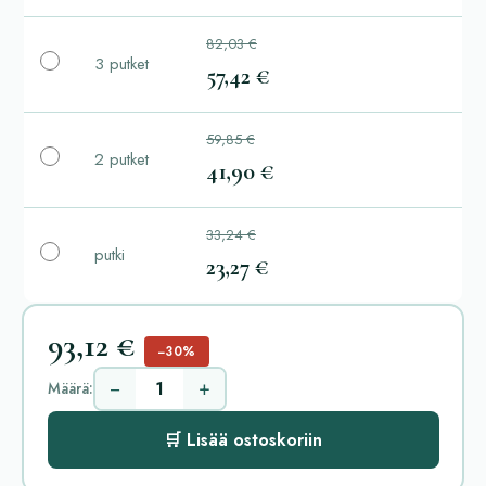
82,03 €
3 putket
57,42 €
59,85 €
2 putket
41,90 €
33,24 €
putki
23,27 €
93,12 €
−30%
−
+
Määrä:
🛒 Lisää ostoskoriin