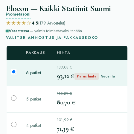
Elocon — Kaikki Statiinit Suomi
Mometasoni
★★★★☆
4.5
(179
Arvostelut
)
Varastossa
— valmis toimitettavaksi tänään
VALITSE ANNOSTUS JA PAKKAUSKOKO
PAKKAUS
HINTA
133,03 €
6 putket
93,12 €
Paras hinta
Suosittu
115,29 €
5 putket
80,70 €
101,99 €
4 putket
71,39 €