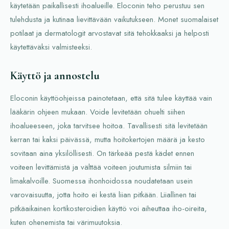
käytetään paikallisesti ihoalueille. Eloconin teho perustuu sen
tulehdusta ja kutinaa lievittävään vaikutukseen. Monet suomalaiset
potilaat ja dermatologit arvostavat sitä tehokkaaksi ja helposti
käytettäväksi valmisteeksi.
Käyttö ja annostelu
Eloconin käyttöohjeissa painotetaan, että sitä tulee käyttää vain
lääkärin ohjeen mukaan. Voide levitetään ohuelti siihen
ihoalueeseen, joka tarvitsee hoitoa. Tavallisesti sitä levitetään
kerran tai kaksi päivässä, mutta hoitokertojen määrä ja kesto
sovitaan aina yksilöllisesti. On tärkeää pestä kädet ennen
voiteen levittämistä ja välttää voiteen joutumista silmiin tai
limakalvoille. Suomessa ihonhoidossa noudatetaan usein
varovaisuutta, jotta hoito ei kestä liian pitkään. Liiallinen tai
pitkäaikainen kortikosteroidien käyttö voi aiheuttaa iho-oireita,
kuten ohenemista tai värimuutoksia.