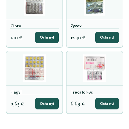
Cipro
Zyvox
1,10 €
12,40 €
Osta nyt
Osta nyt
Flagyl
Trecator-Sc
0,65 €
6,69 €
Osta nyt
Osta nyt