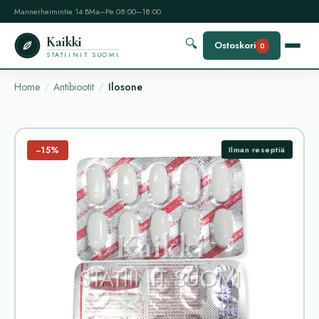
Mannerheimintie 14 B
Ma–Pe 08:00–18:00
Kaikki
🔍
Ostoskori
0
STATIINIT SUOMI
Home
Antibiootit
Ilosone
−15%
Ilman reseptiä