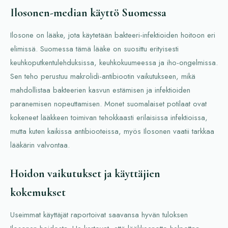
Ilosonen-median käyttö Suomessa
Ilosone on lääke, jota käytetään bakteeri-infektioiden hoitoon eri
elimissä. Suomessa tämä lääke on suosittu erityisesti
keuhkoputkentulehduksissa, keuhkokuumeessa ja iho-ongelmissa.
Sen teho perustuu makrolidi-antibiootin vaikutukseen, mikä
mahdollistaa bakteerien kasvun estämisen ja infektioiden
paranemisen nopeuttamisen. Monet suomalaiset potilaat ovat
kokeneet lääkkeen toimivan tehokkaasti erilaisissa infektioissa,
mutta kuten kaikissa antibiooteissa, myös Ilosonen vaatii tarkkaa
lääkärin valvontaa.
Hoidon vaikutukset ja käyttäjien
kokemukset
Useimmat käyttäjät raportoivat saavansa hyvän tuloksen