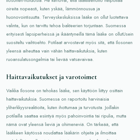
Ilosonen-hoidosta. He kertovat, että lääkkeenotto helpottaa
oireita nopeasti, kuten yskää, lämmönnousua ja
huonovointisuutta. Terveyskeskuksissa lääke on ollut luotettava
valinta, kun on tarvittu tehoa bakteerien torjuntaan. Suomessa
erityisesti lapsiperheissä ja ikääntyneillä tämä lääke on ollutUsein
suositeltu vaihtoehto. Potilaat arvostavat myös sitä, että Ilosonen
yleensä aiheuttaa vain vähän haittavaikutuksia, kuten
ruoansulatusongelmia tai lievää vatsavaivaa.
Haittavaikutukset ja varotoimet
Vaikka Ilosone on tehokas lääke, sen käyttöön liittyy osittain
haittavaikutuksia. Suomessa on raportoitu harvinaisia
yliherkkyysreaktioita, kuten ihottumaa ja turvotusta. Joillakin
potilailla saattaa esiintyä myös pahoinvointia tai ripulia, mutta
nämä ovat yleensä lieviä ja ohimeneviä. On tärkeää, että
lääkkeen käytössä noudattaa lääkärin ohjeita ja ilmoittaa