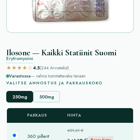
Ilosone — Kaikki Statiinit Suomi
Erytromysiini
★★★★☆
4.5
(244
Arvostelut
)
Varastossa
— valmis toimitettavaksi tänään
VALITSE ANNOSTUS JA PAKKAUSKOKO
250mg
500mg
PAKKAUS
HINTA
401,61 €
360 pillerit
341,37 €
Paras hinta