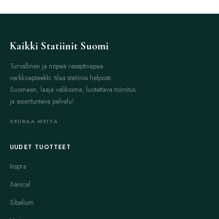
Kaikki Statiinit Suomi
Turvallinen ja nopea reseptivapaa
verkkoapteekki: tilaa statiinisi helposti
Suomeen, laaja valikoima, luotettava toimitus
ja asiantunteva palvelu!
SEURAA MEITÄ
UUDET TUOTTEET
Inspra
Xenical
Sibelium