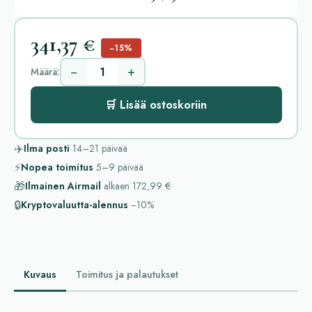
341,37 €
−15%
−
+
Määrä:
🛒 Lisää ostoskoriin
✈️
Ilma posti
14–21
päivää
⚡
Nopea toimitus
5–9
päivää
🎁
Ilmainen Airmail
alkaen
172,99 €
🔒
Kryptovaluutta-alennus
−10%
Kuvaus
Toimitus ja palautukset