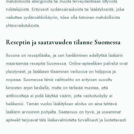
mahdollisista allergioista tai muista terveydentilaan liittyvistä
riskitekijöistä. Erityisesti sydänsairauksista tai lääkityksestä, joka
vaikuttaa sydänsähkökäyriin, tulee olla tietoinen mahdollisista
yhteisvaikutuksista.
Reseptin ja saatavuuden tilanne Suomessa
Ilosone on reseptilääke, ja sen hankkiminen edellyttää lääkärin
määräämää reseptiä Suomessa. Online-apteekkien palvelut ovat
yleistyneet, ja lääkkeen tilaaminen verkossa on helppoa ja
nopeaa. Suomessa tämä vaihtoehto on erityisen suosittu
kiireisten arjen keskellä, mutta on tärkeää muistaa, että
antibiootteja ei pidä käyttää väärin, jotta vastustuskyky ei
heikkenisi. Tämän vuoksi lääkityksen aloitus on aina tehtävä
lääkärin arvioinnin pohjalta. Saatavuus on hyvä, ja useammat
apteekit tarjoavat tätä lääkevalmistetta turvallisesti ja luotettavasti.