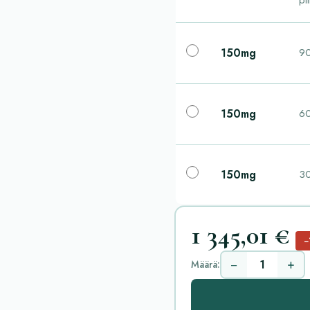
pil
150mg
90
150mg
60
150mg
30
1 345,01 €
−
−
+
Määrä: