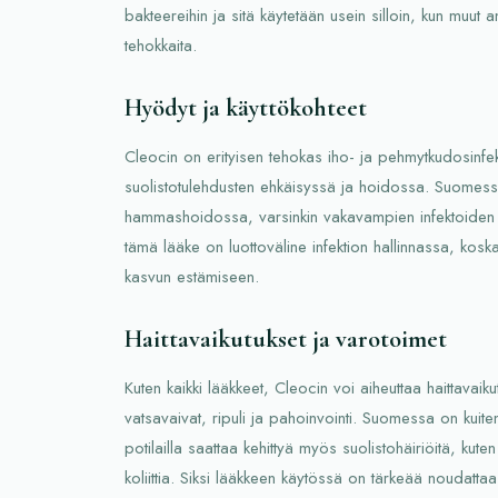
bakteereihin ja sitä käytetään usein silloin, kun muut ant
tehokkaita.
Hyödyt ja käyttökohteet
Cleocin on erityisen tehokas iho- ja pehmytkudosinfe
suolistotulehdusten ehkäisyssä ja hoidossa. Suomess
hammashoidossa, varsinkin vakavampien infektoiden ho
tämä lääke on luottoväline infektion hallinnassa, kos
kasvun estämiseen.
Haittavaikutukset ja varotoimet
Kuten kaikki lääkkeet, Cleocin voi aiheuttaa haittavaiku
vatsavaivat, ripuli ja pahoinvointi. Suomessa on kuitenki
potilailla saattaa kehittyä myös suolistohäiriöitä, k
koliittia. Siksi lääkkeen käytössä on tärkeää noudattaa 