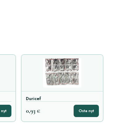
Duricef
0,93 €
 nyt
Osta nyt