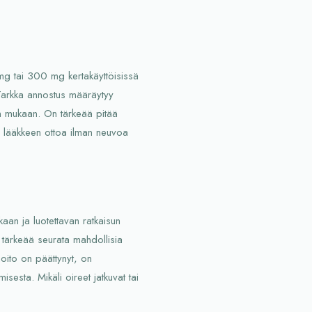
mg tai 300 mg kertakäyttöisissä
 Tarkka annostus määräytyy
den mukaan. On tärkeää pitää
ta lääkkeen ottoa ilman neuvoa
aan ja luotettavan ratkaisun
n tärkeää seurata mahdollisia
 hoito on päättynyt, on
isesta. Mikäli oireet jatkuvat tai