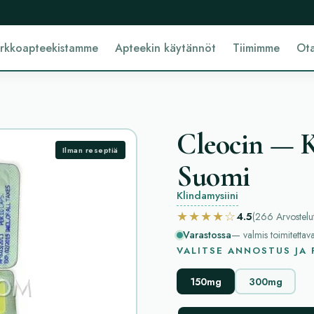
erkkoapteekistamme
Apteekin käytännöt
Tiimimme
Ota
Cleocin — K
Ilman reseptiä
Suomi
Klindamysiini
★★★★☆
4.5
(266
Arvostelu
Varastossa
— valmis toimitettav
VALITSE ANNOSTUS JA
150mg
300mg