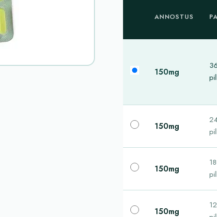
ANNOSTUS
P
3
150mg
pil
2
150mg
pil
1
150mg
pil
1
150mg