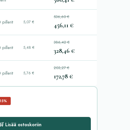
lerit
536,60 €
 pillerit
5,07 €
456,11 €
386,42 €
 pillerit
5,48 €
328,46 €
203,27 €
 pillerit
5,76 €
172,78 €
15%
🛒 Lisää ostoskoriin