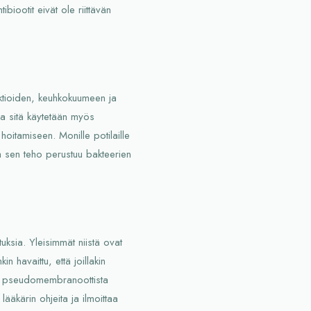
ibiootit eivät ole riittävän
ktioiden, keuhkokuumeen ja
a sitä käytetään myös
itamiseen. Monille potilaille
ka sen teho perustuu bakteerien
tuksia. Yleisimmät niistä ovat
n havaittu, että joillakin
uten pseudomembranoottista
lääkärin ohjeita ja ilmoittaa