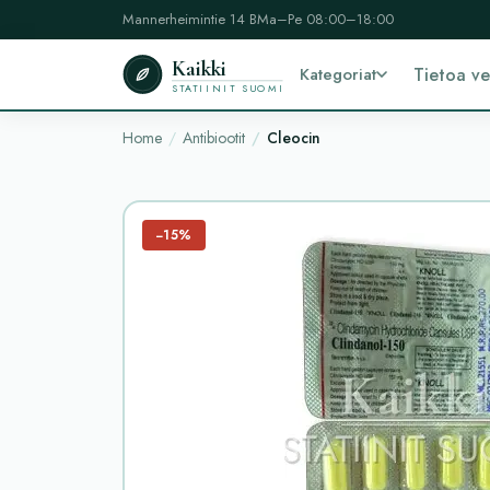
Mannerheimintie 14 B
Ma–Pe 08:00–18:00
Kaikki
Kategoriat
Tietoa v
STATIINIT SUOMI
Home
Antibiootit
Cleocin
−15%