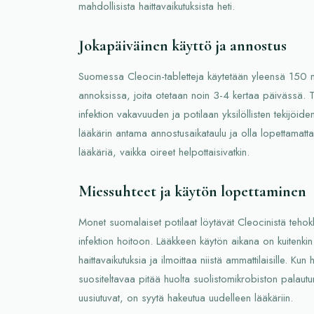
mahdollisista haittavaikutuksista heti.
Jokapäiväinen käyttö ja annostus
Suomessa Cleocin-tabletteja käytetään yleensä 150 
annoksissa, joita otetaan noin 3-4 kertaa päivässä.
infektion vakavuuden ja potilaan yksilöllisten tekijöi
lääkärin antama annostusaikataulu ja olla lopettamat
lääkäriä, vaikka oireet helpottaisivatkin.
Miessuhteet ja käytön lopettaminen
Monet suomalaiset potilaat löytävät Cleocinistä tehokk
infektion hoitoon. Lääkkeen käytön aikana on kuitenki
haittavaikutuksia ja ilmoittaa niistä ammattilaisille. Kun
suositeltavaa pitää huolta suolistomikrobiston palautum
uusiutuvat, on syytä hakeutua uudelleen lääkäriin.