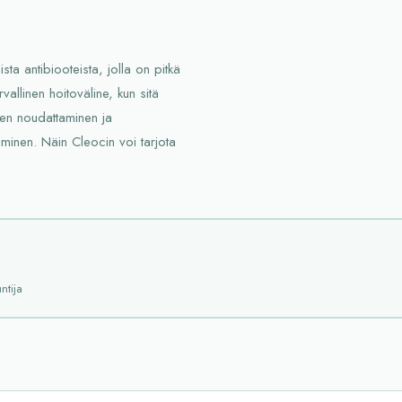
ta antibiooteista, jolla on pitkä
vallinen hoitoväline, kun sitä
den noudattaminen ja
iminen. Näin Cleocin voi tarjota
ntija