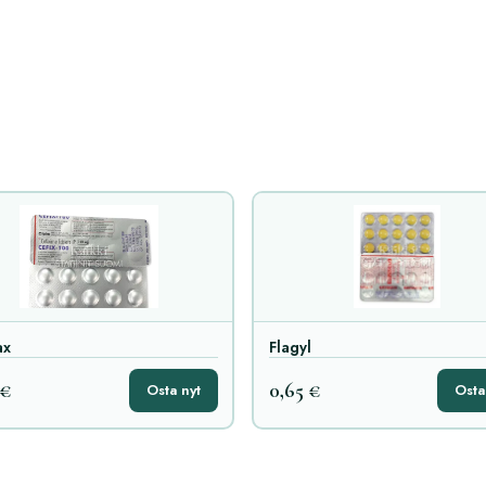
ax
Flagyl
 €
0,65 €
Osta nyt
Osta