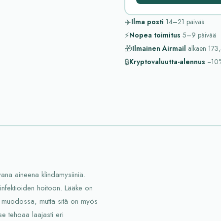
✈️
Ilma posti
14–21
päivää
⚡
Nopea toimitus
5–9
päivää
🎁
Ilmainen Airmail
alkaen
173,
🔒
Kryptovaluutta-alennus
−10
avana aineena klindamysiiniä.
-infektioiden hoitoon. Lääke on
in muodossa, mutta sitä on myös
e tehoaa laajasti eri