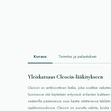
Kuvaus
Toimitus ja palautukset
Yleiskatsaus Cleocin-lääkitykseen
Cleocin on antibioottinen lääke, joka sisältää vaikutt
Suomessa sitä käytetään erityisesti erilaisten bakteeri
saatavilla pääasiassa suun kautta otettavassa tablet
injektiomuodossa. Cleocin on suosittu valinta, koska s