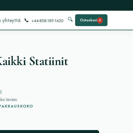
📞
🔍
 yhteyttä
Ostoskori
0
aikki Statiinit
t
)
aksi tänään
 PAKKAUSKOKO