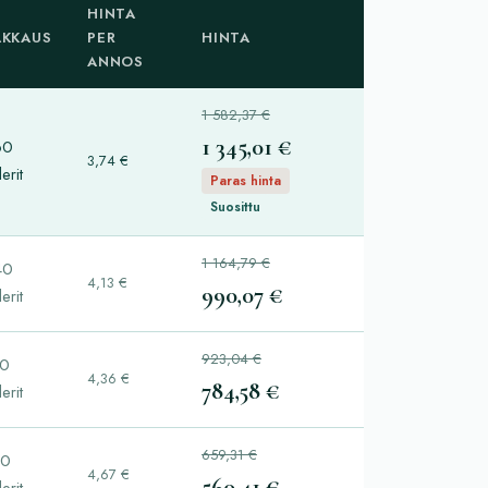
HINTA
AKKAUS
PER
HINTA
ANNOS
1 582,37 €
1 345,01 €
60
3,74 €
lerit
Paras hinta
Suosittu
1 164,79 €
40
4,13 €
990,07 €
lerit
923,04 €
80
4,36 €
784,58 €
lerit
659,31 €
20
4,67 €
560,41 €