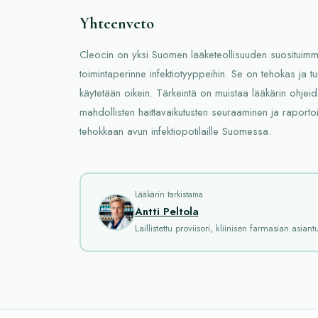
Yhteenveto
Cleocin on yksi Suomen lääketeollisuuden suosituimmis
toimintaperinne infektiotyyppeihin. Se on tehokas ja tur
käytetään oikein. Tärkeintä on muistaa lääkärin ohjei
mahdollisten haittavaikutusten seuraaminen ja raporto
tehokkaan avun infektiopotilaille Suomessa.
Lääkärin tarkistama
Antti Peltola
Laillistettu proviisori, kliinisen farmasian asiantu