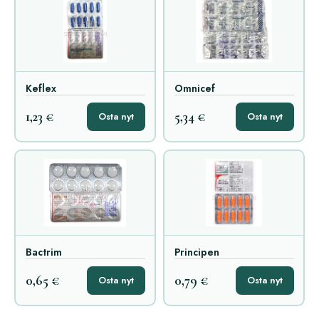
Keflex
Omnicef
1,23 €
5,34 €
Osta nyt
Osta nyt
Bactrim
Principen
0,65 €
0,79 €
Osta nyt
Osta nyt