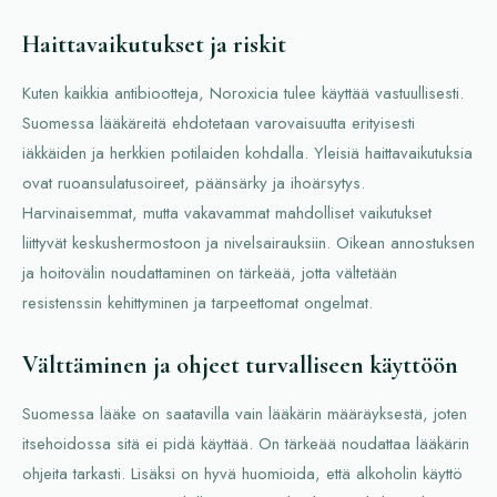
Haittavaikutukset ja riskit
Kuten kaikkia antibiootteja, Noroxicia tulee käyttää vastuullisesti.
Suomessa lääkäreitä ehdotetaan varovaisuutta erityisesti
iäkkäiden ja herkkien potilaiden kohdalla. Yleisiä haittavaikutuksia
ovat ruoansulatusoireet, päänsärky ja ihoärsytys.
Harvinaisemmat, mutta vakavammat mahdolliset vaikutukset
liittyvät keskushermostoon ja nivelsairauksiin. Oikean annostuksen
ja hoitovälin noudattaminen on tärkeää, jotta vältetään
resistenssin kehittyminen ja tarpeettomat ongelmat.
Välttäminen ja ohjeet turvalliseen käyttöön
Suomessa lääke on saatavilla vain lääkärin määräyksestä, joten
itsehoidossa sitä ei pidä käyttää. On tärkeää noudattaa lääkärin
ohjeita tarkasti. Lisäksi on hyvä huomioida, että alkoholin käyttö