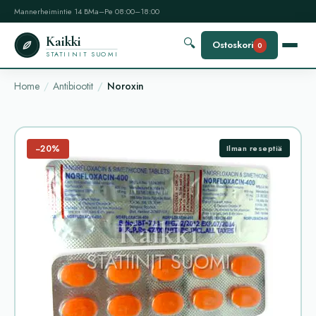
Mannerheimintie 14 B
Ma–Pe 08:00–18:00
Kaikki
🔍
Ostoskori
0
STATIINIT SUOMI
Home
Antibiootit
Noroxin
−20%
Ilman reseptiä