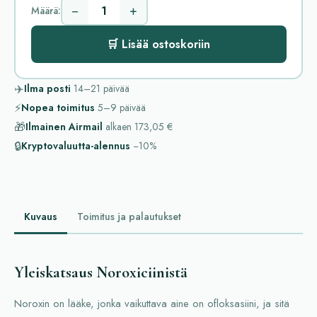
−
+
Määrä:
🛒 Lisää ostoskoriin
✈️
Ilma posti
14–21
päivää
⚡
Nopea toimitus
5–9
päivää
🎁
Ilmainen Airmail
alkaen
173,05 €
🔒
Kryptovaluutta-alennus
−10%
Kuvaus
Toimitus ja palautukset
Yleiskatsaus Noroxiciinistä
Noroxin on lääke, jonka vaikuttava aine on ofloksasiini, ja sitä