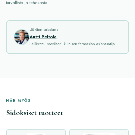
turvallista ja tehokasta.
Lääkärin tarkistama
Antti Peltola
Laillistettu proviisori, kliinisen farmasian asiantuntija
NÄE MYÖS
Sidoksiset tuotteet