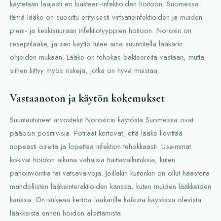
käytetään laajasti eri bakteeri-infektioiden hoitoon. Suomessa
tämä lääke on suosittu erityisesti virtsatieinfektioiden ja muiden
pieni- ja keskisuuraan infektiotyyppien hoitoon. Noroxin on
reseptilääke, ja sen käyttö tulee aina suunnitella lääkärin
ohjeiden mukaan. Lääke on tehokas bakteereita vastaan, mutta
siihen liittyy myös riskejä, jotka on hyvä muistaa.
Vastaanoton ja käytön kokemukset
Suuntautuneet arvostelut Noroxicin käytöstä Suomessa ovat
pääosin positiivisia. Potilaat kertovat, että lääke lievittää
nopeasti oireita ja lopettaa infektion tehokkaasti. Useimmat
kokivat hoidon aikana vähäisiä haittavaikutuksia, kuten
pahoinvointia tai vatsavaivoja. Joillakin kuitenkin on ollut haasteita
mahdollisten lääkeinteraktioiden kanssa, kuten muiden lääkkeiden
kanssa. On tärkeää kertoa lääkärille kaikista käytössä olevista
lääkkeistä ennen hoidon aloittamista.