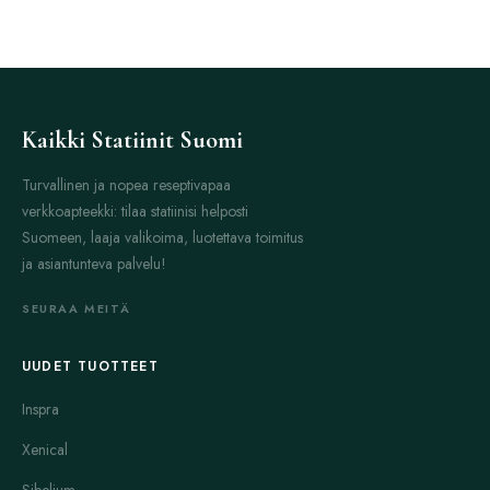
Kaikki Statiinit Suomi
Turvallinen ja nopea reseptivapaa
verkkoapteekki: tilaa statiinisi helposti
Suomeen, laaja valikoima, luotettava toimitus
ja asiantunteva palvelu!
SEURAA MEITÄ
UUDET TUOTTEET
Inspra
Xenical
Sibelium