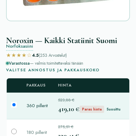
Noroxin — Kaikki Statiinit Suomi
Norfoksasiini
★★★★☆
4.5
(253
Arvostelut
)
Varastossa
— valmis toimitettavaksi tänään
VALITSE ANNOSTUS JA PAKKAUSKOKO
PAKKAUS
HINTA
523,88 €
360 pillerit
419,10 €
Paras hinta
Suosittu
275,51 €
180 pillerit
220,41 €