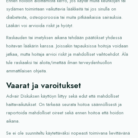
Ennen hoidon aloittamista kerro, jos käytät muita keuhkojen tai
sydämen toimintaan vaikuttavia lääkkeitä tai jos sinulla on
diabetesta, osteoporoosia tai muita pitkäaikaisia sairauksia.
Lääkäri voi arvioida riskit ja hyötyt.
Raskauden tai imetyksen aikana tehdään päätökset yhdessä
hoitavan lääkärin kanssa. Joissakin tapauksissa hoitoja voidaan
jatkaa, mutta hoitaja arvioi riskit ja mahdolliset vaihtoehdot. Älä
tule raskaaksi tai aloita/imettää ilman terveydenhuollon
ammattilaisen ohjeita.
Vaarat ja varoitukset
Advair Diskuksen käyttöyn liittyy sekä edut että mahdolliset
haittavaikutukset. On tärkeää seurata hoitoa säännöllisesti ja
raportoida mahdolliset oireet sekä ennen hoitoa että hoidon
aikana.
Se ei ole suunniteltu käytettäväksi nopeasti toimivana lievittävänä