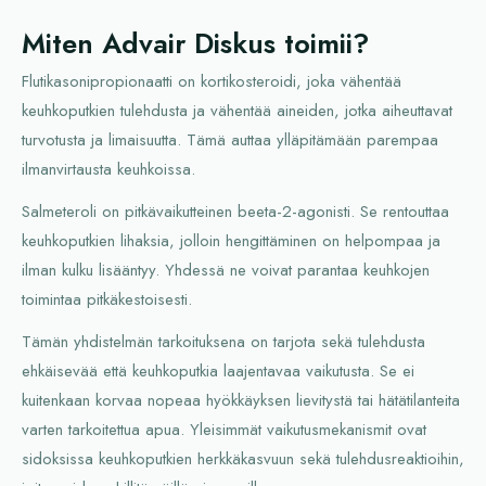
Miten Advair Diskus toimii?
Flutikasonipropionaatti on kortikosteroidi, joka vähentää
keuhkoputkien tulehdusta ja vähentää aineiden, jotka aiheuttavat
turvotusta ja limaisuutta. Tämä auttaa ylläpitämään parempaa
ilmanvirtausta keuhkoissa.
Salmeteroli on pitkävaikutteinen beeta-2-agonisti. Se rentouttaa
keuhkoputkien lihaksia, jolloin hengittäminen on helpompaa ja
ilman kulku lisääntyy. Yhdessä ne voivat parantaa keuhkojen
toimintaa pitkäkestoisesti.
Tämän yhdistelmän tarkoituksena on tarjota sekä tulehdusta
ehkäisevää että keuhkoputkia laajentavaa vaikutusta. Se ei
kuitenkaan korvaa nopeaa hyökkäyksen lievitystä tai hätätilanteita
varten tarkoitettua apua. Yleisimmät vaikutusmekanismit ovat
sidoksissa keuhkoputkien herkkäkasvuun sekä tulehdusreaktioihin,