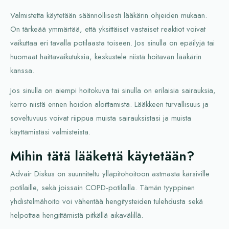
Valmistetta käytetään säännöllisesti lääkärin ohjeiden mukaan.
On tärkeää ymmärtää, että yksittäiset vastaiset reaktiot voivat
vaikuttaa eri tavalla potilaasta toiseen. Jos sinulla on epäilyjä tai
huomaat haittavaikutuksia, keskustele niistä hoitavan lääkärin
kanssa.
Jos sinulla on aiempi hoitokuva tai sinulla on erilaisia sairauksia,
kerro niistä ennen hoidon aloittamista. Lääkkeen turvallisuus ja
soveltuvuus voivat riippua muista sairauksistasi ja muista
käyttämistäsi valmisteista.
Mihin tätä lääkettä käytetään?
Advair Diskus on suunniteltu ylläpitohoitoon astmasta kärsiville
potilaille, sekä joissain COPD-potilailla. Tämän tyyppinen
yhdistelmähoito voi vähentää hengitysteiden tulehdusta sekä
helpottaa hengittämistä pitkällä aikavälillä.