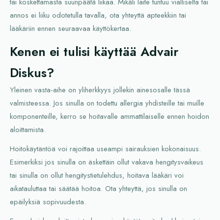
tai koskettamasta suunpäätä liikaa. Mikäli laite tuntuu vialliselta tai
annos ei liiku odotetulla tavalla, ota yhteyttä apteekkiin tai
lääkäriin ennen seuraavaa käyttökertaa.
Kenen ei tulisi käyttää Advair
Diskus?
Yleinen vasta-aihe on yliherkkyys jollekin ainesosalle tässä
valmisteessa. Jos sinulla on todettu allergia yhdisteille tai muille
komponenteille, kerro se hoitavalle ammattilaiselle ennen hoidon
aloittamista.
Hoitokäytäntöä voi rajoittaa useampi sairauksien kokonaisuus.
Esimerkiksi jos sinulla on äskettäin ollut vakava hengitysvaikeus
tai sinulla on ollut hengitystietulehdus, hoitava lääkäri voi
aikatauluttaa tai säätää hoitoa. Ota yhteyttä, jos sinulla on
epäilyksiä sopivuudesta.