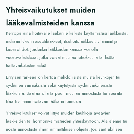
Yhteisvaikutukset muiden
lääkevalmisteiden kanssa
Kerropa aina hoitavalle lääkärille kaikista käyttämistäsi lääkkeistä,
mukaan lukien reseptilääkkeet, itsehoitolääkkeet, vitamiinit ja
kasvirohdot. Joidenkin lääkkeiden kanssa voi olla
vuorovaikutuksia, jotka voivat muuttaa tehokkuutta tai lisätä
haittavaikutusten riskiä.
Erityisen tärkeää on kertoa mahdollisista muista keuhkojen tai
sydämen sairauksista sekä käytetyistä sydänvaikutteisista
lääkkeistä. Saattaa olla tarpeen muuttaa annostusta tai seurata
tilaa tiiviimmin hoitavan lääkärin toimesta.
Yhteisvaikutukset voivat liittyä muiden keuhkoja avaavien
lääkkeiden tai hormonivalmisteiden yhteiskäyttöön. Älä alenna tai
nosta annostusta ilman ammattilaisen ohjeita. Jos saat äkillisen