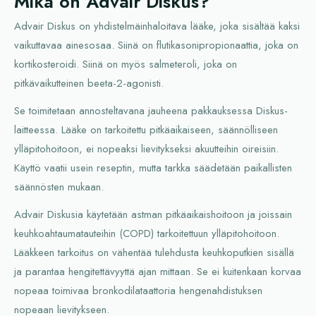
Mikä on Advair Diskus?
Advair Diskus on yhdistelmäinhaloitava lääke, joka sisältää kaksi
vaikuttavaa ainesosaa. Siinä on flutikasonipropionaattia, joka on
kortikosteroidi. Siinä on myös salmeteroli, joka on
pitkävaikutteinen beeta-2-agonisti.
Se toimitetaan annosteltavana jauheena pakkauksessa Diskus-
laitteessa. Lääke on tarkoitettu pitkäaikaiseen, säännölliseen
ylläpitohoitoon, ei nopeaksi lievitykseksi akuutteihin oireisiin.
Käyttö vaatii usein reseptin, mutta tarkka säädetään paikallisten
säännösten mukaan.
Advair Diskusia käytetään astman pitkäaikaishoitoon ja joissain
keuhkoahtaumatauteihin (COPD) tarkoitettuun ylläpitohoitoon.
Lääkkeen tarkoitus on vähentää tulehdusta keuhkoputkien sisällä
ja parantaa hengitettävyyttä ajan mittaan. Se ei kuitenkaan korvaa
nopeaa toimivaa bronkodilataattoria hengenahdistuksen
nopeaan lievitykseen.