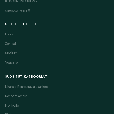
ja asiantunteva palvelu!
SEURAA MEITÄ
UUDET TUOTTEET
Inspra
Xenical
Sibelium
Vesicare
SUOSITUT KATEGORIAT
Lihaksia Rentouttavat Lääkkeet
Kehonrakennus
Ihonhoito