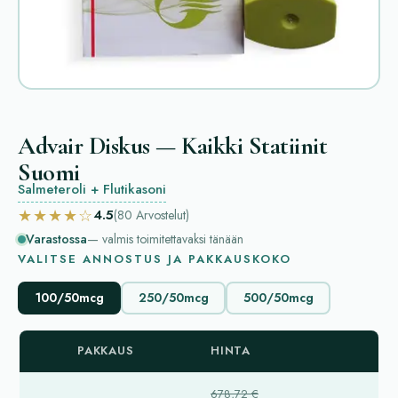
Advair Diskus — Kaikki Statiinit
Suomi
Salmeteroli + Flutikasoni
★★★★☆
4.5
(80
Arvostelut
)
Varastossa
— valmis toimitettavaksi tänään
VALITSE ANNOSTUS JA PAKKAUSKOKO
100/50mcg
250/50mcg
500/50mcg
PAKKAUS
HINTA
678,72 €