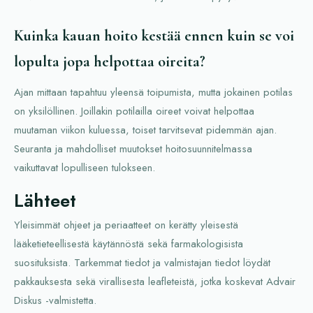
Kuinka kauan hoito kestää ennen kuin se voi
lopulta jopa helpottaa oireita?
Ajan mittaan tapahtuu yleensä toipumista, mutta jokainen potilas
on yksilöllinen. Joillakin potilailla oireet voivat helpottaa
muutaman viikon kuluessa, toiset tarvitsevat pidemmän ajan.
Seuranta ja mahdolliset muutokset hoitosuunnitelmassa
vaikuttavat lopulliseen tulokseen.
Lähteet
Yleisimmät ohjeet ja periaatteet on kerätty yleisestä
lääketieteellisestä käytännöstä sekä farmakologisista
suosituksista. Tarkemmat tiedot ja valmistajan tiedot löydät
pakkauksesta sekä virallisesta leafleteistä, jotka koskevat Advair
Diskus -valmistetta.