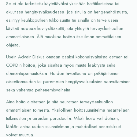
Se ei ole tarkoitettu käytettäväksi yksinään hätätilanteissa tai
akuutissa hengitysvaikeudessa. Jos sinulla on hengenahdistusta,
esiintyy keuhkoputkien tukkoisuutta tai sinulla on tarve usein
käyttää nopeaa lievityslääkettä, ota yhteyttä terveydenhuollon
ammattilaiseen. Älä muokkaa hoitoa itse ilman ammattilaisen
ohjeita.
Usein Advair Diskus otetaan osaksi kokonaisvaltaista astman tai
COPD:n hoitoa, joka sisältää myös muuta lääkitystä sekä
elämäntapamuutoksia. Hoidon tavoitteena on pitkäjänteinen
oireettomuuden tai parempien hengitysvaikeuksien saavuttaminen
sekä vähentää pahenemisvaiheita.
Aina hoito aloitetaan ja sitä seurataan terveydenhuollon
ammattilaisen toimesta. Yksilöllinen hoitosuunnitelma määritellään
tutkimusten ja oireiden perusteella. Mikäli hoito vaihdetaan,
lääkäri antaa uuden suunnitelman ja mahdolliset annostukset
voivat muuttua.