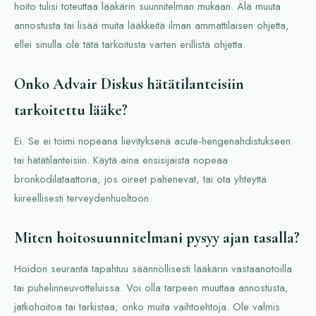
hoito tulisi toteuttaa lääkärin suunnitelman mukaan. Älä muuta
annostusta tai lisää muita lääkkeitä ilman ammattilaisen ohjetta,
ellei sinulla ole tätä tarkoitusta varten erillistä ohjetta.
Onko Advair Diskus hätätilanteisiin
tarkoitettu lääke?
Ei. Se ei toimi nopeana lievityksenä acute-hengenahdistukseen
tai hätätilanteisiin. Käytä aina ensisijaista nopeaa
bronkodilataattoria, jos oireet pahenevat, tai ota yhteyttä
kiireellisesti terveydenhuoltoon.
Miten hoitosuunnitelmani pysyy ajan tasalla?
Hoidon seuranta tapahtuu säännöllisesti lääkärin vastaanotoilla
tai puhelinneuvotteluissa. Voi olla tarpeen muuttaa annostusta,
jatkohoitoa tai tarkistaa, onko muita vaihtoehtoja. Ole valmis