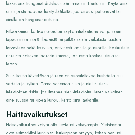
lääkkeenä hengenahdistuksen äärimmäisiin tilanteisiin. Käytä aina
ensisijaista nopeaa lievityslääkettä, jos oireesi pahenevat tai
sinulla on hengenahdistusta.
Pitkäaikainen kortikosteroidien käyttö inhalaationa voi joissain
tapauksissa lisätä tilapäistä tai pitkäaikaista vaikutusta luuston
terveyteen sekä kasvuun, erityisesti lapsilla ja nuorilla. Keskustele
riskeistä hoitavan lääkärin kanssa, jos tämä koskee sinua tai
lastasi.
Suun kautta käytettävän jälkeen on suositeltavaa huuhdella suu
vedellä ja sylkeä. Tämä vähentää suun ja nielun sieni-
infektioiden riskiä. Jos ilmenee sieni-infektioita, kuten valkoinen
aine suussa tai kipeä kurkku, kerro siitä lääkärille.
Haittavaikutukset
Haittavaikutukset voivat olla lieviä tai vakavampia. Yleisimmät
ovat esimerkiksi kurkun tai kurkunpään ärsytys, käheä ääni tai