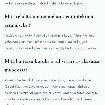
kertomaan oireista ja mahdollisista haittavaikutuksista.
Mitä tehdä suun tai nielun sieni-infektion
estämiseksi?
Huuhtele suu vedellä ja sylkeä käytön jälkeen. Tämä käytäntö
vähentää suun sieni-infektion riskiä. Ilmoita lääkärille, jos
huomaat valkoisia laikkuja suussa, ärsytystä tai kipua kurkussa.
Mitä haittavaikutuksia tulisi varoa vakavassa
muodossa?
Vakavat haittavaikutukset ovat harvinaisia, mutta voivat ilmetä.
Oireet kuten hengitysvaikeudet, voimakas hengenahdistus,
äkillinen turvotus tai pahoinvointi voivat vaatia välitöntä lääkärin
arviota. Soita terveydenhuollon ammattilaiselle, jos ilmenee