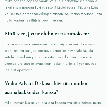
mutta nopeaa nopeaa vaikutusta ei ole odotettavissa samalla
tavalla kuin nopeaa lievityslääkettä käytettäessä. Täysi vaikutus
voi kehittyä päivien tai viikkojen mittaan. Seurantaa tarvitaan, jotta
hoito voidaan säätää tarpeen mukaan.
Mitä teen, jos unohdin ottaa annoksen?
Jos huomaat unohtaneesi annoksen, käytä se mahdollisimman
pian, kun muistat. Jos seuraava annos on hyvin lähellä, älä
kahden annoksen yhdistämisestä. Kaksinkertainen annos ei
yleensä ole suositeltavaa ilman lääkärin ohjetta. Kysy neuvoa,
jos olet epävarma.
Voiko Advair Diskusia käyttää muiden
astmalääkkeiden kanssa?
Kyllä, Advair Diskus voi olla osa kokonaisvaltaista hoitoa, mutta