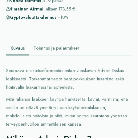
⚡
Nopea toimitus
5–9
päivää
🎁
Ilmainen Airmail
alkaen
173,55 €
🔒
Kryptovaluutta-alennus
−10%
Kuvaus
Toimitus ja palautukset
Seuraava otsikoituinformaatio antaa yleiskuvan Advair Diskus -
lääkkeestä. Tarkemmat tiedot saat pakkauksen insertistä sekä
hoitavalta lääkäriltäsi tai apteekista.
Mitä tahansa lääkkeen käyttöä harkitset tai käytät, varmista, että
sinulla on riittävä ymmärrys sen käyttötarkoituksesta,
mahdollisista haitoista ja siitä, miten hoitoa seurataan yhdessä
terveydenhuollon ammattilaisen kanssa.