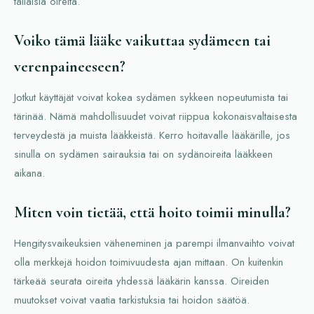
tällaisia oireita.
Voiko tämä lääke vaikuttaa sydämeen tai
verenpaineeseen?
Jotkut käyttäjät voivat kokea sydämen sykkeen nopeutumista tai
tärinää. Nämä mahdollisuudet voivat riippua kokonaisvaltaisesta
terveydestä ja muista lääkkeistä. Kerro hoitavalle lääkärille, jos
sinulla on sydämen sairauksia tai on sydänoireita lääkkeen
aikana.
Miten voin tietää, että hoito toimii minulla?
Hengitysvaikeuksien väheneminen ja parempi ilmanvaihto voivat
olla merkkejä hoidon toimivuudesta ajan mittaan. On kuitenkin
tärkeää seurata oireita yhdessä lääkärin kanssa. Oireiden
muutokset voivat vaatia tarkistuksia tai hoidon säätöä.