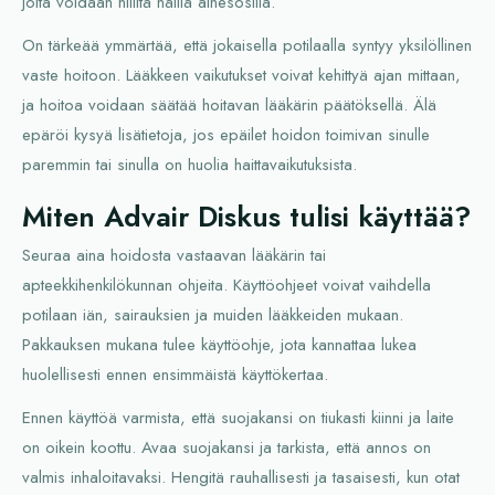
joita voidaan hillitä näillä ainesosilla.
On tärkeää ymmärtää, että jokaisella potilaalla syntyy yksilöllinen
vaste hoitoon. Lääkkeen vaikutukset voivat kehittyä ajan mittaan,
ja hoitoa voidaan säätää hoitavan lääkärin päätöksellä. Älä
epäröi kysyä lisätietoja, jos epäilet hoidon toimivan sinulle
paremmin tai sinulla on huolia haittavaikutuksista.
Miten Advair Diskus tulisi käyttää?
Seuraa aina hoidosta vastaavan lääkärin tai
apteekkihenkilökunnan ohjeita. Käyttöohjeet voivat vaihdella
potilaan iän, sairauksien ja muiden lääkkeiden mukaan.
Pakkauksen mukana tulee käyttöohje, jota kannattaa lukea
huolellisesti ennen ensimmäistä käyttökertaa.
Ennen käyttöä varmista, että suojakansi on tiukasti kiinni ja laite
on oikein koottu. Avaa suojakansi ja tarkista, että annos on
valmis inhaloitavaksi. Hengitä rauhallisesti ja tasaisesti, kun otat