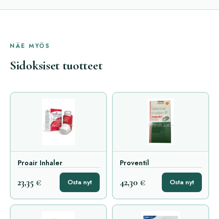
NÄE MYÖS
Sidoksiset tuotteet
Proair Inhaler
Proventil
23,35 €
42,30 €
Osta nyt
Osta nyt