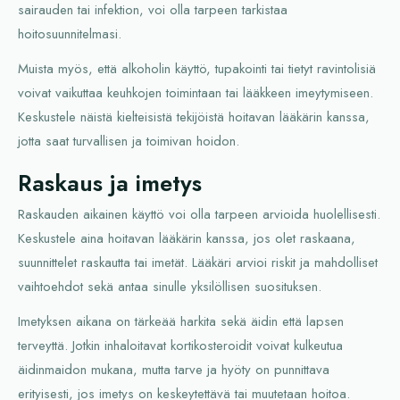
sairauden tai infektion, voi olla tarpeen tarkistaa
hoitosuunnitelmasi.
Muista myös, että alkoholin käyttö, tupakointi tai tietyt ravintolisiä
voivat vaikuttaa keuhkojen toimintaan tai lääkkeen imeytymiseen.
Keskustele näistä kielteisistä tekijöistä hoitavan lääkärin kanssa,
jotta saat turvallisen ja toimivan hoidon.
Raskaus ja imetys
Raskauden aikainen käyttö voi olla tarpeen arvioida huolellisesti.
Keskustele aina hoitavan lääkärin kanssa, jos olet raskaana,
suunnittelet raskautta tai imetät. Lääkäri arvioi riskit ja mahdolliset
vaihtoehdot sekä antaa sinulle yksilöllisen suosituksen.
Imetyksen aikana on tärkeää harkita sekä äidin että lapsen
terveyttä. Jotkin inhaloitavat kortikosteroidit voivat kulkeutua
äidinmaidon mukana, mutta tarve ja hyöty on punnittava
erityisesti, jos imetys on keskeytettävä tai muutetaan hoitoa.