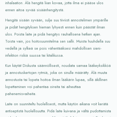
inhalaation. Älä hengitä liian kovaa, jotta ilma ei pääse ulos
ennen aitoa syvää sisäänhengitystä.
Hengitä sisään syvään, sulje suu tiiviisti annostelimen ympärille
ja pidät hengityksen hieman lyhyesti ennen kuin päästät ilman
ulos. Poista laite ja pidä hengitys rauhallisena hetken ajan.
Toista vain, jos hoitosuunnitelma sen sallii. Muista huuhdella suu
vedellä ja sylkeä se pois vähentääksesi mahdollisen sieni-
infektion riskiä suussa tai kitalikussa.
Kun käytät Diskusta säännöllisesti, noudata samaa lääkeyksikköä
ja annostuskertojen rytmiä, joka on sinulle määrätty. Älä muuta
annostusta tai lopeta hoitoa ilman lääkärin lupaa, sillä äkillinen
lopettaminen voi pahentaa oireita tai aiheuttaa
pahenemisvaiheita.
Laite on suunniteltu huolellisesti, mutta käytön aikana voit kerätä
antiseptistä huolellisuutta. Pidä laite kuivana ja vältä pudottamista