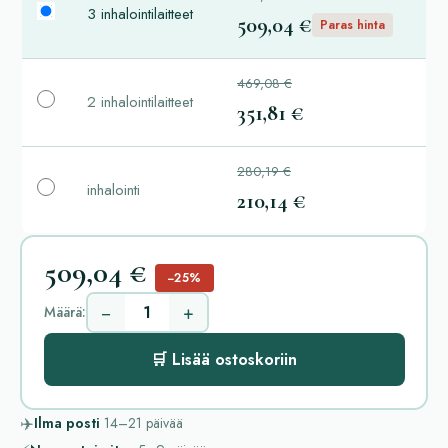
3 inhalointilaitteet
509,04 €
Paras hinta
469,08 €
2 inhalointilaitteet
351,81 €
280,19 €
inhalointi
210,14 €
509,04 €
−25%
−
+
Määrä:
🛒 Lisää ostoskoriin
✈️
Ilma posti
14–21
päivää