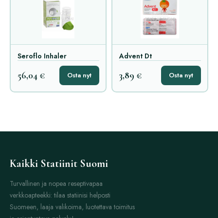
Seroflo Inhaler
Advent Dt
56,04 €
3,89 €
Osta nyt
Osta nyt
Kaikki Statiinit Suomi
Turvallinen ja nopea reseptivapaa
verkkoapteekki: tilaa statiinisi helposti
Suomeen, laaja valikoima, luotettava toimitus