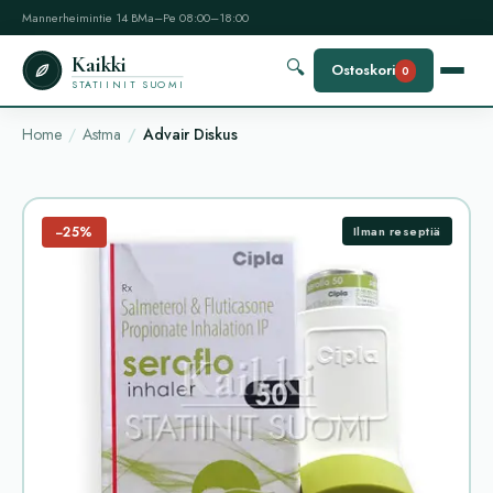
Mannerheimintie 14 B
Ma–Pe 08:00–18:00
Kaikki
🔍
Ostoskori
0
STATIINIT SUOMI
Home
Astma
Advair Diskus
−25%
Ilman reseptiä