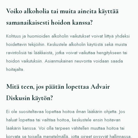
Voiko alkoholia tai muita aineita käyttää
samanaikaisesti hoidon kanssa?
Kohtuus ja huomioiden alkoholin vaikutukset voivat liittyä yhdeksi
hoidettavin tekijöihin. Keskustele alkoholin käytöstä sekä muista
ravintolisiä tai lääkkeistä, jotka voivat vaikuttaa hengitykseen tai
hoidon vaikutuksiin. Asianmukainen neuvonta voidaan saada
hoitajalta.
Mitä teen, jos päätän lopettaa Advair
Diskusin käytön?
Ei ole suositeltavaa lopettaa hoitoa ilman lääkärin ohjetta. Jos
haluat lopettaa tai vaihtaa hoitoa, keskustele ensin hoitavan
lääkärin kanssa. Voi olla tarpeen vähitellen muuttaa hoitoa tai
korvata se toisella menetelmällä, jotta oireet pysyvät hallinnassa.