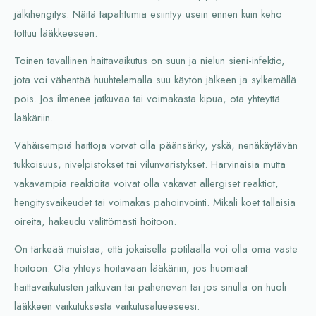
jälkihengitys. Näitä tapahtumia esiintyy usein ennen kuin keho
tottuu lääkkeeseen.
Toinen tavallinen haittavaikutus on suun ja nielun sieni-infektio,
jota voi vähentää huuhtelemalla suu käytön jälkeen ja sylkemällä
pois. Jos ilmenee jatkuvaa tai voimakasta kipua, ota yhteyttä
lääkäriin.
Vähäisempiä haittoja voivat olla päänsärky, yskä, nenäkäytävän
tukkoisuus, nivelpistokset tai vilunväristykset. Harvinaisia mutta
vakavampia reaktioita voivat olla vakavat allergiset reaktiot,
hengitysvaikeudet tai voimakas pahoinvointi. Mikäli koet tällaisia
oireita, hakeudu välittömästi hoitoon.
On tärkeää muistaa, että jokaisella potilaalla voi olla oma vaste
hoitoon. Ota yhteys hoitavaan lääkäriin, jos huomaat
haittavaikutusten jatkuvan tai pahenevan tai jos sinulla on huoli
lääkkeen vaikutuksesta vaikutusalueeseesi.