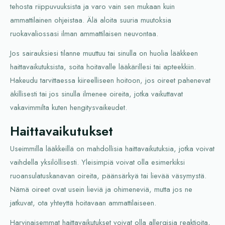
tehosta riippuvuuksista ja varo vain sen mukaan kuin
ammattilainen ohjeistaa. Älä aloita suuria muutoksia
ruokavaliossasi ilman ammattilaisen neuvontaa.
Jos sairauksiesi tilanne muuttuu tai sinulla on huolia lääkkeen
haittavaikutuksista, soita hoitavalle lääkärillesi tai apteekkiin.
Hakeudu tarvittaessa kiireelliseen hoitoon, jos oireet pahenevat
äkillisesti tai jos sinulla ilmenee oireita, jotka vaikuttavat
vakavimmilta kuten hengitysvaikeudet.
Haittavaikutukset
Useimmilla lääkkeillä on mahdollisia haittavaikutuksia, jotka voivat
vaihdella yksilöllisesti. Yleisimpiä voivat olla esimerkiksi
ruoansulatuskanavan oireita, päänsärkyä tai lievää väsymystä.
Nämä oireet ovat usein lieviä ja ohimeneviä, mutta jos ne
jatkuvat, ota yhteyttä hoitavaan ammattilaiseen.
Harvinaisemmat haittavaikutukset voivat olla allergisia reaktioita,