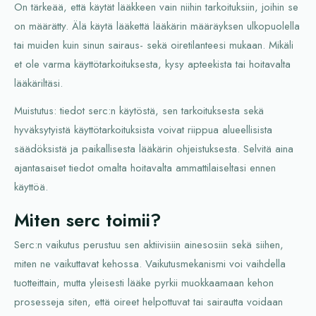
On tärkeää, että käytät lääkkeen vain niihin tarkoituksiin, joihin se
on määrätty. Älä käytä lääkettä lääkärin määräyksen ulkopuolella
tai muiden kuin sinun sairaus- sekä oiretilanteesi mukaan. Mikäli
et ole varma käyttötarkoituksesta, kysy apteekista tai hoitavalta
lääkäriltäsi.
Muistutus: tiedot serc:n käytöstä, sen tarkoituksesta sekä
hyväksytyistä käyttötarkoituksista voivat riippua alueellisista
säädöksistä ja paikallisesta lääkärin ohjeistuksesta. Selvitä aina
ajantasaiset tiedot omalta hoitavalta ammattilaiseltasi ennen
käyttöä.
Miten serc toimii?
Serc:n vaikutus perustuu sen aktiivisiin ainesosiin sekä siihen,
miten ne vaikuttavat kehossa. Vaikutusmekanismi voi vaihdella
tuotteittain, mutta yleisesti lääke pyrkii muokkaamaan kehon
prosesseja siten, että oireet helpottuvat tai sairautta voidaan