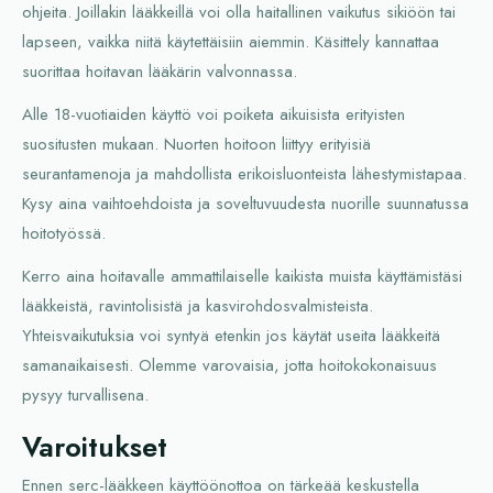
ohjeita. Joillakin lääkkeillä voi olla haitallinen vaikutus sikiöön tai
lapseen, vaikka niitä käytettäisiin aiemmin. Käsittely kannattaa
suorittaa hoitavan lääkärin valvonnassa.
Alle 18-vuotiaiden käyttö voi poiketa aikuisista erityisten
suositusten mukaan. Nuorten hoitoon liittyy erityisiä
seurantamenoja ja mahdollista erikoisluonteista lähestymistapaa.
Kysy aina vaihtoehdoista ja soveltuvuudesta nuorille suunnatussa
hoitotyössä.
Kerro aina hoitavalle ammattilaiselle kaikista muista käyttämistäsi
lääkkeistä, ravintolisistä ja kasvirohdosvalmisteista.
Yhteisvaikutuksia voi syntyä etenkin jos käytät useita lääkkeitä
samanaikaisesti. Olemme varovaisia, jotta hoitokokonaisuus
pysyy turvallisena.
Varoitukset
Ennen serc-lääkkeen käyttöönottoa on tärkeää keskustella