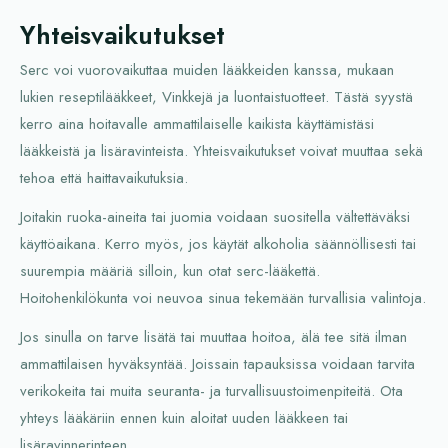
Yhteisvaikutukset
Serc voi vuorovaikuttaa muiden lääkkeiden kanssa, mukaan
lukien reseptilääkkeet, Vinkkejä ja luontaistuotteet. Tästä syystä
kerro aina hoitavalle ammattilaiselle kaikista käyttämistäsi
lääkkeistä ja lisäravinteista. Yhteisvaikutukset voivat muuttaa sekä
tehoa että haittavaikutuksia.
Joitakin ruoka-aineita tai juomia voidaan suositella vältettäväksi
käyttöaikana. Kerro myös, jos käytät alkoholia säännöllisesti tai
suurempia määriä silloin, kun otat serc-lääkettä.
Hoitohenkilökunta voi neuvoa sinua tekemään turvallisia valintoja.
Jos sinulla on tarve lisätä tai muuttaa hoitoa, älä tee sitä ilman
ammattilaisen hyväksyntää. Joissain tapauksissa voidaan tarvita
verikokeita tai muita seuranta- ja turvallisuustoimenpiteitä. Ota
yhteys lääkäriin ennen kuin aloitat uuden lääkkeen tai
lisäravinnerinteen.