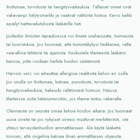
ihottumaa, turvotusta tai hengitysvaikeuksia. Tällaiset oireet ovat
vakavampi hälytysmerkki ja vaativat välitöntä hoitoa. Kerro kaikki
epäilyt haittavaikutuksista lääkärille heti.
Joidenkin ihmisten tapauksessa voi ilmetä uneliaisuutta, huimausta
tai kouristuksia. Jos huomaat, että toimintakykysi heikkenee, vältä
vaarallisia tehtäviä tai ajamista. Keskustele tilanteesta lääkärin
kanssa, jotta voidaan harkita hoidon säätämistä.
Harvoin serc voi aiheuttaa allergisia reaktioita kehon eri osille.
Jos sinulla on ihottumaa, kutinaa, punoitusta, turvotusta tai
hengitysvaikeuksia, hakeudu välittömästi hoitoon. Näissä
tilanteissa soita hätänumeroihin, jos tilanne tuntuu vakavalta.
Olennaista on seurata omaa kehoa hoidon aikana. Jos huomaat
uusia oireita tai jos nykyiset oireesi muuttuvat merkittävästi, ota
yhteys terveydenhuollon ammattilaiseen. Älä käytä lääkettä
toivoen, että ongelma katoaa ilman ammattilaisen ohjausta.