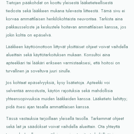
Tietojen pääkohdat on koottu yleisestä lääketieteellisestä
tiedosta sekä lääkkeen mukana tulevasta liitteestä. Tämä sivu ei
korvaa ammattilaisen henkilökohtaista neuvontaa. Tarkista aina
pakkausseloste ja keskustele hoitavan ammattilaisen kanssa, jos
jokin kohta on epäselvä.
Lääkkeen käyttöönottoon liittyvät yksittäiset ohjeet voivat vaihdella
alueittain sekä käyttötarkoituksen mukaan. Konsultoi aina
apteekkari tai lääkäri erikseen varmistaaksesi, että hoitosi on
turvallinen ja soveltuva juuri sinulle.
Jos kohtaat epäselvyyksiä, kysy lisätietoja. Apteekki voi
selventää annostusta, käytön rajoituksia sekä mahdollisia
yhteensopivuuksia muiden lääkkeiden kanssa. Lääketieto kehittyy;
pidä itsesi ajan tasalla ammattilaisen kanssa.
Tässä vastauksia tarjoillaan yleisellä tasolla. Tarkemmat ohjeet
sekä lait ja säädökset voivat vaihdella alueittain. Ota yhteyttä