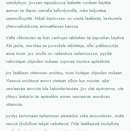
sietokykyyn. Joissain tapauksissa lääkettä voidaan käyttää
aamuin tai iltaisin samalla kellonlyönillä, mikä helpottaa
säännöllisyyttä. Mikäli käytössäsi on useita lääkkeitä, keskustele
yhteisvaikutuksista ammattilaisen kanssa.
Vältä rikkinäisten tai liian vanhojen tablettien tai kapselien käyttöä.
Älä jauha, murskaa tai pureskele tabletteja, ellei pakkausohje
anna toisin. Jos sinulla on vaikeuksia nielemisessä, pyydä
valmistajan ohjeiden mukaan sopivaa muotoa apteekista.
Jos lääkkeen ottaminen unohtuu, toimi hoitajan ohjeiden mukaan.
Yleensä unohtunut annos otetaan silloin kun muistat, eikä
seuraavaa annosta tule kaksinkertaistaa. Jos olet epävarma, ota
yhteys lääkäriin tai apteekkiin ennen seuraavan annoksen
ottamista.
pystyy kertomaan tarkemman aikataulun sekä annostuksen, mutta
näissä yksilölliset tekijät vaikuttavat. Pidä lääkkeestä huolellista