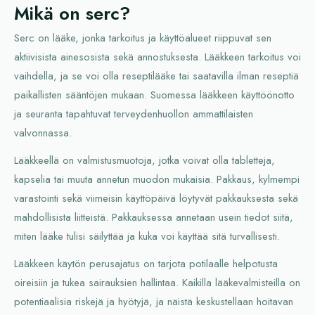
Mikä on serc?
Serc on lääke, jonka tarkoitus ja käyttöalueet riippuvat sen
aktiivisista ainesosista sekä annostuksesta. Lääkkeen tarkoitus voi
vaihdella, ja se voi olla reseptilääke tai saatavilla ilman reseptiä
paikallisten sääntöjen mukaan. Suomessa lääkkeen käyttöönotto
ja seuranta tapahtuvat terveydenhuollon ammattilaisten
valvonnassa.
Lääkkeellä on valmistusmuotoja, jotka voivat olla tabletteja,
kapselia tai muuta annetun muodon mukaisia. Pakkaus, kylmempi
varastointi sekä viimeisin käyttöpäivä löytyvät pakkauksesta sekä
mahdollisista liitteistä. Pakkauksessa annetaan usein tiedot siitä,
miten lääke tulisi säilyttää ja kuka voi käyttää sitä turvallisesti.
Lääkkeen käytön perusajatus on tarjota potilaalle helpotusta
oireisiin ja tukea sairauksien hallintaa. Kaikilla lääkevalmisteilla on
potentiaalisia riskejä ja hyötyjä, ja näistä keskustellaan hoitavan