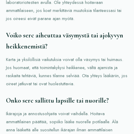
laboratoriotestien avulla. Ole yhteydessä hoitavaan
ammattilaiseen, jos koet merkittäviä muutoksia tilanteessasi tai
jos oireesi eivät parane ajan myötä.
Voiko serc aiheuttaa väsymystä tai ajokyvyn
heikkenemistä?
Kerta ja yksilöllisiä vaikutuksia voivat olla väsymys tai huimaus.
Jos huomaat, että toimintakykysi heikkenee, vältä ajamista ja
raskaita tehtäviä, kunnes tilanne selviää. Ota yhteys lääkäriin, jos
oireet jatkuvat tai ovat huolestuttavia.
Onko serc sallittu lapsille tai nuorille?
Ikärajoja ja annostusohjeita voivat vaihdella. Hoitava
ammattilainen päättää, sopiiko lääke nuorelle potilaalle. Älä
anna lääkettä alle suositellun ikärajan ilman ammattilaisen