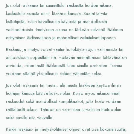
Jos olet raskaana tai suunnittelet raskautta hoidon aikana,
keskustele asiasta ensin lääkärin kanssa. Saatat tarvita
lisäohjeita, kuten turvallisesta käytöstä ja mahdollisista
vaihtoehdoista. Imetyksen aikana on tärkeää selvittää lääkkeen
erittyminen äidinmaitoon ja mahdolliset vaikutukset lapseen.
Raskaus ja imetys voivat vaatia hoitokäytäntöjen vaihtamista tai
annostuksen sopeuttamista. Hoitavan ammattilaisen tehtävänä on
arvioida, miten tästä lääkkeestä tulee sinulle parhaiten. Toimia
voidaan säätää yksilöllisesti riskien vähentämiseksi.
Jos olet raskaana tai imetät, älä muuta lääkkeen käyttöä ilman
hoitajan kanssa käytyä keskustelua. Kerro myös aikaisemmat
raskaudet sekä mahdolliset komplikaatiot, jotta hoito voidaan
räätälöidä oikein. Tahdon on varmistaa turvallisen hoitopolun
sekä sinulle että vauvalle.
Kaikki raskaus- ja imetyskohtaiset ohjeet ovat osa kokonaisuutta,