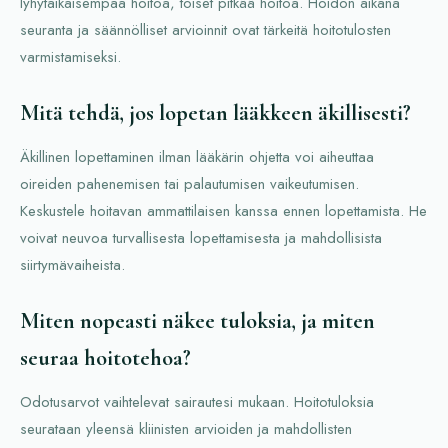
lyhytaikaisempaa hoitoa, toiset pitkää hoitoa. Hoidon aikana
seuranta ja säännölliset arvioinnit ovat tärkeitä hoitotulosten
varmistamiseksi.
Mitä tehdä, jos lopetan lääkkeen äkillisesti?
Äkillinen lopettaminen ilman lääkärin ohjetta voi aiheuttaa
oireiden pahenemisen tai palautumisen vaikeutumisen.
Keskustele hoitavan ammattilaisen kanssa ennen lopettamista. He
voivat neuvoa turvallisesta lopettamisesta ja mahdollisista
siirtymävaiheista.
Miten nopeasti näkee tuloksia, ja miten
seuraa hoitotehoa?
Odotusarvot vaihtelevat sairautesi mukaan. Hoitotuloksia
seurataan yleensä kliinisten arvioiden ja mahdollisten