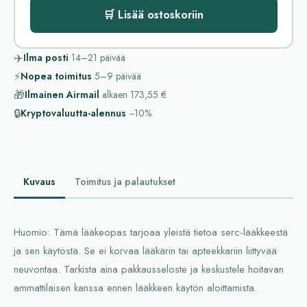
🛒 Lisää ostoskoriin
✈️
Ilma posti
14–21
päivää
⚡
Nopea toimitus
5–9
päivää
🎁
Ilmainen Airmail
alkaen
173,55 €
🔒
Kryptovaluutta-alennus
−10%
Kuvaus
Toimitus ja palautukset
Huomio: Tämä lääkeopas tarjoaa yleistä tietoa serc-lääkkeestä
ja sen käytöstä. Se ei korvaa lääkärin tai apteekkariin liittyvää
neuvontaa. Tarkista aina pakkausseloste ja keskustele hoitavan
ammattilaisen kanssa ennen lääkkeen käytön aloittamista.