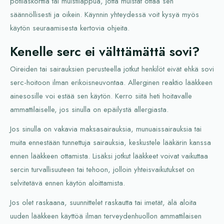
potilaskorttia tai muistilappua, jotta muistat ottaa sen
säännöllisesti ja oikein. Käynnin yhteydessä voit kysyä myös
käytön seuraamisesta kertovia ohjeita.
Kenelle serc ei välttämättä sovi?
Oireiden tai sairauksien perusteella jotkut henkilöt eivät ehkä sovi
serc-hoitoon ilman erikoisneuvontaa. Allerginen reaktio lääkkeen
ainesosille voi estää sen käytön. Kerro siitä heti hoitavalle
ammattilaiselle, jos sinulla on epäilystä allergiasta.
Jos sinulla on vakavia maksasairauksia, munuaissairauksia tai
muita ennestään tunnettuja sairauksia, keskustele lääkärin kanssa
ennen lääkkeen ottamista. Lisäksi jotkut lääkkeet voivat vaikuttaa
sercin turvallisuuteen tai tehoon, jolloin yhteisvaikutukset on
selvitetävä ennen käytön aloittamista.
Jos olet raskaana, suunnittelet raskautta tai imetät, älä aloita
uuden lääkkeen käyttöä ilman terveydenhuollon ammattilaisen