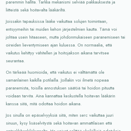
paremmin hallita. Tarkka mekanismi selviää pakkauksesta ja
liitteistä sekä hoitavalta lääkäriltä.
Joissakin tapauksissa lääke vaikuttaa solujen toimintaan,
entsyymeihin tai muiden kehon järjestelmien kautta. Tämä voi
johtaa usein hitaaseen, mutta johdonmukaiseen paranemiseen tai
oireiden lieventymiseen ajan kuluessa. On normaalia, että
vaikutus kehittyy vähitellen ja hoitojakson aikana tarvitsee
seurantaa.
On tärkeää huomioida, että vaikutus ei välttämättä ole
samanlainen kaikilla potilailla. Joillakin voi ilmetä nopeaa
paranemista, toisilla annostuksen säätöä tai hoidon pituutta
voidaan tarvita. Aina kannattaa keskustella hoitavan lääkärin
kanssa siitä, mitä odottaa hoidon aikana.
Jos sinulla on epäselvyyksiä siitä, miten serc vaikuttaa juuri
sinuun, kysy lisäselvitystä sekä hoitavan ammattilaisen että
apteekkihenkilökunnalta. He voivat selittää yksilöllisiä odotuksia