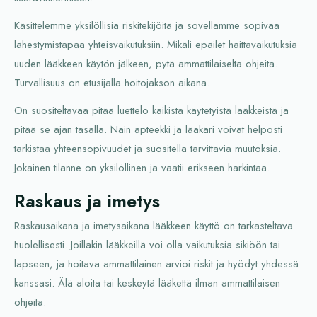
Käsittelemme yksilöllisiä riskitekijöitä ja sovellamme sopivaa
lähestymistapaa yhteisvaikutuksiin. Mikäli epäilet haittavaikutuksia
uuden lääkkeen käytön jälkeen, pytä ammattilaiselta ohjeita.
Turvallisuus on etusijalla hoitojakson aikana.
On suositeltavaa pitää luettelo kaikista käytetyistä lääkkeistä ja
pitää se ajan tasalla. Näin apteekki ja lääkäri voivat helposti
tarkistaa yhteensopivuudet ja suositella tarvittavia muutoksia.
Jokainen tilanne on yksilöllinen ja vaatii erikseen harkintaa.
Raskaus ja imetys
Raskausaikana ja imetysaikana lääkkeen käyttö on tarkasteltava
huolellisesti. Joillakin lääkkeillä voi olla vaikutuksia sikiöön tai
lapseen, ja hoitava ammattilainen arvioi riskit ja hyödyt yhdessä
kanssasi. Älä aloita tai keskeytä lääkettä ilman ammattilaisen
ohjeita.