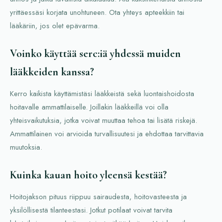
yrittäessäsi korjata unohtuneen. Ota yhteys apteekkiin tai
lääkäriin, jos olet epävarma.
Voinko käyttää serc:iä yhdessä muiden
lääkkeiden kanssa?
Kerro kaikista käyttämistäsi lääkkeistä sekä luontaishoidosta
hoitavalle ammattilaiselle. Joillakin lääkkeillä voi olla
yhteisvaikutuksia, jotka voivat muuttaa tehoa tai lisätä riskejä.
Ammattilainen voi arvioida turvallisuutesi ja ehdottaa tarvittavia
muutoksia.
Kuinka kauan hoito yleensä kestää?
Hoitojakson pituus riippuu sairaudesta, hoitovasteesta ja
yksilöllisestä tilanteestasi. Jotkut potilaat voivat tarvita