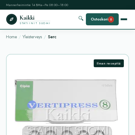
Mannerheimintie 14 B
Ma–Pe 08:00–18:00
Kaikki
🔍
Ostoskori
0
STATIINIT SUOMI
Home
Yleisterveys
Serc
Ilman reseptiä