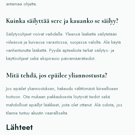
antamaa ohjetta.
Kuinka säilyttää serc ja kauanko se säilyy?
Säilytysohjeet voivat vaihdella. Yleensä lääkettä säilytetään
viileässä ja kuivassa varastossa, suojassa valolta. Älä käytä
vanhentunutta lääkettä. Pyydä apteekista tarkat säilytys- ja
käyttöohjeet sekä ekspirasio päivämäärätiedot.
Mitä tehdä, jos epäilee yliannostusta?
Jos epäilet yliannostuksen, hakeudu välittömästi kiireelliseen
hoitoon. Ota mukaan pakkauksesta löytyvät tiedot sekä
mahdolliset epäillyt lääkkeet, joita olet ottanut. Älä odota, jos
tilanne tuntuu akuutin vaaralliselta.
Lähteet