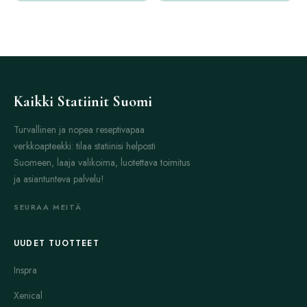
Kaikki Statiinit Suomi
Turvallinen ja nopea reseptivapaa
verkkoapteekki: tilaa statiinisi helposti
Suomeen, laaja valikoima, luotettava toimitus
ja asiantunteva palvelu!
SEURAA MEITÄ
UUDET TUOTTEET
Inspra
Xenical