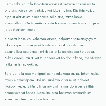
Serc-lääke voi olla tarkoitettu erityisesti tiettyihin sairauksiin tai
oireisiin, joissa sen vaikutus voi tukea hoitoa. Käyttötarkoitus
riippuu aktiivisista ainesosista sekä siitä, miten lääke
annostellaan. On tärkeää seurata hoitavan ammattilaisen ohjeita
ja pakkauksen tietoja.
Yleisesti lääke voi vähentää oireita, helpottaa toimintakykyä tai
tukea toipumista tietyissä tilanteissa. Käyttö vaatii usein
säännöllistä seurantaa, erityisesti pitkäkestoisessa hoidossa.
Mikäli oireesi muuttuvat tai pahenevat hoidon aikana, ota yhteyttä
lääkäriin tai apteekkiin.
Serc voi olla osa monipuolista hoitokokonaisuutta, johon kuuluu
myös elämäntapamuutoksia, ruokavalio tai muut lääkkeet.
Hoitoon kuuluu säännöllinen arviointi ja mahdollisuus säätää
annostusta tai hoitoa. Konsultoi aina hoitavaa ammattilaista,
ennen kuin teet muutoksia hoitoosi.