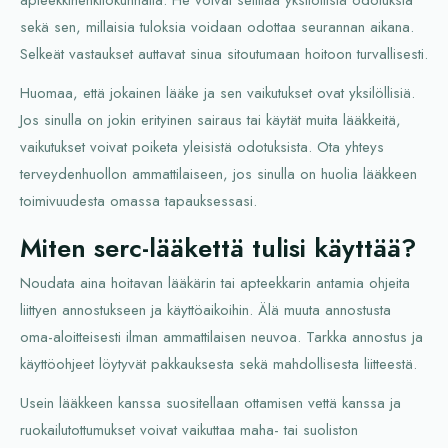
sekä sen, millaisia tuloksia voidaan odottaa seurannan aikana.
Selkeät vastaukset auttavat sinua sitoutumaan hoitoon turvallisesti.
Huomaa, että jokainen lääke ja sen vaikutukset ovat yksilöllisiä.
Jos sinulla on jokin erityinen sairaus tai käytät muita lääkkeitä,
vaikutukset voivat poiketa yleisistä odotuksista. Ota yhteys
terveydenhuollon ammattilaiseen, jos sinulla on huolia lääkkeen
toimivuudesta omassa tapauksessasi.
Miten serc-lääkettä tulisi käyttää?
Noudata aina hoitavan lääkärin tai apteekkarin antamia ohjeita
liittyen annostukseen ja käyttöaikoihin. Älä muuta annostusta
oma-aloitteisesti ilman ammattilaisen neuvoa. Tarkka annostus ja
käyttöohjeet löytyvät pakkauksesta sekä mahdollisesta liitteestä.
Usein lääkkeen kanssa suositellaan ottamisen vettä kanssa ja
ruokailutottumukset voivat vaikuttaa maha- tai suoliston