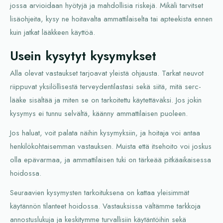
jossa arvioidaan hyötyjä ja mahdollisia riskejä. Mikäli tarvitset
lisäohjeita, kysy ne hoitavalta ammattilaiselta tai apteekista ennen
kuin jatkat lääkkeen käyttöä.
Usein kysytyt kysymykset
Alla olevat vastaukset tarjoavat yleistä ohjausta. Tarkat neuvot
riippuvat yksilöllisestä terveydentilastasi sekä siitä, mitä serc-
lääke sisältää ja miten se on tarkoitettu käytettäväksi. Jos jokin
kysymys ei tunnu selvältä, käänny ammattilaisen puoleen.
Jos haluat, voit palata näihin kysymyksiin, ja hoitaja voi antaa
henkilökohtaisemman vastauksen. Muista että itsehoito voi joskus
olla epävarmaa, ja ammattilaisen tuki on tärkeää pitkäaikaisessa
hoidossa.
Seuraavien kysymysten tarkoituksena on kattaa yleisimmät
käytännön tilanteet hoidossa. Vastauksissa vältämme tarkkoja
annostuslukuja ja keskitymme turvallisiin käytäntöihin sekä