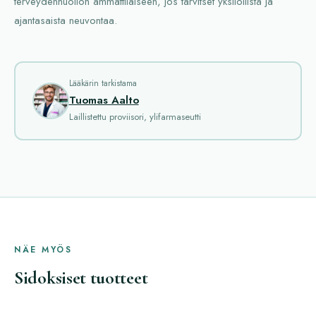
terveydenhuollon ammattilaiseen, jos tarvitset yksilöllistä ja
ajantasaista neuvontaa.
Lääkärin tarkistama
Tuomas Aalto
Laillistettu proviisori, ylifarmaseutti
NÄE MYÖS
Sidoksiset tuotteet