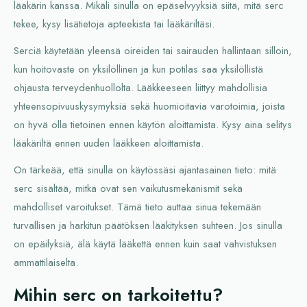
lääkärin kanssa. Mikäli sinulla on epäselvyyksiä siitä, mitä serc
tekee, kysy lisätietoja apteekista tai lääkäriltäsi.
Serciä käytetään yleensä oireiden tai sairauden hallintaan silloin,
kun hoitovaste on yksilöllinen ja kun potilas saa yksilöllistä
ohjausta terveydenhuollolta. Lääkkeeseen liittyy mahdollisia
yhteensopivuuskysymyksiä sekä huomioitavia varotoimia, joista
on hyvä olla tietoinen ennen käytön aloittamista. Kysy aina selitys
lääkäriltä ennen uuden lääkkeen aloittamista.
On tärkeää, että sinulla on käytössäsi ajantasainen tieto: mitä
serc sisältää, mitkä ovat sen vaikutusmekanismit sekä
mahdolliset varoitukset. Tämä tieto auttaa sinua tekemään
turvallisen ja harkitun päätöksen lääkityksen suhteen. Jos sinulla
on epäilyksiä, älä käytä lääkettä ennen kuin saat vahvistuksen
ammattilaiselta.
Mihin serc on tarkoitettu?