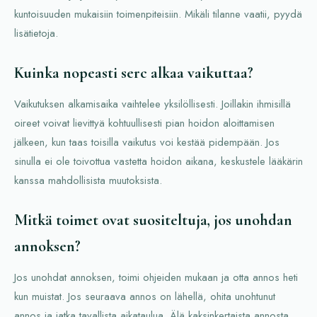
kuntoisuuden mukaisiin toimenpiteisiin. Mikäli tilanne vaatii, pyydä
lisätietoja.
Kuinka nopeasti serc alkaa vaikuttaa?
Vaikutuksen alkamisaika vaihtelee yksilöllisesti. Joillakin ihmisillä
oireet voivat lievittyä kohtuullisesti pian hoidon aloittamisen
jälkeen, kun taas toisilla vaikutus voi kestää pidempään. Jos
sinulla ei ole toivottua vastetta hoidon aikana, keskustele lääkärin
kanssa mahdollisista muutoksista.
Mitkä toimet ovat suositeltuja, jos unohdan
annoksen?
Jos unohdat annoksen, toimi ohjeiden mukaan ja otta annos heti
kun muistat. Jos seuraava annos on lähellä, ohita unohtunut
annos ja jatka tavallista aikataulua. Älä kaksinkertaista annosta