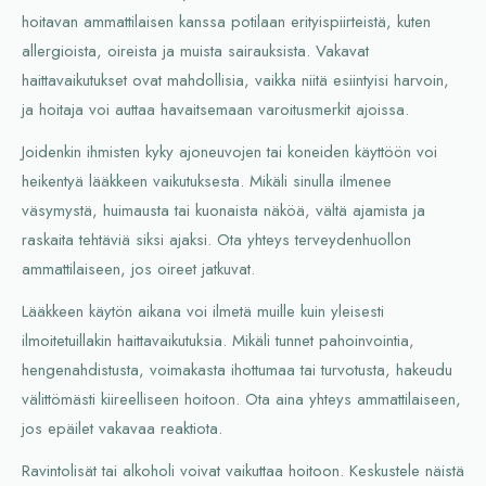
hoitavan ammattilaisen kanssa potilaan erityispiirteistä, kuten
allergioista, oireista ja muista sairauksista. Vakavat
haittavaikutukset ovat mahdollisia, vaikka niitä esiintyisi harvoin,
ja hoitaja voi auttaa havaitsemaan varoitusmerkit ajoissa.
Joidenkin ihmisten kyky ajoneuvojen tai koneiden käyttöön voi
heikentyä lääkkeen vaikutuksesta. Mikäli sinulla ilmenee
väsymystä, huimausta tai kuonaista näköä, vältä ajamista ja
raskaita tehtäviä siksi ajaksi. Ota yhteys terveydenhuollon
ammattilaiseen, jos oireet jatkuvat.
Lääkkeen käytön aikana voi ilmetä muille kuin yleisesti
ilmoitetuillakin haittavaikutuksia. Mikäli tunnet pahoinvointia,
hengenahdistusta, voimakasta ihottumaa tai turvotusta, hakeudu
välittömästi kiireelliseen hoitoon. Ota aina yhteys ammattilaiseen,
jos epäilet vakavaa reaktiota.
Ravintolisät tai alkoholi voivat vaikuttaa hoitoon. Keskustele näistä