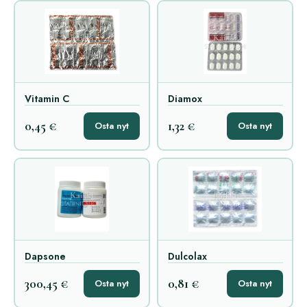
Vitamin C
Diamox
0,45 €
1,32 €
Osta nyt
Osta nyt
Dapsone
Dulcolax
300,45 €
0,81 €
Osta nyt
Osta nyt