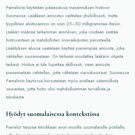
Pameloria käytetään pääasiassa masennuksen hoitoon
Suomessa. Lääkkeen annostus vaihtelee yksilöllisesti, mutta
tyypillinen aloitusannos on noin 25–50 milligrammaa iltaisin.
Lääkäri määrää tarkemman annoksen, joka voidaan säätää
hoitovasteen ja mahdollisten sivuvaikutusten perusteella.
Lääkityksen alussa saatetaan käyttää pienempää annosta, joka
vähitellen suurennetaan. On tärkeää noudattaa lääkärin ohjeita
tarkasti. Hoitoa ei tule lopettaa äkillisesti, vaan annosta
pienennetään vähitellen, jotta vältetään vieroitusoireet. Suomessa
Pamelorin käytössä korostetaan myös potilaan säännöllistä
seurantaa, jotta hoito olisi mahdollisimman turvallista ja
tehokasta.
Hyödyt suomalaisessa kontekstissa
Pamelor tarjoaa tehokkaan avun monille suomalaisille potilaille,