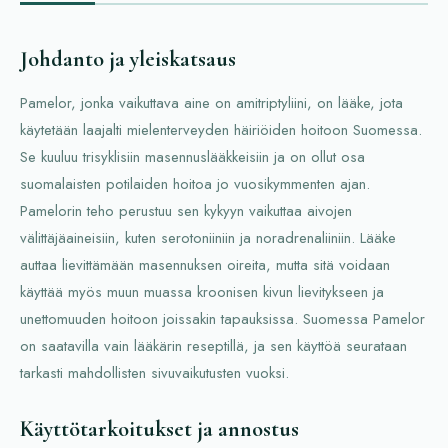
Johdanto ja yleiskatsaus
Pamelor, jonka vaikuttava aine on amitriptyliini, on lääke, jota
käytetään laajalti mielenterveyden häiriöiden hoitoon Suomessa.
Se kuuluu trisyklisiin masennuslääkkeisiin ja on ollut osa
suomalaisten potilaiden hoitoa jo vuosikymmenten ajan.
Pamelorin teho perustuu sen kykyyn vaikuttaa aivojen
välittäjäaineisiin, kuten serotoniiniin ja noradrenaliiniin. Lääke
auttaa lievittämään masennuksen oireita, mutta sitä voidaan
käyttää myös muun muassa kroonisen kivun lievitykseen ja
unettomuuden hoitoon joissakin tapauksissa. Suomessa Pamelor
on saatavilla vain lääkärin reseptillä, ja sen käyttöä seurataan
tarkasti mahdollisten sivuvaikutusten vuoksi.
Käyttötarkoitukset ja annostus