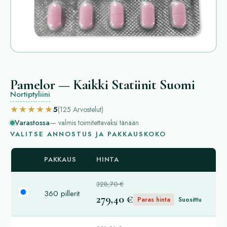
Pamelor — Kaikki Statiinit Suomi
Nortiptyliini
★★★★★
5
(125
Arvostelut
)
Varastossa
— valmis toimitettavaksi tänään
VALITSE ANNOSTUS JA PAKKAUSKOKO
PAKKAUS
HINTA
328,70 €
360 pillerit
279,40 €
Paras hinta
Suosittu