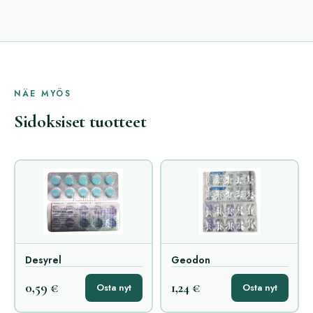
NÄE MYÖS
Sidoksiset tuotteet
Desyrel
Geodon
0,59 €
1,24 €
Osta nyt
Osta nyt