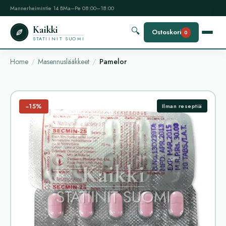
Mannerheimintie 14 B
Ma–Pe 08:00–18:00
Kaikki
🔍
Ostoskori
0
STATIINIT SUOMI
Home
Masennuslääkkeet
Pamelor
−15%
Ilman reseptiä