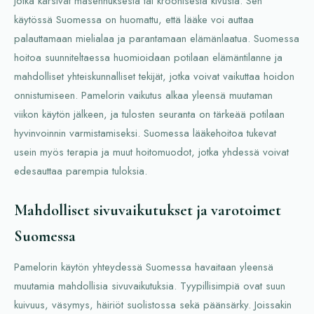
jotka kärsivät masennuksesta tai kroonisesta kivusta. Sen
käytössä Suomessa on huomattu, että lääke voi auttaa
palauttamaan mielialaa ja parantamaan elämänlaatua. Suomessa
hoitoa suunniteltaessa huomioidaan potilaan elämäntilanne ja
mahdolliset yhteiskunnalliset tekijät, jotka voivat vaikuttaa hoidon
onnistumiseen. Pamelorin vaikutus alkaa yleensä muutaman
viikon käytön jälkeen, ja tulosten seuranta on tärkeää potilaan
hyvinvoinnin varmistamiseksi. Suomessa lääkehoitoa tukevat
usein myös terapia ja muut hoitomuodot, jotka yhdessä voivat
edesauttaa parempia tuloksia.
Mahdolliset sivuvaikutukset ja varotoimet
Suomessa
Pamelorin käytön yhteydessä Suomessa havaitaan yleensä
muutamia mahdollisia sivuvaikutuksia. Tyypillisimpiä ovat suun
kuivuus, väsymys, häiriöt suolistossa sekä päänsärky. Joissakin