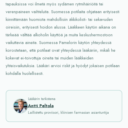
tapauksissa voi ilmetä myös sydämen rytmihäiriöitä tai
verenpaineen vaihteluita. Suomessa potilaita ohjataan erityisesti
kiinnittämään huomiota mahdollisiin äkkikolisti- tai sekavuden
oireisiin, erityisesti hoidon alussa. Lääkkeen käytön aikana on
tärkeää välttää alkoholin käyttöä ja muita keskushermostoon
vaikuttavia aineita. Suomessa Pamelorin käytön yhteydessä
korostetaan, että potilaat ovat yhteydessä lääkäriin, mikäli he
kokevat ei-toivottuja oireita tai muiden lääkkeiden
yhteisvaikutuksia. Lääkäri arvioi riskit ja hyödyt jokaisen potilaan
kohdalla huolellisesti.
Lääkärin tarkistama
Antti Peltola
Laillistettu proviisori, kliinisen farmasian asiantuntija