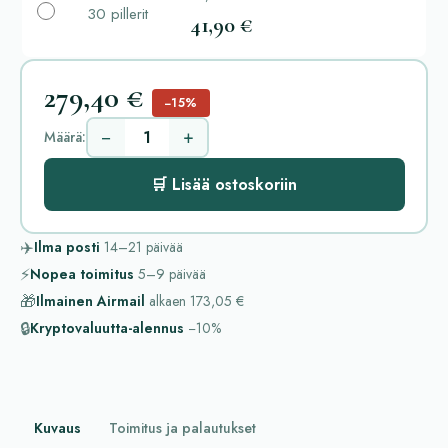
30 pillerit
41,90 €
279,40 €
−15%
−
+
Määrä:
🛒 Lisää ostoskoriin
✈️
Ilma posti
14–21
päivää
⚡
Nopea toimitus
5–9
päivää
🎁
Ilmainen Airmail
alkaen
173,05 €
🔒
Kryptovaluutta-alennus
−10%
Kuvaus
Toimitus ja palautukset