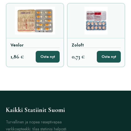
Venlor
Zoloft
1,86 €
0,73 €
Osta nyt
Osta nyt
Kaikki Statiinit Suomi
Turvallinen ja nopea reseptivapaa
verkkoapteekki: tilaa statiinisi helposti