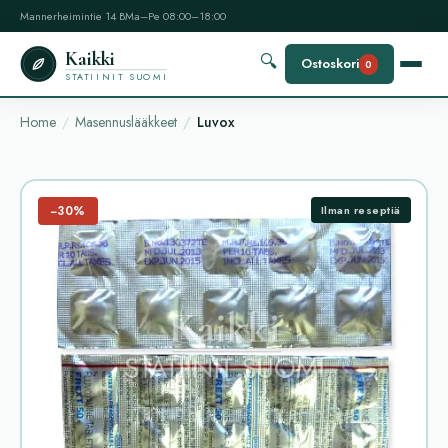
Mannerheimintie 14 B
Ma–Pe 08:00–18:00
Kaikki
🔍
Ostoskori
0
STATIINIT SUOMI
Home
Masennuslääkkeet
Luvox
−30%
Ilman reseptiä