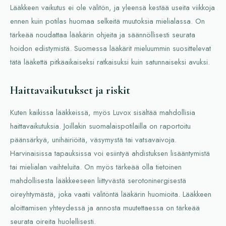
Lääkkeen vaikutus ei ole välitön, ja yleensä kestää useita viikkoja
ennen kuin potilas huomaa selkeitä muutoksia mielialassa. On
tärkeää noudattaa lääkärin ohjeita ja säännöllisesti seurata
hoidon edistymistä. Suomessa lääkärit mieluummin suosittelevat
tätä lääkettä pitkäaikaiseksi ratkaisuksi kuin satunnaiseksi avuksi.
Haittavaikutukset ja riskit
Kuten kaikissa lääkkeissä, myös Luvox sisältää mahdollisia
haittavaikutuksia. Joillakin suomalaispotilailla on raportoitu
päänsärkyä, unihäiriöitä, väsymystä tai vatsavaivoja.
Harvinaisissa tapauksissa voi esiintyä ahdistuksen lisääntymistä
tai mielialan vaihteluita. On myös tärkeää olla tietoinen
mahdollisesta lääkkeeseen liittyvästä serotoninergisestä
oireyhtymästä, joka vaatii välitöntä lääkärin huomioita. Lääkkeen
aloittamisen yhteydessä ja annosta muutettaessa on tärkeää
seurata oireita huolellisesti.