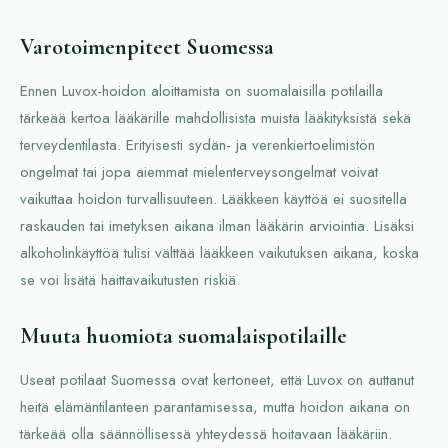
Varotoimenpiteet Suomessa
Ennen Luvox-hoidon aloittamista on suomalaisilla potilailla
tärkeää kertoa lääkärille mahdollisista muista lääkityksistä sekä
terveydentilasta. Erityisesti sydän- ja verenkiertoelimistön
ongelmat tai jopa aiemmat mielenterveysongelmat voivat
vaikuttaa hoidon turvallisuuteen. Lääkkeen käyttöä ei suositella
raskauden tai imetyksen aikana ilman lääkärin arviointia. Lisäksi
alkoholinkäyttöä tulisi välttää lääkkeen vaikutuksen aikana, koska
se voi lisätä haittavaikutusten riskiä.
Muuta huomiota suomalaispotilaille
Useat potilaat Suomessa ovat kertoneet, että Luvox on auttanut
heitä elämäntilanteen parantamisessa, mutta hoidon aikana on
tärkeää olla säännöllisessä yhteydessä hoitavaan lääkäriin.