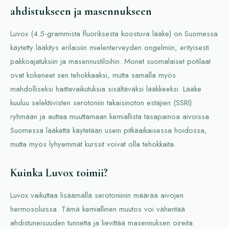
ahdistukseen ja masennukseen
Luvox (4.5-grammista fluoriksesta koostuva lääke) on Suomessa
käytetty lääkitys erilaisiin mielenterveyden ongelmiin, erityisesti
pakkoajatuksiin ja masennustiloihin. Monet suomalaiset potilaat
ovat kokeneet sen tehokkaaksi, mutta samalla myös
mahdolliseksi haittavaikutuksia sisältäväksi lääkkeeksi. Lääke
kuuluu selektiivisten serotoniin takaisinoton estäjien (SSRI)
ryhmään ja auttaa muuttamaan kemiallista tasapainoa aivoissa.
Suomessa lääkettä käytetään usein pitkäaikaisessa hoidossa,
mutta myös lyhyemmät kurssit voivat olla tehokkaita.
Kuinka Luvox toimii?
Luvox vaikuttaa lisäämällä serotoniinin määrää aivojen
hermosoluissa. Tämä kemiallinen muutos voi vähentää
ahdistuneisuuden tunnetta ja lievittää masennuksen oireita.