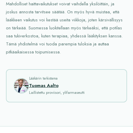
Mahdolliset haittavaikutukset voivat vaihdella yksilöittäin, ja
joskus annosta tarvitsee säätää. On myös hyvä muistaa, että
lääkkeen vaikutus voi kestää useita viikkoja, joten kärsivällisyys
on tärkeää. Suomessa luokitellaan myös tärkeäksi, että potilas
saa tukiverkostoa, kuten terapiaa, yhdessä lääkityksen kanssa.
Tämä yhdistelmä voi tuoda parempia tuloksia ja auttaa
pitkäaikaisessa toipumisessa.
Lääkärin tarkistama
Tuomas Aalto
Laillistettu proviisori, ylifarmaseutti