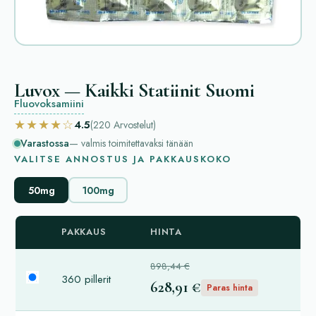
Luvox — Kaikki Statiinit Suomi
Fluovoksamiini
★★★★☆
4.5
(220
Arvostelut
)
Varastossa
— valmis toimitettavaksi tänään
VALITSE ANNOSTUS JA PAKKAUSKOKO
50mg
100mg
PAKKAUS
HINTA
898,44 €
360 pillerit
628,91 €
Paras hinta