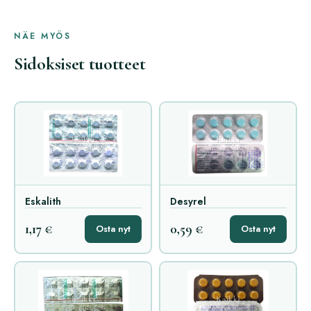
NÄE MYÖS
Sidoksiset tuotteet
Eskalith
Desyrel
1,17 €
0,59 €
Osta nyt
Osta nyt