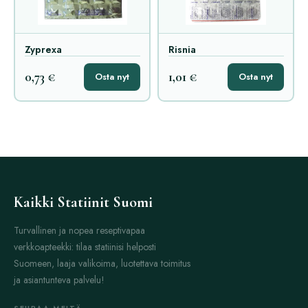
Zyprexa
Risnia
0,73 €
1,01 €
Osta nyt
Osta nyt
Kaikki Statiinit Suomi
Turvallinen ja nopea reseptivapaa
verkkoapteekki: tilaa statiinisi helposti
Suomeen, laaja valikoima, luotettava toimitus
ja asiantunteva palvelu!
SEURAA MEITÄ