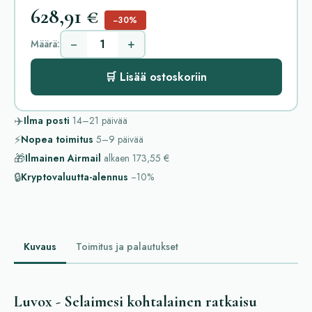
628,91 €
−30%
−
+
Määrä:
🛒 Lisää ostoskoriin
✈️
Ilma posti
14–21
päivää
⚡
Nopea toimitus
5–9
päivää
🎁
Ilmainen Airmail
alkaen
173,55 €
🔒
Kryptovaluutta-alennus
−10%
Kuvaus
Toimitus ja palautukset
Luvox - Selaimesi kohtalainen ratkaisu