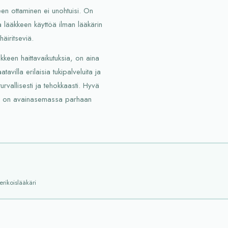
keen ottaminen ei unohtuisi. On
 lääkkeen käyttöä ilman lääkärin
häiritseviä.
kkeen haittavaikutuksia, on aina
avilla erilaisia tukipalveluita ja
rvallisesti ja tehokkaasti. Hyvä
sa on avainasemassa parhaan
erikoislääkäri