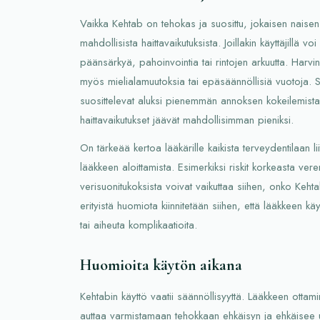
Vaikka Kehtab on tehokas ja suosittu, jokaisen naisen 
mahdollisista haittavaikutuksista. Joillakin käyttäjillä v
päänsärkyä, pahoinvointia tai rintojen arkuutta. Harvi
myös mielialamuutoksia tai epäsäännöllisiä vuotoja. 
suosittelevat aluksi pienemmän annoksen kokeilemista,
haittavaikutukset jäävät mahdollisimman pieniksi.
On tärkeää kertoa lääkärille kaikista terveydentilaan l
lääkkeen aloittamista. Esimerkiksi riskit korkeasta ver
verisuonitukoksista voivat vaikuttaa siihen, onko Keh
erityistä huomiota kiinnitetään siihen, että lääkkeen k
tai aiheuta komplikaatioita.
Huomioita käytön aikana
Kehtabin käyttö vaatii säännöllisyyttä. Lääkkeen ottam
auttaa varmistamaan tehokkaan ehkäisyn ja ehkäisee 