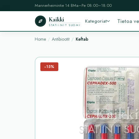
Mannerheimintie 14 B
Ma–Pe 08:00–18:00
Kaikki
Kategoriat
Tietoa v
STATIINIT SUOMI
Home
Antibiootit
Keftab
−15%