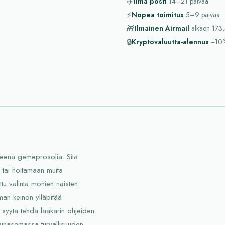
✈️
Ilma posti
14–21
päivää
⚡
Nopea toimitus
5–9
päivää
🎁
Ilmainen Airmail
alkaen
173,
🔒
Kryptovaluutta-alennus
−10
ineena gemeprosolia. Sitä
a tai hoitamaan muita
ttu valinta monien naisten
man keinon ylläpitää
 syytä tehdä lääkärin ohjeiden
vainasemassa turvallisuuden