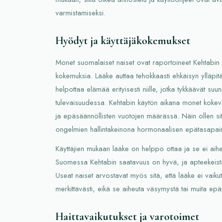
varmistamiseksi.
Hyödyt ja käyttäjäkokemukset
Monet suomalaiset naiset ovat raportoineet Kehtabin kä
kokemuksia. Lääke auttaa tehokkaasti ehkäisyn ylläpit
helpottaa elämää erityisesti niille, jotka tykkäävät su
tulevaisuudessa. Kehtabin käytön aikana monet kokeva
ja epäsäännöllisten vuotojen määrässä. Näin ollen s
ongelmien hallintakeinona hormonaalisen epätasapai
Käyttäjien mukaan lääke on helppo ottaa ja se ei aiheu
Suomessa Kehtabin saatavuus on hyvä, ja apteekeista 
Useat naiset arvostavat myös sitä, että lääke ei vaik
merkittävästi, eikä se aiheuta väsymystä tai muita epäm
Haittavaikutukset ja varotoimet