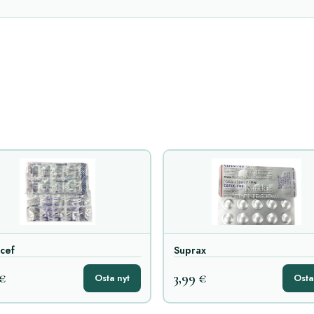
cef
Suprax
 €
3,99 €
Osta nyt
Osta