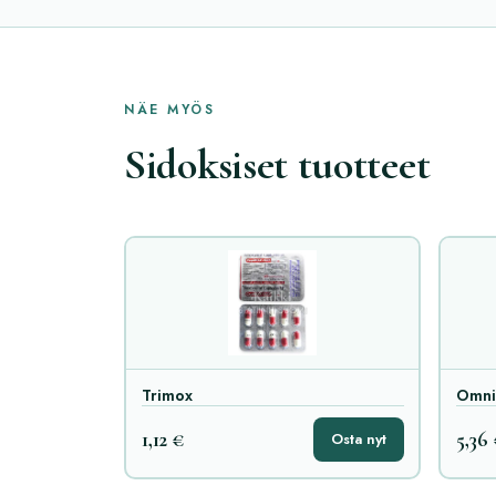
NÄE MYÖS
Sidoksiset tuotteet
Trimox
Omni
1,12 €
5,36
Osta nyt