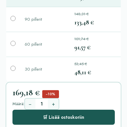
148,31 €
90 pillerit
133,48 €
101,74 €
60 pillerit
91,57 €
53,45 €
30 pillerit
48,11 €
169,18 €
−10%
−
+
Määrä:
🛒 Lisää ostoskoriin