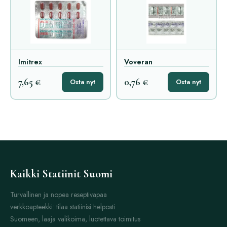
Imitrex
Voveran
7,65 €
0,76 €
Osta nyt
Osta nyt
Kaikki Statiinit Suomi
Turvallinen ja nopea reseptivapaa
verkkoapteekki: tilaa statiinisi helposti
Suomeen, laaja valikoima, luotettava toimitus