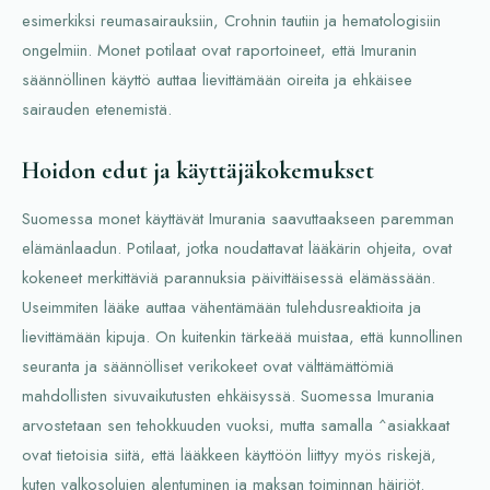
esimerkiksi reumasairauksiin, Crohnin tautiin ja hematologisiin
ongelmiin. Monet potilaat ovat raportoineet, että Imuranin
säännöllinen käyttö auttaa lievittämään oireita ja ehkäisee
sairauden etenemistä.
Hoidon edut ja käyttäjäkokemukset
Suomessa monet käyttävät Imurania saavuttaakseen paremman
elämänlaadun. Potilaat, jotka noudattavat lääkärin ohjeita, ovat
kokeneet merkittäviä parannuksia päivittäisessä elämässään.
Useimmiten lääke auttaa vähentämään tulehdusreaktioita ja
lievittämään kipuja. On kuitenkin tärkeää muistaa, että kunnollinen
seuranta ja säännölliset verikokeet ovat välttämättömiä
mahdollisten sivuvaikutusten ehkäisyssä. Suomessa Imurania
arvostetaan sen tehokkuuden vuoksi, mutta samalla ^asiakkaat
ovat tietoisia siitä, että lääkkeen käyttöön liittyy myös riskejä,
kuten valkosolujen alentuminen ja maksan toiminnan häiriöt.