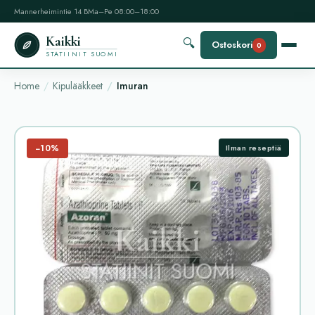
Mannerheimintie 14 B
Ma–Pe 08:00–18:00
Kaikki
🔍
Ostoskori
0
STATIINIT SUOMI
Home
Kipulääkkeet
Imuran
−10%
Ilman reseptiä