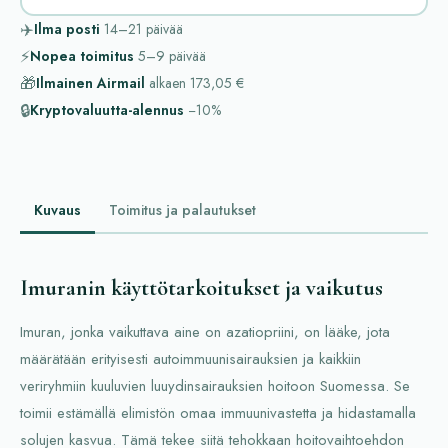
✈️
Ilma posti
14–21
päivää
⚡
Nopea toimitus
5–9
päivää
🎁
Ilmainen Airmail
alkaen
173,05 €
🔒
Kryptovaluutta-alennus
−10%
Kuvaus
Toimitus ja palautukset
Imuranin käyttötarkoitukset ja vaikutus
Imuran, jonka vaikuttava aine on azatiopriini, on lääke, jota
määrätään erityisesti autoimmuunisairauksien ja kaikkiin
veriryhmiin kuuluvien luuydinsairauksien hoitoon Suomessa. Se
toimii estämällä elimistön omaa immuunivastetta ja hidastamalla
solujen kasvua. Tämä tekee siitä tehokkaan hoitovaihtoehdon