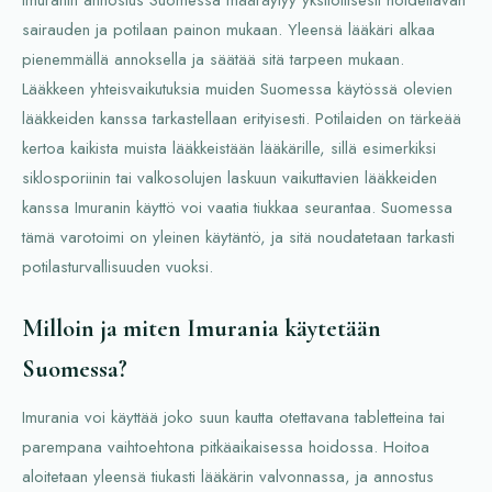
Imuranin annostus Suomessa määräytyy yksilöllisesti hoidettavan
sairauden ja potilaan painon mukaan. Yleensä lääkäri alkaa
pienemmällä annoksella ja säätää sitä tarpeen mukaan.
Lääkkeen yhteisvaikutuksia muiden Suomessa käytössä olevien
lääkkeiden kanssa tarkastellaan erityisesti. Potilaiden on tärkeää
kertoa kaikista muista lääkkeistään lääkärille, sillä esimerkiksi
siklosporiinin tai valkosolujen laskuun vaikuttavien lääkkeiden
kanssa Imuranin käyttö voi vaatia tiukkaa seurantaa. Suomessa
tämä varotoimi on yleinen käytäntö, ja sitä noudatetaan tarkasti
potilasturvallisuuden vuoksi.
Milloin ja miten Imurania käytetään
Suomessa?
Imurania voi käyttää joko suun kautta otettavana tabletteina tai
parempana vaihtoehtona pitkäaikaisessa hoidossa. Hoitoa
aloitetaan yleensä tiukasti lääkärin valvonnassa, ja annostus