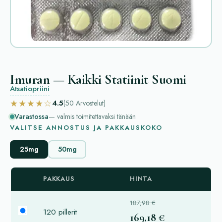
Imuran — Kaikki Statiinit Suomi
Atsatiopriini
★★★★☆
4.5
(50
Arvostelut
)
Varastossa
— valmis toimitettavaksi tänään
VALITSE ANNOSTUS JA PAKKAUSKOKO
25mg
50mg
PAKKAUS
HINTA
187,98 €
120 pillerit
169,18 €