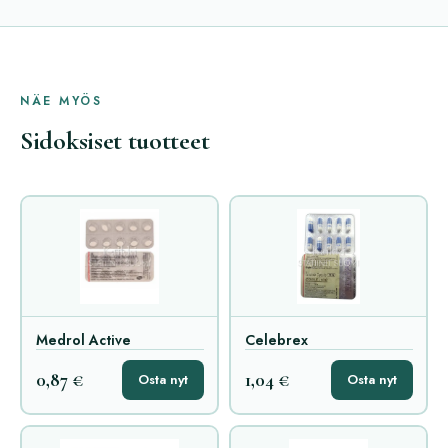
NÄE MYÖS
Sidoksiset tuotteet
Medrol Active
Celebrex
0,87 €
1,04 €
Osta nyt
Osta nyt