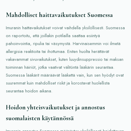
Mahdolliset haittavaikutukset Suomessa
Imuranin haittavaikutukset voivat vaihdella yksilöllisesti. Suomessa
on raportoitu, että joillakin potilailla saattaa esiintyä
pahoinvointia, ripulia tai väsymystä. Harvinaisemmin voi ilmetä
allergisia reaktioita tai ihottumaa. Eniten huolta herättävät
vakavammat sivuvaikutukset, kuten luuydinsuppressio tai maksan
toiminnan häiriöt, jotka vaativat välitöntä lääkärin seurantaa.
Suomessa lääkärit määräävät lääkettä vain, kun sen hyödyt ovat
suuremmat kuin mahdolliset riskit ja korostavat huolellista
seurantaa hoidon aikana.
Hoidon yhteisvaikutukset ja annostus
suomalaisten käytännössä