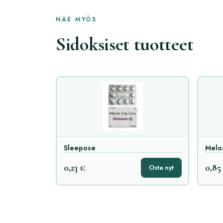
NÄE MYÖS
Sidoksiset tuotteet
Sleepose
Melo
0,23 €
0,85
Osta nyt