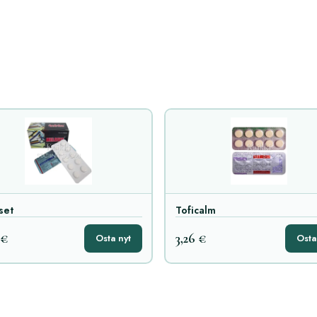
set
Toficalm
 €
3,26 €
Osta nyt
Osta