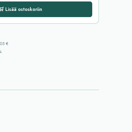
🛒 Lisää ostoskoriin
05 €
%