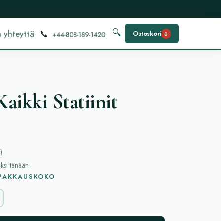
📞
🔍
 yhteyttä
Ostoskori
0
aikki Statiinit
t
)
aksi tänään
 PAKKAUSKOKO