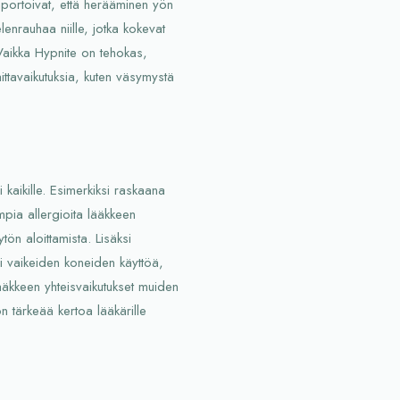
portoivat, että herääminen yön
enrauhaa niille, jotka kokevat
 Vaikka Hypnite on tehokas,
aittavaikutuksia, kuten väsymystä
kaikille. Esimerkiksi raskaana
empia allergioita lääkkeen
tön aloittamista. Lisäksi
ai vaikeiden koneiden käyttöä,
Lääkkeen yhteisvaikutukset muiden
n tärkeää kertoa lääkärille