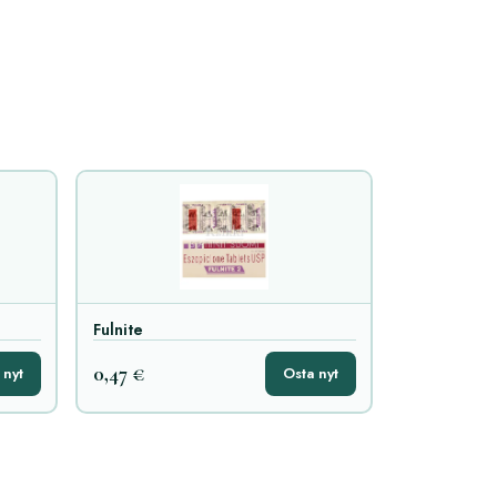
Fulnite
0,47 €
 nyt
Osta nyt