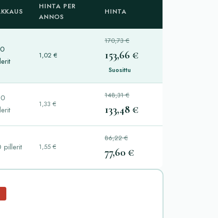
HINTA PER
AKKAUS
HINTA
ANNOS
170,73 €
50
153,66 €
1,02 €
lerit
Suosittu
148,31 €
00
1,33 €
133,48 €
lerit
86,22 €
 pillerit
1,55 €
77,60 €
%