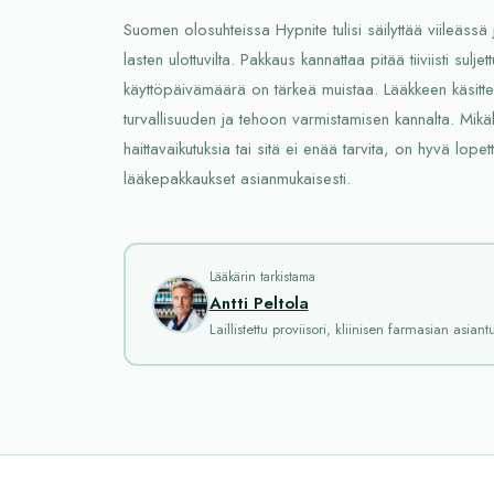
Suomen olosuhteissa Hypnite tulisi säilyttää viileäss
lasten ulottuvilta. Pakkaus kannattaa pitää tiiviisti sulje
käyttöpäivämäärä on tärkeä muistaa. Lääkkeen käsittely
turvallisuuden ja tehoon varmistamisen kannalta. Mikäl
haittavaikutuksia tai sitä ei enää tarvita, on hyvä lopet
lääkepakkaukset asianmukaisesti.
Lääkärin tarkistama
Antti Peltola
Laillistettu proviisori, kliinisen farmasian asiantu