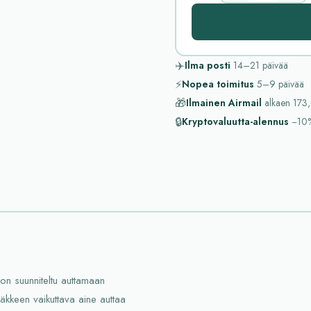
✈️
Ilma posti
14–21
päivää
⚡
Nopea toimitus
5–9
päivää
🎁
Ilmainen Airmail
alkaen
173,
🔒
Kryptovaluutta-alennus
−10
on suunniteltu auttamaan
ääkkeen vaikuttava aine auttaa