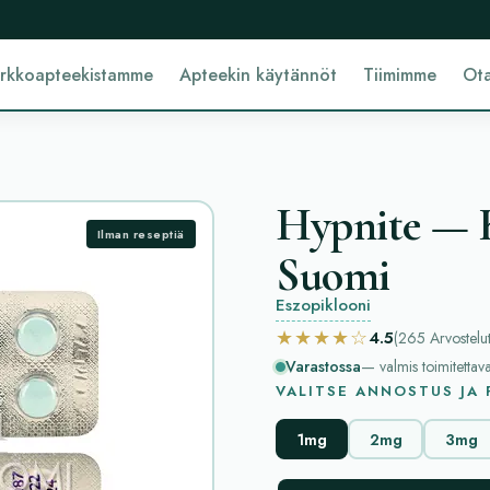
erkkoapteekistamme
Apteekin käytännöt
Tiimimme
Ota
Hypnite — K
Ilman reseptiä
Suomi
Eszopiklooni
★★★★☆
4.5
(265
Arvostelu
Varastossa
— valmis toimitettav
VALITSE ANNOSTUS JA
1mg
2mg
3mg