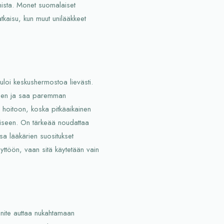
ista. Monet suomalaiset
atkaisu, kun muut unilääkkeet
muloi keskushermostoa lievästi.
neen ja saa paremman
 hoitoon, koska pitkäaikainen
ymiseen. On tärkeää noudattaa
sa lääkärien suositukset
äyttöön, vaan sitä käytetään vain
ypnite auttaa nukahtamaan