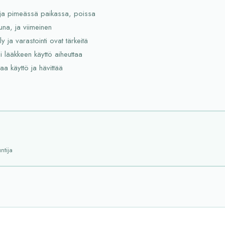
ä ja pimeässä paikassa, poissa
ttuna, ja viimeinen
 ja varastointi ovat tärkeitä
i lääkkeen käyttö aiheuttaa
taa käyttö ja hävittää
ntija