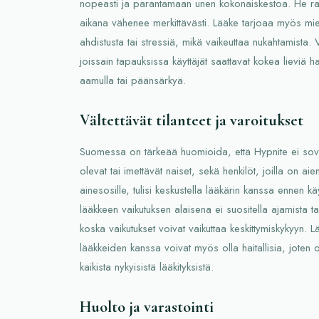
nopeasti ja parantamaan unen kokonaiskestoa. He ra
aikana vähenee merkittävästi. Lääke tarjoaa myös miel
ahdistusta tai stressiä, mikä vaikeuttaa nukahtamista.
joissain tapauksissa käyttäjät saattavat kokea lieviä h
aamulla tai päänsärkyä.
Vältettävät tilanteet ja varoitukset
Suomessa on tärkeää huomioida, että Hypnite ei sovi 
olevat tai imettävät naiset, sekä henkilöt, joilla on ai
ainesosille, tulisi keskustella lääkärin kanssa ennen käy
lääkkeen vaikutuksen alaisena ei suositella ajamista t
koska vaikutukset voivat vaikuttaa keskittymiskykyyn. 
lääkkeiden kanssa voivat myös olla haitallisia, joten o
kaikista nykyisistä lääkityksistä.
Huolto ja varastointi