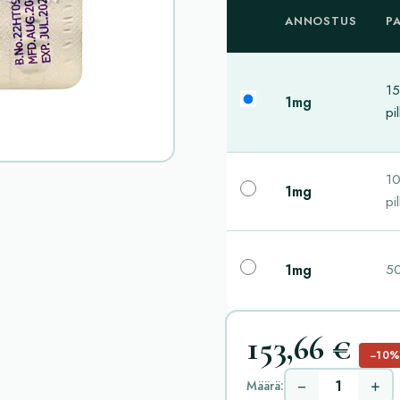
ANNOSTUS
P
1
1mg
pil
1
1mg
pil
1mg
50
153,66 €
−10
−
+
Määrä: