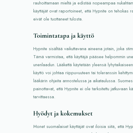
rauhoittamaan mieltä ja edistää nopeampaa nukahtam
käyttäjät ovat raportoineet, että Hypnite on tehokas r
eivät ole tuottaneet tulosta.
Toimintatapa ja käyttö
Hypnite sisältää vaikuttavana aineena jotain, joka sti
Tämä varmistaa, että käyttäjä pääsee helpommin u
unenlaadun. Lääkettä käytetään yleensä lyhytaikaiseen
käyttö voi johtaa riippuvuuteen tai toleranssin kehitt
lääkärin ohjeita annostelussa ja aikataulussa. Suomes
painottavat, että Hypnite ei ole tarkoitettu jatkuvaan k
tarvittaessa.
Hyödyt ja kokemukset
Monet suomalaiset käyttäjät ovat iloisia siitä, että H