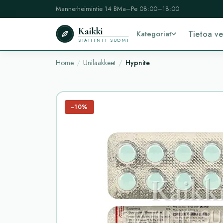
Mannerheimintie 14 B
Ma–Pe 08:00–18:00
Kaikki
Kategoriat
Tietoa v
STATIINIT SUOMI
Home
Unilääkkeet
Hypnite
−10%