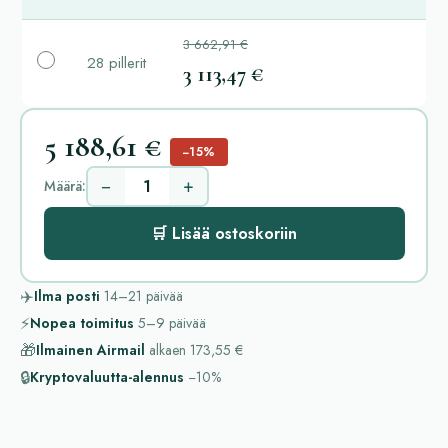
3 662,91 €
28 pillerit
3 113,47 €
5 188,61 €
−15%
−
+
Määrä:
🛒 Lisää ostoskoriin
✈️
Ilma posti
14–21
päivää
⚡
Nopea toimitus
5–9
päivää
🎁
Ilmainen Airmail
alkaen
173,55 €
🔒
Kryptovaluutta-alennus
−10%