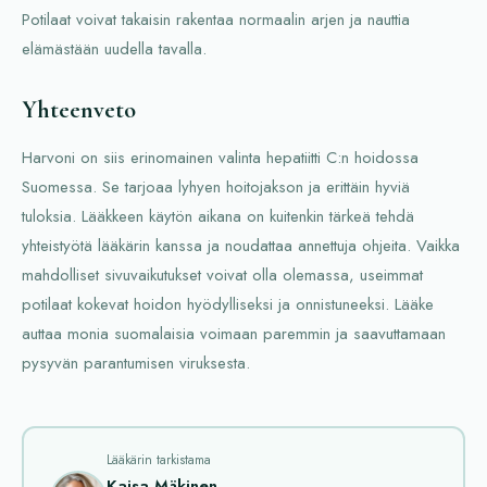
Potilaat voivat takaisin rakentaa normaalin arjen ja nauttia
elämästään uudella tavalla.
Yhteenveto
Harvoni on siis erinomainen valinta hepatiitti C:n hoidossa
Suomessa. Se tarjoaa lyhyen hoitojakson ja erittäin hyviä
tuloksia. Lääkkeen käytön aikana on kuitenkin tärkeä tehdä
yhteistyötä lääkärin kanssa ja noudattaa annettuja ohjeita. Vaikka
mahdolliset sivuvaikutukset voivat olla olemassa, useimmat
potilaat kokevat hoidon hyödylliseksi ja onnistuneeksi. Lääke
auttaa monia suomalaisia voimaan paremmin ja saavuttamaan
pysyvän parantumisen viruksesta.
Lääkärin tarkistama
Kaisa Mäkinen