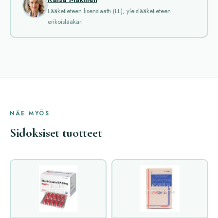
Lääketieteen lisensiaatti (LL), yleislääketieteen
erikoislääkäri
NÄE MYÖS
Sidoksiset tuotteet