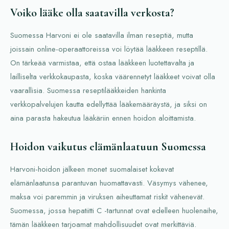
Voiko lääke olla saatavilla verkosta?
Suomessa Harvoni ei ole saatavilla ilman reseptiä, mutta
joissain online-operaattoreissa voi löytää lääkkeen reseptillä.
On tärkeää varmistaa, että ostaa lääkkeen luotettavalta ja
lailliselta verkkokaupasta, koska väärennetyt lääkkeet voivat olla
vaarallisia. Suomessa reseptilääkkeiden hankinta
verkkopalvelujen kautta edellyttää lääkemääräystä, ja siksi on
aina parasta hakeutua lääkäriin ennen hoidon aloittamista.
Hoidon vaikutus elämänlaatuun Suomessa
Harvoni-hoidon jälkeen monet suomalaiset kokevat
elämänlaatunsa parantuvan huomattavasti. Väsymys vähenee,
maksa voi paremmin ja viruksen aiheuttamat riskit vähenevät.
Suomessa, jossa hepatiitti C -tartunnat ovat edelleen huolenaihe,
tämän lääkkeen tarjoamat mahdollisuudet ovat merkittäviä.