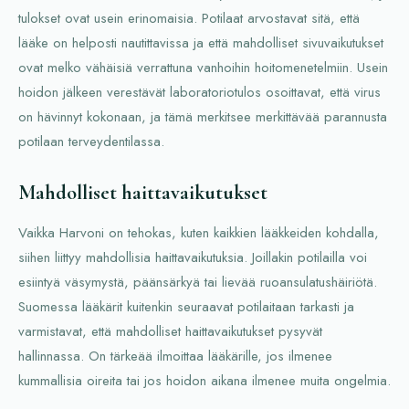
tulokset ovat usein erinomaisia. Potilaat arvostavat sitä, että
lääke on helposti nautittavissa ja että mahdolliset sivuvaikutukset
ovat melko vähäisiä verrattuna vanhoihin hoitomenetelmiin. Usein
hoidon jälkeen verestävät laboratoriotulos osoittavat, että virus
on hävinnyt kokonaan, ja tämä merkitsee merkittävää parannusta
potilaan terveydentilassa.
Mahdolliset haittavaikutukset
Vaikka Harvoni on tehokas, kuten kaikkien lääkkeiden kohdalla,
siihen liittyy mahdollisia haittavaikutuksia. Joillakin potilailla voi
esiintyä väsymystä, päänsärkyä tai lievää ruoansulatushäiriötä.
Suomessa lääkärit kuitenkin seuraavat potilaitaan tarkasti ja
varmistavat, että mahdolliset haittavaikutukset pysyvät
hallinnassa. On tärkeää ilmoittaa lääkärille, jos ilmenee
kummallisia oireita tai jos hoidon aikana ilmenee muita ongelmia.