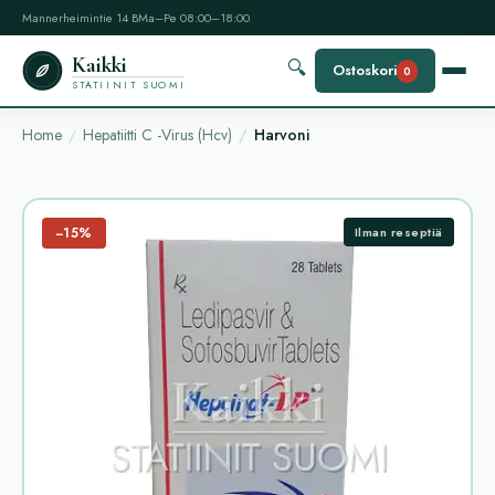
Mannerheimintie 14 B
Ma–Pe 08:00–18:00
Kaikki
🔍
Ostoskori
0
STATIINIT SUOMI
Home
Hepatiitti C -Virus (Hcv)
Harvoni
−15%
Ilman reseptiä