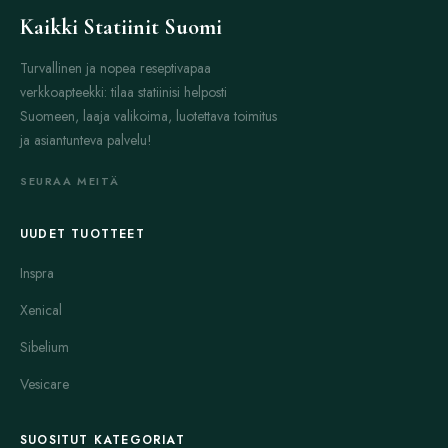
Kaikki Statiinit Suomi
Turvallinen ja nopea reseptivapaa
verkkoapteekki: tilaa statiinisi helposti
Suomeen, laaja valikoima, luotettava toimitus
ja asiantunteva palvelu!
SEURAA MEITÄ
UUDET TUOTTEET
Inspra
Xenical
Sibelium
Vesicare
SUOSITUT KATEGORIAT