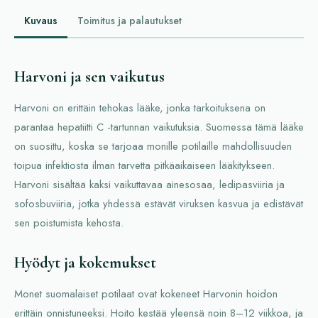
Kuvaus
Toimitus ja palautukset
Harvoni ja sen vaikutus
Harvoni on erittäin tehokas lääke, jonka tarkoituksena on
parantaa hepatiitti C -tartunnan vaikutuksia. Suomessa tämä lääke
on suosittu, koska se tarjoaa monille potilaille mahdollisuuden
toipua infektiosta ilman tarvetta pitkäaikaiseen lääkitykseen.
Harvoni sisältää kaksi vaikuttavaa ainesosaa, ledipasviiria ja
sofosbuviiria, jotka yhdessä estävät viruksen kasvua ja edistävät
sen poistumista kehosta.
Hyödyt ja kokemukset
Monet suomalaiset potilaat ovat kokeneet Harvonin hoidon
erittäin onnistuneeksi. Hoito kestää yleensä noin 8–12 viikkoa, ja