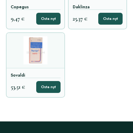
Copegus
Daklinza
9,47 €
25,37 €
Osta nyt
Osta nyt
Sovaldi
53,51 €
Osta nyt