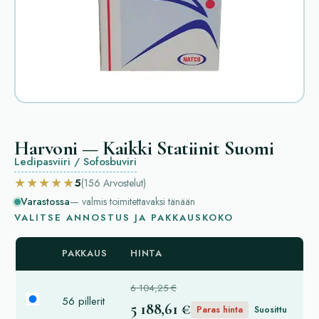
Harvoni — Kaikki Statiinit Suomi
Ledipasviiri / Sofosbuviri
★★★★★
5
(156
Arvostelut
)
Varastossa
— valmis toimitettavaksi tänään
VALITSE ANNOSTUS JA PAKKAUSKOKO
PAKKAUS
HINTA
6 104,25 €
56 pillerit
5 188,61 €
Paras hinta
Suosittu