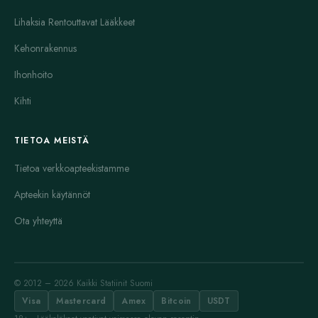
Lihaksia Rentouttavat Lääkkeet
Kehonrakennus
Ihonhoito
Kihti
TIETOA MEISTÄ
Tietoa verkkoapteekistamme
Apteekin käytännöt
Ota yhteyttä
© 2012 – 2026 Kaikki Statiinit Suomi
Visa
Mastercard
Amex
Bitcoin
USDT