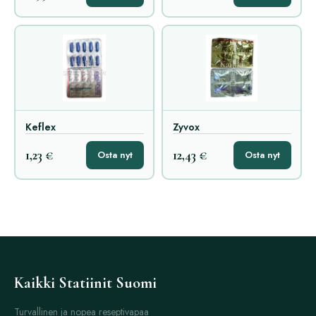
Keflex
Zyvox
1,23 €
12,43 €
Osta nyt
Osta nyt
Kaikki Statiinit Suomi
Turvallinen ja nopea reseptivapaa