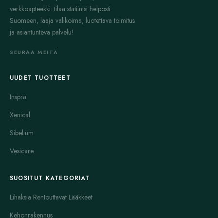
verkkoapteekki: tilaa statiinisi helposti
Suomeen, laaja valikoima, luotettava toimitus
ja asiantunteva palvelu!
SEURAA MEITÄ
UUDET TUOTTEET
Inspra
Xenical
Sibelium
Vesicare
SUOSITUT KATEGORIAT
Lihaksia Rentouttavat Lääkkeet
Kehonrakennus