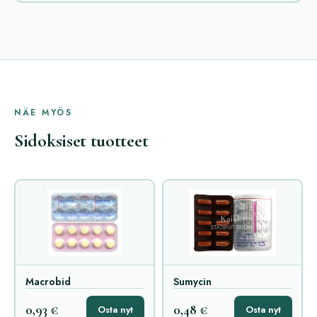
NÄE MYÖS
Sidoksiset tuotteet
Macrobid
Sumycin
0,93 €
0,48 €
Osta nyt
Osta nyt