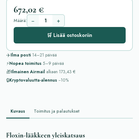
672,02 €
−
+
Määrä:
🛒 Lisää ostoskoriin
✈️
Ilma posti
14–21
päivää
⚡
Nopea toimitus
5–9
päivää
🎁
Ilmainen Airmail
alkaen
173,43 €
🔒
Kryptovaluutta-alennus
−10%
Kuvaus
Toimitus ja palautukset
Floxin-lääkkeen yleiskatsaus