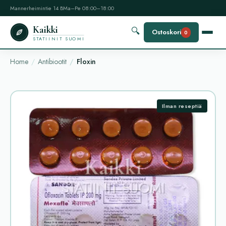
Mannerheimintie 14 B
Ma–Pe 08:00–18:00
Kaikki
🔍
Ostoskori
0
STATIINIT SUOMI
Home
Antibiootit
Floxin
Ilman reseptiä