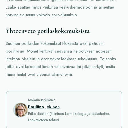
Lääke saattaa myös vaikuttaa keskushermostoon ja aiheuttaa
harvinaisia mutta vakavia sivuvaikutuksia.
Yhteenveto potilaskokemuksista
Suomen potilaiden kokemukset Floxinista ovat pääosin
positiivisia. Monet kertovat saavansa helpotuksen nopeasti
infektion oireisiin ja arvostavat lääkkeen tehokkuutta. Toisaalta
jotkut ovat kokeneet lievää vatsavaivaa tai päänsärkyä, mutta
nämä haitat ovat yleensä ohimeneviä.
Lääkärin tarkistama
Pauliina Jokinen
Erikoislääkäri (kliininen farmakologia ja lääkehoito),
Lääketieteen tohtori