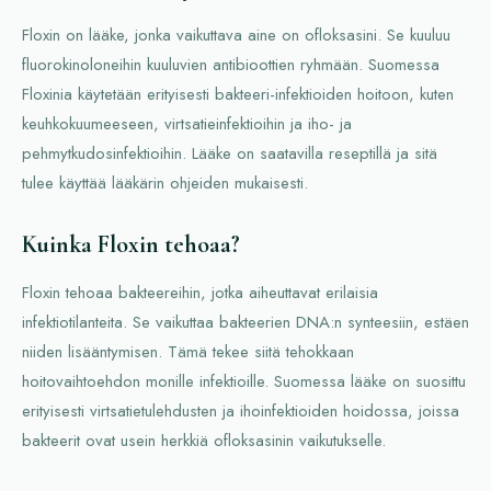
Floxin on lääke, jonka vaikuttava aine on ofloksasini. Se kuuluu
fluorokinoloneihin kuuluvien antibioottien ryhmään. Suomessa
Floxinia käytetään erityisesti bakteeri-infektioiden hoitoon, kuten
keuhkokuumeeseen, virtsatieinfektioihin ja iho- ja
pehmytkudosinfektioihin. Lääke on saatavilla reseptillä ja sitä
tulee käyttää lääkärin ohjeiden mukaisesti.
Kuinka Floxin tehoaa?
Floxin tehoaa bakteereihin, jotka aiheuttavat erilaisia
infektiotilanteita. Se vaikuttaa bakteerien DNA:n synteesiin, estäen
niiden lisääntymisen. Tämä tekee siitä tehokkaan
hoitovaihtoehdon monille infektioille. Suomessa lääke on suosittu
erityisesti virtsatietulehdusten ja ihoinfektioiden hoidossa, joissa
bakteerit ovat usein herkkiä ofloksasinin vaikutukselle.