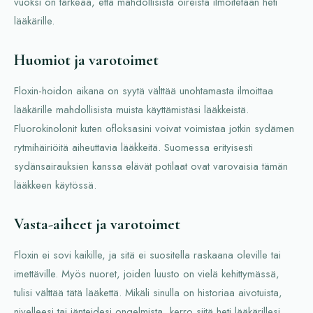
vuoksi on tärkeää, että mahdollisista oireista ilmoitetaan heti
lääkärille.
Huomiot ja varotoimet
Floxin-hoidon aikana on syytä välttää unohtamasta ilmoittaa
lääkärille mahdollisista muista käyttämistäsi lääkkeistä.
Fluorokinolonit kuten ofloksasini voivat voimistaa jotkin sydämen
rytmihäiriöitä aiheuttavia lääkkeitä. Suomessa erityisesti
sydänsairauksien kanssa elävät potilaat ovat varovaisia tämän
lääkkeen käytössä.
Vasta-aiheet ja varotoimet
Floxin ei sovi kaikille, ja sitä ei suositella raskaana oleville tai
imettäville. Myös nuoret, joiden luusto on vielä kehittymässä,
tulisi välttää tätä lääkettä. Mikäli sinulla on historiaa aivotuista,
nivelleesi tai jänteidesi ongelmista, kerro siitä heti lääkärillesi.