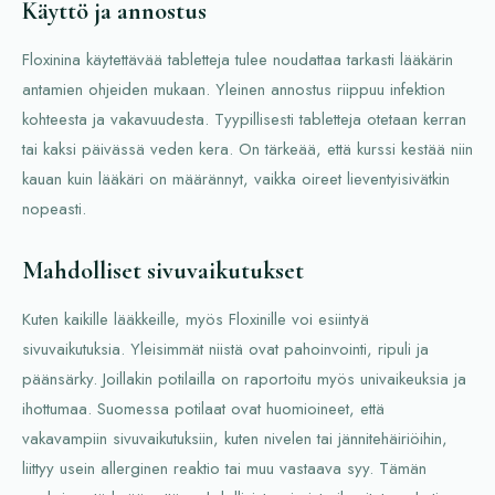
Käyttö ja annostus
Floxinina käytettävää tabletteja tulee noudattaa tarkasti lääkärin
antamien ohjeiden mukaan. Yleinen annostus riippuu infektion
kohteesta ja vakavuudesta. Tyypillisesti tabletteja otetaan kerran
tai kaksi päivässä veden kera. On tärkeää, että kurssi kestää niin
kauan kuin lääkäri on määrännyt, vaikka oireet lieventyisivätkin
nopeasti.
Mahdolliset sivuvaikutukset
Kuten kaikille lääkkeille, myös Floxinille voi esiintyä
sivuvaikutuksia. Yleisimmät niistä ovat pahoinvointi, ripuli ja
päänsärky. Joillakin potilailla on raportoitu myös univaikeuksia ja
ihottumaa. Suomessa potilaat ovat huomioineet, että
vakavampiin sivuvaikutuksiin, kuten nivelen tai jännitehäiriöihin,
liittyy usein allerginen reaktio tai muu vastaava syy. Tämän