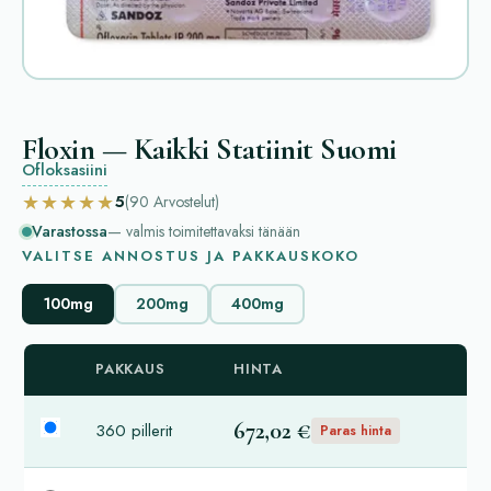
Floxin — Kaikki Statiinit Suomi
Ofloksasiini
★★★★★
5
(90
Arvostelut
)
Varastossa
— valmis toimitettavaksi tänään
VALITSE ANNOSTUS JA PAKKAUSKOKO
100mg
200mg
400mg
PAKKAUS
HINTA
672,02 €
360 pillerit
Paras hinta