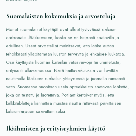
Suomalaisten kokemuksia ja arvosteluja
Monet suomalaiset käyttäjät ovat olleet tyytyväisiä calcium
carbonate -lääkkeeseen, koska se on helposti saatavilla ja
edullinen. Useat arvostelijat mainitsevat, että lääke auttaa
tehokkaasti ylläpitämään luuston terveyttä ja ehkäisee luukatoa.
Osa käyttäjistä huomaa kuitenkin vatsavaivoja tai ummetusta,
erityisesti alkuvaiheessa. Näitä haittavaikutuksia voi lievittää
nauttimalla lääkkeen ruokailun yhteydessä ja juomalla runsaasti
vettä. Suomessa suositaan usein apteekkeista saatavaa lääkettä,
joka on testattu ja luotettava. Potilaat kertoivat myös, että
kalkkitabletteja kannattaa muistaa nauttia riittävästi päivittäisen
kalsiumtarpeen saavuttamiseksi.
Ikäihmisten ja erityisryhmien käyttö