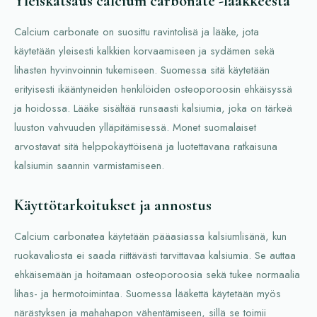
Yleiskatsaus calcium carbonate -lääkkeestä
Calcium carbonate on suosittu ravintolisä ja lääke, jota
käytetään yleisesti kalkkien korvaamiseen ja sydämen sekä
lihasten hyvinvoinnin tukemiseen. Suomessa sitä käytetään
erityisesti ikääntyneiden henkilöiden osteoporoosin ehkäisyssä
ja hoidossa. Lääke sisältää runsaasti kalsiumia, joka on tärkeä
luuston vahvuuden ylläpitämisessä. Monet suomalaiset
arvostavat sitä helppokäyttöisenä ja luotettavana ratkaisuna
kalsiumin saannin varmistamiseen.
Käyttötarkoitukset ja annostus
Calcium carbonatea käytetään pääasiassa kalsiumlisänä, kun
ruokavaliosta ei saada riittävästi tarvittavaa kalsiumia. Se auttaa
ehkäisemään ja hoitamaan osteoporoosia sekä tukee normaalia
lihas- ja hermotoimintaa. Suomessa lääkettä käytetään myös
närästyksen ja mahahapon vähentämiseen, sillä se toimii