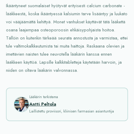
Ikääntyneet suomalaiset hyötyvät erityisesti calcium carbonate -
lääkkeestä, koska ikääntyessä kalsiumin tarve lisääntyy ja luukato
voi vääjäämättä kehittyä. Monet vanhukset käyttävät tätä lääkettä
osana laajempaa osteoporoosin ehkäisypohjaista hoitoa.
Tällöin on kuitenkin tärkeää seurata annostusta ja varmistaa, ettei
tule valtimokalkkeutumista tai muita haittoja. Raskaana olevien ja
imettävien naisten tulee neuvotella lääkärin kanssa ennen
lääkkeen käyttöä. Lapsille kalkkitabletteja käytetään harvoin, ja
niiden on oltava lääkärin valvonnassa.
Lääkärin tarkistama
Antti Peltola
Laillistettu proviisori, kliinisen farmasian asiantuntija