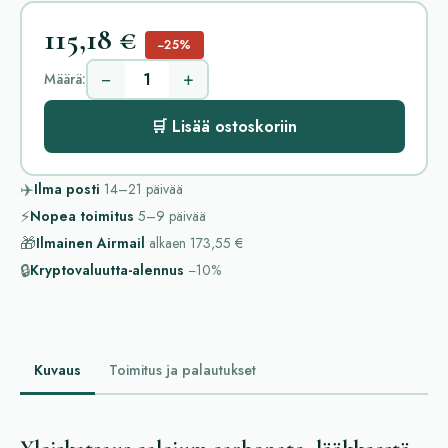
115,18 €
−25%
−
+
Määrä:
🛒 Lisää ostoskoriin
✈️
Ilma posti
14–21
päivää
⚡
Nopea toimitus
5–9
päivää
🎁
Ilmainen Airmail
alkaen
173,55 €
🔒
Kryptovaluutta-alennus
−10%
Kuvaus
Toimitus ja palautukset