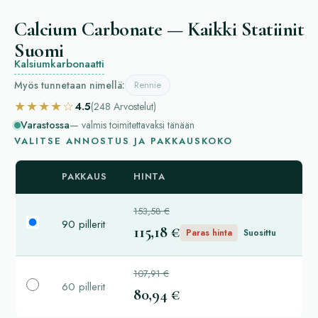
Calcium Carbonate — Kaikki Statiinit
Suomi
Kalsiumkarbonaatti
Myös tunnetaan nimellä:
Rennie
★★★★☆
4.5
(248
Arvostelut
)
Varastossa
— valmis toimitettavaksi tänään
VALITSE ANNOSTUS JA PAKKAUSKOKO
PAKKAUS
HINTA
153,58 €
90 pillerit
115,18 €
Paras hinta
Suosittu
107,91 €
60 pillerit
80,94 €