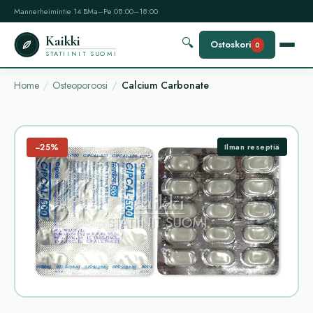
Mannerheimintie 14 B
Ma–Pe 08:00–18:00
Kaikki
🔍
Ostoskori
0
STATIINIT SUOMI
Home
Osteoporoosi
Calcium Carbonate
−25%
Ilman reseptiä