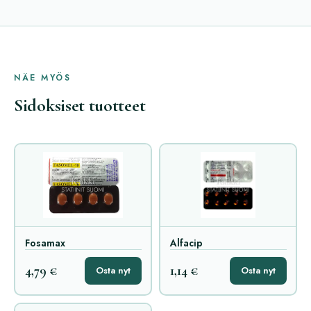
NÄE MYÖS
Sidoksiset tuotteet
Fosamax
Alfacip
4,79 €
1,14 €
Osta nyt
Osta nyt