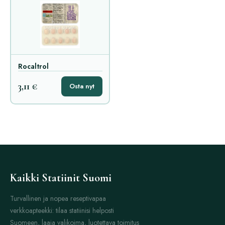
Rocaltrol
3,11 €
Osta nyt
Kaikki Statiinit Suomi
Turvallinen ja nopea reseptivapaa
verkkoapteekki: tilaa statiinisi helposti
Suomeen, laaja valikoima, luotettava toimitus