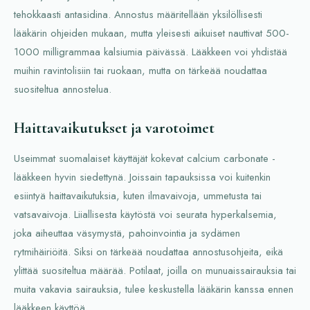
tehokkaasti antasidina. Annostus määritellään yksilöllisesti
lääkärin ohjeiden mukaan, mutta yleisesti aikuiset nauttivat 500-
1000 milligrammaa kalsiumia päivässä. Lääkkeen voi yhdistää
muihin ravintolisiin tai ruokaan, mutta on tärkeää noudattaa
suositeltua annostelua.
Haittavaikutukset ja varotoimet
Useimmat suomalaiset käyttäjät kokevat calcium carbonate -
lääkkeen hyvin siedettynä. Joissain tapauksissa voi kuitenkin
esiintyä haittavaikutuksia, kuten ilmavaivoja, ummetusta tai
vatsavaivoja. Liiallisesta käytöstä voi seurata hyperkalsemia,
joka aiheuttaa väsymystä, pahoinvointia ja sydämen
rytmihäiriöitä. Siksi on tärkeää noudattaa annostusohjeita, eikä
ylittää suositeltua määrää. Potilaat, joilla on munuaissairauksia tai
muita vakavia sairauksia, tulee keskustella lääkärin kanssa ennen
lääkkeen käyttöä.