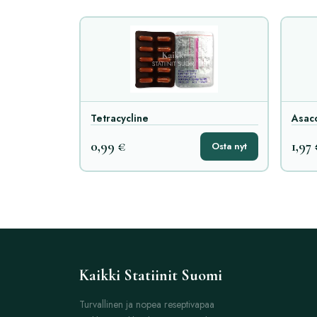
Tetracycline
Asac
0,99 €
1,97
Osta nyt
Kaikki Statiinit Suomi
Turvallinen ja nopea reseptivapaa