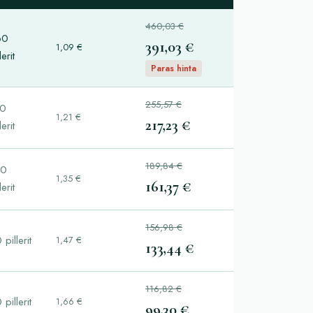
460,03 €
60
391,03 €
1,09 €
lerit
Paras hinta
255,57 €
80
1,21 €
217,23 €
lerit
189,84 €
20
1,35 €
161,37 €
lerit
156,98 €
 pillerit
1,47 €
133,44 €
116,82 €
 pillerit
1,66 €
99,30 €