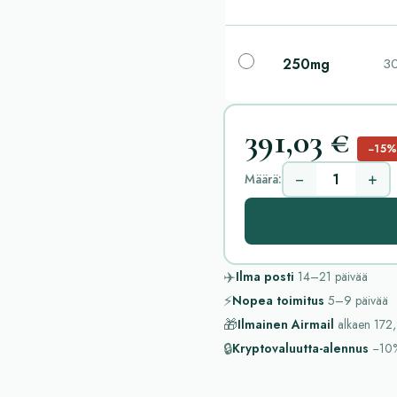
250mg
30
391,03 €
−15
−
+
Määrä:
✈️
Ilma posti
14–21
päivää
⚡
Nopea toimitus
5–9
päivää
🎁
Ilmainen Airmail
alkaen
172,
🔒
Kryptovaluutta-alennus
−10