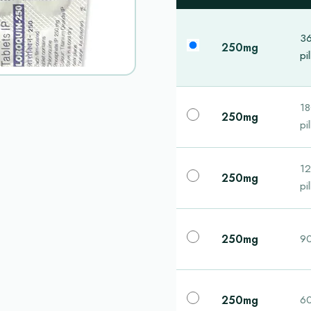
3
250mg
pil
1
250mg
pil
1
250mg
pil
250mg
90
250mg
60