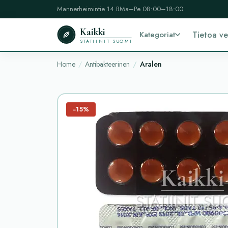
Mannerheimintie 14 B
Ma–Pe 08:00–18:00
Kaikki
Kategoriat
Tietoa v
STATIINIT SUOMI
Home
Antibakteerinen
Aralen
−15%