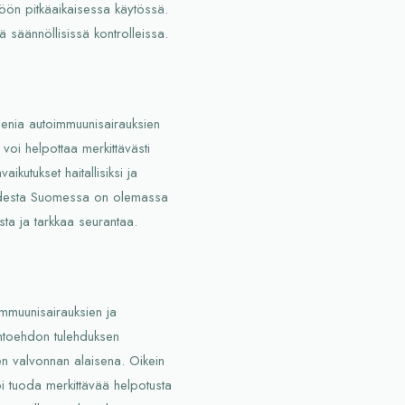
köön pitkäaikaisessa käytössä.
ä säännöllisissä kontrolleissa.
lenia autoimmuunisairauksien
 voi helpottaa merkittävästi
aikutukset haitallisiksi ja
isuudesta Suomessa on olemassa
usta ja tarkkaa seurantaa.
mmuunisairauksien ja
ihtoehdon tulehduksen
isen valvonnan alaisena. Oikein
i tuoda merkittävää helpotusta