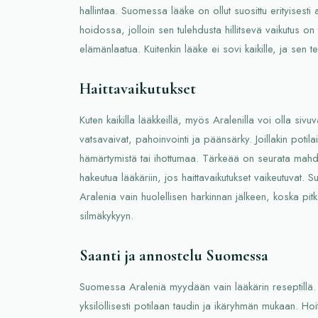
hallintaa. Suomessa lääke on ollut suosittu erityisesti
hoidossa, jolloin sen tulehdusta hillitsevä vaikutus on
elämänlaatua. Kuitenkin lääke ei sovi kaikille, ja sen te
Haittavaikutukset
Kuten kaikilla lääkkeillä, myös Aralenilla voi olla sivu
vatsavaivat, pahoinvointi ja päänsärky. Joillakin potila
hämärtymistä tai ihottumaa. Tärkeää on seurata mahdoll
hakeutua lääkäriin, jos haittavaikutukset vaikeutuvat.
Aralenia vain huolellisen harkinnan jälkeen, koska pitk
silmäkykyyn.
Saanti ja annostelu Suomessa
Suomessa Araleniä myydään vain lääkärin reseptillä. A
yksilöllisesti potilaan taudin ja ikäryhmän mukaan. Hoi