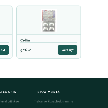
Ceftin
5,26 €
 nyt
Osta nyt
ATEGORIAT
TIETOA MEISTÄ
ttavat Lääkkeet
Tietoa verkkoapteekistamme