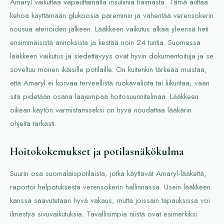
Amaryl vaikuttaa vapauttamalla insuliinia haimasta. Tämä auttaa
kehoa käyttämään glukoosia paremmin ja vähentää verensokerin
nousua aterioiden jälkeen. Lääkkeen vaikutus alkaa yleensä heti
ensimmäisistä annoksista ja kestää noin 24 tuntia. Suomessa
lääkkeen vaikutus ja siedettävyys ovat hyvin dokumentoituja ja se
soveltuu monen ikäisille potilaille. On kuitenkin tärkeää muistaa,
että Amaryl ei korvaa terveellistä ruokavaliota tai liikuntaa, vaan
sitä pidetään osana laajempaa hoitosuunnitelmaa. Lääkkeen
oikean käytön varmistamiseksi on hyvä noudattaa lääkärin
ohjeita tarkasti.
Hoitokokemukset ja potilasnäkökulma
Suurin osa suomalaispotilaista, jotka käyttävät Amaryl-lääkettä,
raportoi helpotuksesta verensokerin hallinnassa. Usein lääkkeen
kanssa saavutetaan hyvä vakaus, mutta joissain tapauksissa voi
ilmestyä sivuvaikutuksia. Tavallisimpia niistä ovat esimerkiksi