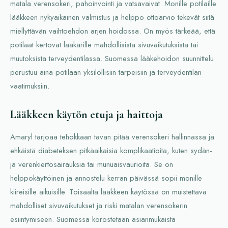
matala verensokeri, pahoinvointi ja vatsavaivat. Monille potilaille
lääkkeen nykyaikainen valmistus ja helppo ottoarvio tekevät siitä
miellyttävän vaihtoehdon arjen hoidossa. On myös tärkeää, että
potilaat kertovat lääkärille mahdollisista sivuvaikutuksista tai
muutoksista terveydentilassa. Suomessa lääkehoidon suunnittelu
perustuu aina potilaan yksilöllisiin tarpeisiin ja terveydentilan
vaatimuksiin.
Lääkkeen käytön etuja ja haittoja
Amaryl tarjoaa tehokkaan tavan pitää verensokeri hallinnassa ja
ehkäistä diabeteksen pitkäaikaisia komplikaatioita, kuten sydän-
ja verenkiertosairauksia tai munuaisvaurioita. Se on
helppokäyttöinen ja annostelu kerran päivässä sopii monille
kiireisille aikuisille. Toisaalta lääkkeen käytössä on muistettava
mahdolliset sivuvaikutukset ja riski matalan verensokerin
esiintymiseen. Suomessa korostetaan asianmukaista