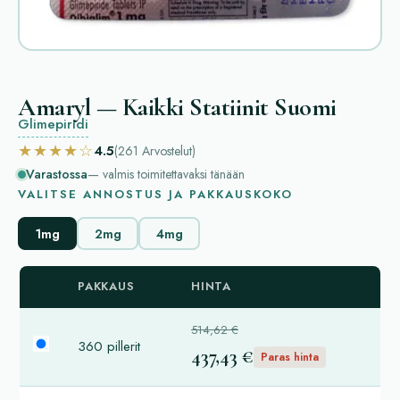
Amaryl — Kaikki Statiinit Suomi
Glimepiridi
★★★★☆
4.5
(261
Arvostelut
)
Varastossa
— valmis toimitettavaksi tänään
VALITSE ANNOSTUS JA PAKKAUSKOKO
1mg
2mg
4mg
PAKKAUS
HINTA
514,62 €
360 pillerit
437,43 €
Paras hinta