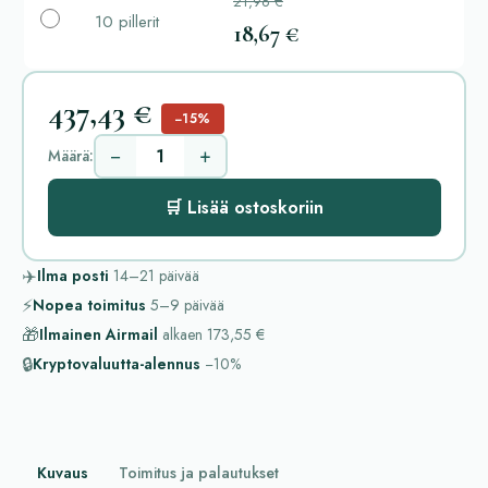
21,96 €
10 pillerit
18,67 €
437,43 €
−15%
−
+
Määrä:
🛒 Lisää ostoskoriin
✈️
Ilma posti
14–21
päivää
⚡
Nopea toimitus
5–9
päivää
🎁
Ilmainen Airmail
alkaen
173,55 €
🔒
Kryptovaluutta-alennus
−10%
Kuvaus
Toimitus ja palautukset