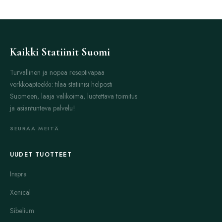
Kaikki Statiinit Suomi
Turvallinen ja nopea reseptivapaa
verkkoapteekki: tilaa statiinisi helposti
Suomeen, laaja valikoima, luotettava toimitus
ja asiantunteva palvelu!
SEURAA MEITÄ
UUDET TUOTTEET
Inspra
Xenical
Sibelium