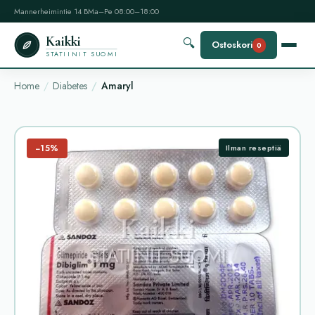
Mannerheimintie 14 B
Ma–Pe 08:00–18:00
Kaikki
🔍
Ostoskori
0
STATIINIT SUOMI
Home
Diabetes
Amaryl
−15%
Ilman reseptiä