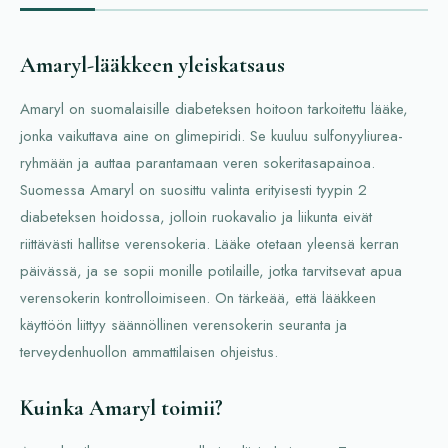
Amaryl-lääkkeen yleiskatsaus
Amaryl on suomalaisille diabeteksen hoitoon tarkoitettu lääke,
jonka vaikuttava aine on glimepiridi. Se kuuluu sulfonyyliurea-
ryhmään ja auttaa parantamaan veren sokeritasapainoa.
Suomessa Amaryl on suosittu valinta erityisesti tyypin 2
diabeteksen hoidossa, jolloin ruokavalio ja liikunta eivät
riittävästi hallitse verensokeria. Lääke otetaan yleensä kerran
päivässä, ja se sopii monille potilaille, jotka tarvitsevat apua
verensokerin kontrolloimiseen. On tärkeää, että lääkkeen
käyttöön liittyy säännöllinen verensokerin seuranta ja
terveydenhuollon ammattilaisen ohjeistus.
Kuinka Amaryl toimii?