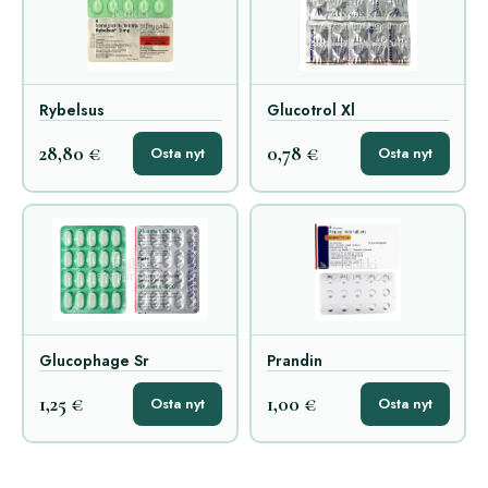
Rybelsus
Glucotrol Xl
28,80 €
0,78 €
Osta nyt
Osta nyt
Glucophage Sr
Prandin
1,25 €
1,00 €
Osta nyt
Osta nyt