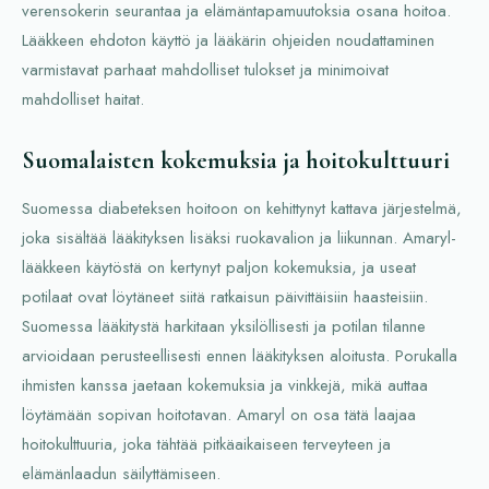
verensokerin seurantaa ja elämäntapamuutoksia osana hoitoa.
Lääkkeen ehdoton käyttö ja lääkärin ohjeiden noudattaminen
varmistavat parhaat mahdolliset tulokset ja minimoivat
mahdolliset haitat.
Suomalaisten kokemuksia ja hoitokulttuuri
Suomessa diabeteksen hoitoon on kehittynyt kattava järjestelmä,
joka sisältää lääkityksen lisäksi ruokavalion ja liikunnan. Amaryl-
lääkkeen käytöstä on kertynyt paljon kokemuksia, ja useat
potilaat ovat löytäneet siitä ratkaisun päivittäisiin haasteisiin.
Suomessa lääkitystä harkitaan yksilöllisesti ja potilan tilanne
arvioidaan perusteellisesti ennen lääkityksen aloitusta. Porukalla
ihmisten kanssa jaetaan kokemuksia ja vinkkejä, mikä auttaa
löytämään sopivan hoitotavan. Amaryl on osa tätä laajaa
hoitokulttuuria, joka tähtää pitkäaikaiseen terveyteen ja
elämänlaadun säilyttämiseen.